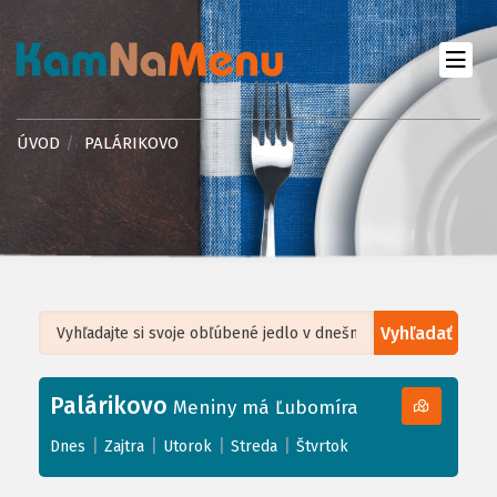
ÚVOD
PALÁRIKOVO
Vyhľadať
Leaflet
| ©
OpenStreetMap
, Tiles courtesy of
Humanitarian OpenStreetMap
Team
Palárikovo
+
Meniny má Ľubomíra
−
|
|
|
|
Dnes
Zajtra
Utorok
Streda
Štvrtok