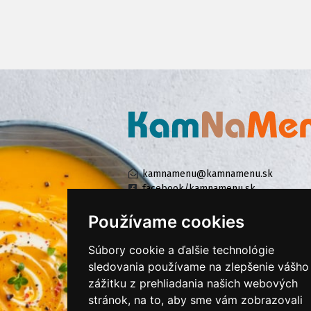
kamnamenu@kamnamenu.sk
facebook/kamnamenu.sk
instagram/kamnamenu.sk
Používame cookies
Súbory cookie a ďalšie technológie
KONTAKTUJTE NÁS
sledovania používame na zlepšenie vášho
zážitku z prehliadania našich webových
stránok, na to, aby sme vám zobrazovali
PRIHLÁSIŤ SA DO ZÁKAZNÍCKEJ ZÓNY