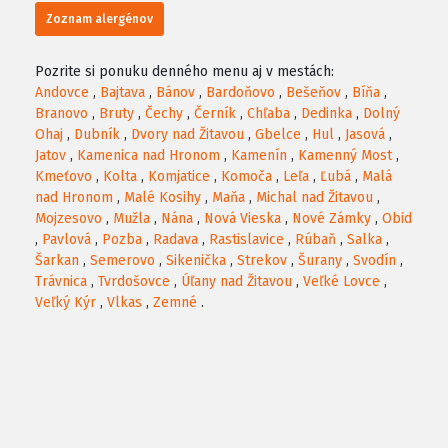
Zoznam alergénov
Pozrite si ponuku denného menu aj v mestách:
Andovce
,
Bajtava
,
Bánov
,
Bardoňovo
,
Bešeňov
,
Bíňa
,
Branovo
,
Bruty
,
Čechy
,
Černík
,
Chľaba
,
Dedinka
,
Dolný
Ohaj
,
Dubník
,
Dvory nad Žitavou
,
Gbelce
,
Hul
,
Jasová
,
Jatov
,
Kamenica nad Hronom
,
Kamenín
,
Kamenný Most
,
Kmeťovo
,
Kolta
,
Komjatice
,
Komoča
,
Leľa
,
Ľubá
,
Malá
nad Hronom
,
Malé Kosihy
,
Maňa
,
Michal nad Žitavou
,
Mojzesovo
,
Mužla
,
Nána
,
Nová Vieska
,
Nové Zámky
,
Obid
,
Pavlová
,
Pozba
,
Radava
,
Rastislavice
,
Rúbaň
,
Salka
,
Šarkan
,
Semerovo
,
Sikenička
,
Strekov
,
Šurany
,
Svodín
,
Trávnica
,
Tvrdošovce
,
Úľany nad Žitavou
,
Veľké Lovce
,
Veľký Kýr
,
Vlkas
,
Zemné
.