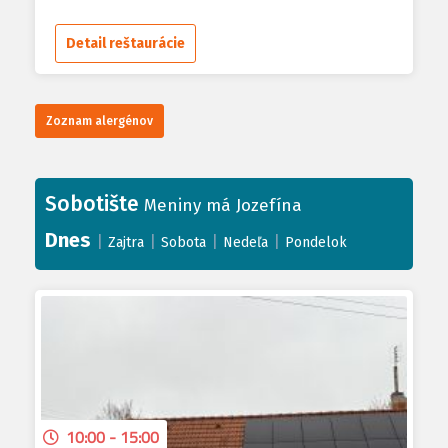
Detail reštaurácie
Zoznam alergénov
Sobotište
Meniny má Jozefína
Dnes
|
|
|
|
Zajtra
Sobota
Nedeľa
Pondelok
10:00 - 15:00