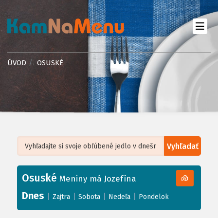
ÚVOD
OSUSKÉ
Vyhľadať
Leaflet
| ©
OpenStreetMap
, Tiles courtesy of
Humanitarian OpenStreetMap
Team
Osuské
+
Meniny má Jozefína
−
Dnes
|
|
|
|
Zajtra
Sobota
Nedeľa
Pondelok