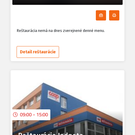
Odoberať denn
Tlačiť d
Reštaurácia nemá na dnes zverejnené denné menu.
Detail reštaurácie
09:00 - 15:00