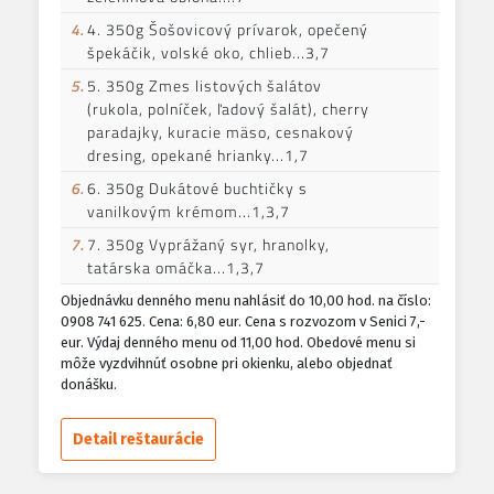
4.
4. 350g Šošovicový prívarok, opečený
špekáčik, volské oko, chlieb...3,7
5.
5. 350g Zmes listových šalátov
(rukola, polníček, ľadový šalát), cherry
paradajky, kuracie mäso, cesnakový
dresing, opekané hrianky...1,7
6.
6. 350g Dukátové buchtičky s
vanilkovým krémom...1,3,7
7.
7. 350g Vyprážaný syr, hranolky,
tatárska omáčka...1,3,7
Objednávku denného menu nahlásiť do 10,00 hod. na číslo:
0908 741 625. Cena: 6,80 eur. Cena s rozvozom v Senici 7,-
eur. Výdaj denného menu od 11,00 hod. Obedové menu si
môže vyzdvihnúť osobne pri okienku, alebo objednať
donášku.
Detail reštaurácie