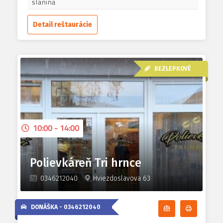
slanina
Detail reštaurácie
BEZLEPKOVÉ
10:00 - 14:00
Polievkáreň Tri hrnce
0346212040
Hviezdoslavova 63
DONÁŠKA -
0346212040
Odoberať denn
Tlačiť d