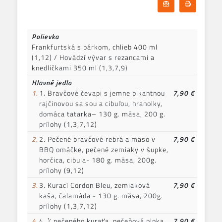
Odoberať denn
Tlačiť d
Polievka
Frankfurtská s párkom, chlieb 400 ml
(1,12) / Hovädzí vývar s rezancami a
knedličkami 350 ml (1,3,7,9)
Hlavné jedlo
1.
1. Bravčové čevapi s jemne pikantnou
7,90 €
rajčinovou salsou a cibuľou, hranolky,
domáca tatarka– 130 g. mäsa, 200 g.
prílohy (1,3,7,12)
2.
2. Pečené bravčové rebrá a mäso v
7,90 €
BBQ omáčke, pečené zemiaky v šupke,
horčica, cibuľa- 180 g. mäsa, 200g.
prílohy (9,12)
3.
3. Kurací Cordon Bleu, zemiaková
7,90 €
kaša, čalamáda - 130 g. mäsa, 200g.
prílohy (1,3,7,12)
4.
4. ¼ pečeného kuraťa, pečeňová plnka,
7,90 €