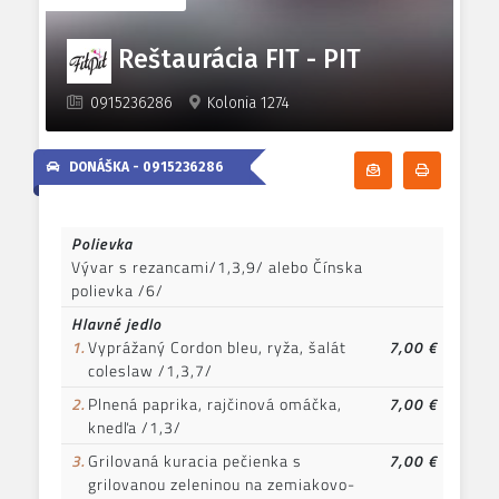
Reštaurácia FIT - PIT
0915236286
Kolonia 1274
DONÁŠKA -
0915236286
Odoberať denn
Tlačiť d
Polievka
Vývar s rezancami/1,3,9/ alebo Čínska
polievka /6/
Hlavné jedlo
1.
Vyprážaný Cordon bleu, ryža, šalát
7,00 €
coleslaw /1,3,7/
2.
Plnená paprika, rajčinová omáčka,
7,00 €
knedľa /1,3/
3.
Grilovaná kuracia pečienka s
7,00 €
grilovanou zeleninou na zemiakovo-