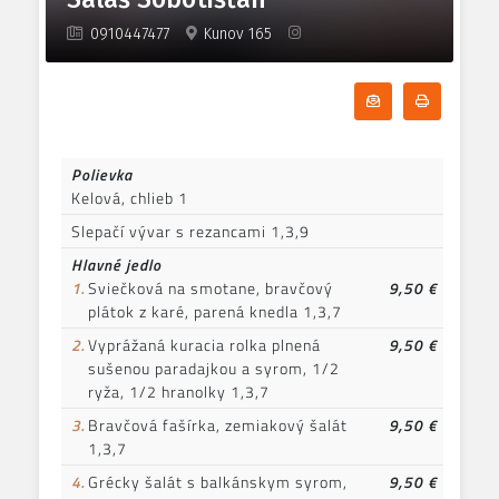
9.
Detské menu /0,5 polievka + 0,5
4,80 €
0910447477
Kunov 165
hlavné jedlo/
Odoberať denn
Tlačiť d
Polievka
Kelová, chlieb 1
Slepačí vývar s rezancami 1,3,9
Hlavné jedlo
1.
Sviečková na smotane, bravčový
9,50 €
plátok z karé, parená knedla 1,3,7
2.
Vyprážaná kuracia rolka plnená
9,50 €
sušenou paradajkou a syrom, 1/2
ryža, 1/2 hranolky 1,3,7
3.
Bravčová fašírka, zemiakový šalát
9,50 €
1,3,7
4.
Grécky šalát s balkánskym syrom,
9,50 €