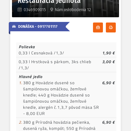
Reštaurácia Jednota
0346909015
Nám.oslobodenia 12
DONÁŠKA -
0917701117
Odoberať denn
Tlačiť d
Polievka
0,33 l Cesnaková /1,3/
1,90 €
0,33 l Hrstková s párkom, 3ks chlieb
3,00 €
/1,3/
Hlavné jedlo
1.
380 g Hovädzie dusené so
6,90 €
šampiónovou omáčkou, žemľové
knedle; 440 g Hovädzie dusené so
šampiónovou omáčkou, žemľové
knedle, alergén č.1,3,7 pôvod mäsa SR
- 8,00 EUR
2.
380 g Prírodná hovädzia pečienka,
6,90 €
dusená ryža, kompót; 550 g Prírodná