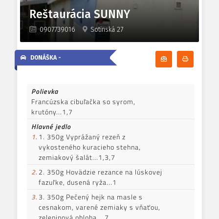
Reštaurácia SUNNY
0907739016
Sotinská 27
DONÁŠKA -
Odoberať denn
Tlačiť d
Polievka
Francúzska cibuľačka so syrom,
krutóny...1,7
Hlavné jedlo
1.
1. 350g Vyprážaný rezeň z
vykosteného kuracieho stehna,
zemiakový šalát...1,3,7
2.
2. 350g Hovädzie rezance na lúskovej
fazuľke, dusená ryža...1
3.
3. 350g Pečený hejk na masle s
cesnakom, varené zemiaky s vňaťou,
zeleninová obloha....7