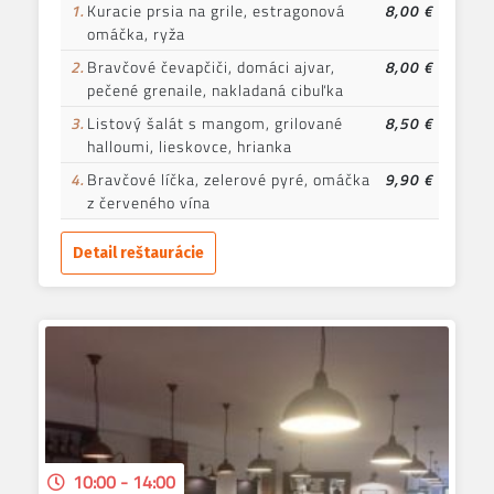
1.
Kuracie prsia na grile, estragonová
8,00 €
omáčka, ryža
2.
Bravčové čevapčiči, domáci ajvar,
8,00 €
pečené grenaile, nakladaná cibuľka
3.
Listový šalát s mangom, grilované
8,50 €
halloumi, lieskovce, hrianka
4.
Bravčové líčka, zelerové pyré, omáčka
9,90 €
z červeného vína
Detail reštaurácie
10:00 - 14:00