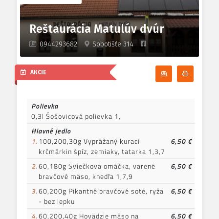
Reštaurácia Matulúv dvúr
0944293682
Sobotišťe 314
AKCIE
Odoberať denn
Tlačiť d
Polievka
0,3l Šošovicová polievka 1,
Hlavné jedlo
1.
100,200,30g Vyprážaný kurací
6,50 €
krčmárkin špíz, zemiaky, tatarka 1,3,7
2.
60,180g Sviečková omáčka, varené
6,50 €
bravčové mäso, knedľa 1,7,9
3.
60,200g Pikantné bravčové soté, ryža
6,50 €
- bez lepku
4.
60,200,40g Hovädzie mäso na
6,50 €