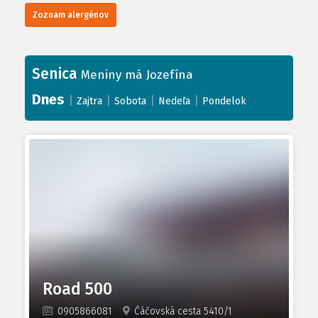
Zoznam alergénov
Senica
Meniny má Jozefína
Dnes
|
|
|
|
Zajtra
Sobota
Nedeľa
Pondelok
Road 500
0905866081
Čáčovská cesta 5410/1