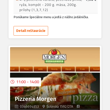
ryža, kompót - 200 g. mäsa, 200g.
prílohy (1,3,7,12)
Ponúkame špeciálne menu a jedlá z nášho jedálnička.
Detail reštaurácie
11:00 - 14:00
Pizzeria Morgen
0346694853
Sotinská 1592/27A