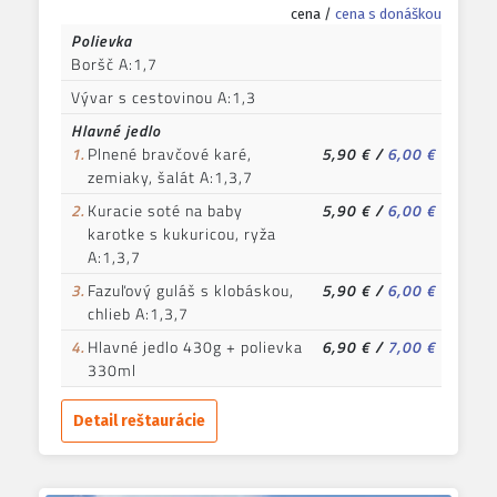
cena /
cena s donáškou
Polievka
Boršč A:1,7
Vývar s cestovinou A:1,3
Hlavné jedlo
1.
Plnené bravčové karé,
5,90 €
/
6,00 €
zemiaky, šalát A:1,3,7
2.
Kuracie soté na baby
5,90 €
/
6,00 €
karotke s kukuricou, ryža
A:1,3,7
3.
Fazuľový guláš s klobáskou,
5,90 €
/
6,00 €
chlieb A:1,3,7
4.
Hlavné jedlo 430g + polievka
6,90 €
/
7,00 €
330ml
Detail reštaurácie