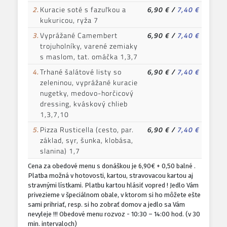
2.
Kuracie soté s fazuľkou a
6,90 €
/
7,40 €
kukuricou, ryža 7
3.
Vyprážané Camembert
6,90 €
/
7,40 €
trojuholníky, varené zemiaky
s maslom, tat. omáčka 1,3,7
4.
Trhané šalátové listy so
6,90 €
/
7,40 €
zeleninou, vyprážané kuracie
nugetky, medovo-horčicový
dressing, kváskový chlieb
1,3,7,10
5.
Pizza Rusticella (cesto, par.
6,90 €
/
7,40 €
základ, syr, šunka, klobása,
slanina) 1,7
Cena za obedové menu s donáškou je 6,90€ + 0,50 balné .
Platba možná v hotovosti, kartou, stravovacou kartou aj
stravnými lístkami. Platbu kartou hlásiť vopred ! Jedlo Vám
privezieme v špeciálnom obale, v ktorom si ho môžete ešte
sami prihriať, resp. si ho zobrať domov a jedlo sa Vám
nevyleje !!! Obedové menu rozvoz - 10:30 – 14:00 hod. (v 30
min. intervaloch)