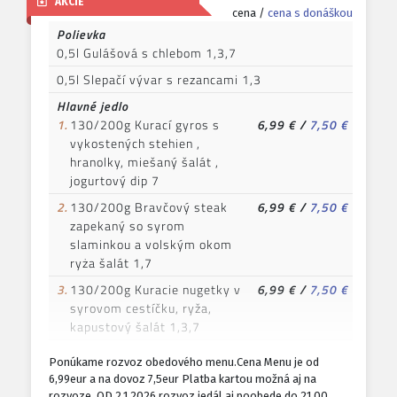
AKCIE
cena /
cena s donáškou
Polievka
0,5l Gulášová s chlebom 1,3,7
0,5l Slepačí vývar s rezancami 1,3
Hlavné jedlo
1.
130/200g Kurací gyros s
6,99 €
/
7,50 €
vykostených stehien ,
hranolky, miešaný šalát ,
jogurtový dip 7
2.
130/200g Bravčový steak
6,99 €
/
7,50 €
zapekaný so syrom
slaminkou a volským okom
ryża šalát 1,7
3.
130/200g Kuracie nugetky v
6,99 €
/
7,50 €
syrovom cestíčku, ryža,
kapustový šalát 1,3,7
4.
130/200g Vyprážané
6,99 €
/
7,50 €
Ponúkame rozvoz obedového menu.Cena Menu je od
šampiony varené zemniaky,
6,99eur a na dovoz 7,5eur Platba kartou možná aj na
tatarská omáčka 1,3,7
rozvoze. OD 2.1.2026 rozvoz jedál aj poobede do 21.00,