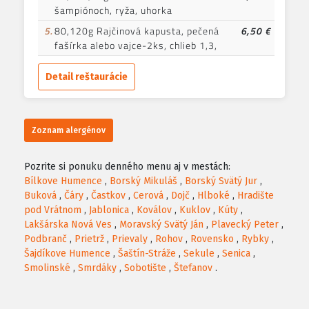
šampiónoch, ryža, uhorka
5.
80,120g Rajčinová kapusta, pečená
6,50 €
fašírka alebo vajce-2ks, chlieb 1,3,
Detail reštaurácie
Zoznam alergénov
Pozrite si ponuku denného menu aj v mestách:
Bílkove Humence
,
Borský Mikuláš
,
Borský Svätý Jur
,
Buková
,
Čáry
,
Častkov
,
Cerová
,
Dojč
,
Hlboké
,
Hradište
pod Vrátnom
,
Jablonica
,
Koválov
,
Kuklov
,
Kúty
,
Lakšárska Nová Ves
,
Moravský Svätý Ján
,
Plavecký Peter
,
Podbranč
,
Prietrž
,
Prievaly
,
Rohov
,
Rovensko
,
Rybky
,
Šajdíkove Humence
,
Šaštín-Stráže
,
Sekule
,
Senica
,
Smolinské
,
Smrdáky
,
Sobotište
,
Štefanov
.