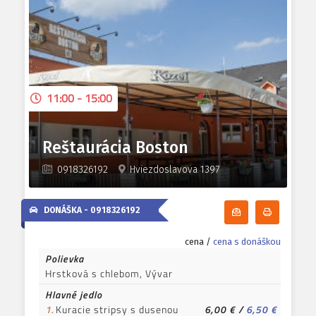
11:00 - 15:00
Reštaurácia Boston
0918326192
Hviezdoslavova 1397
DONÁŠKA -
0918326192
Odoberať denn
Tlačiť d
cena /
cena s donáškou
Polievka
Hrstková s chlebom, Vývar
Hlavné jedlo
1.
Kuracie stripsy s dusenou
6,00 €
/
6,50 €