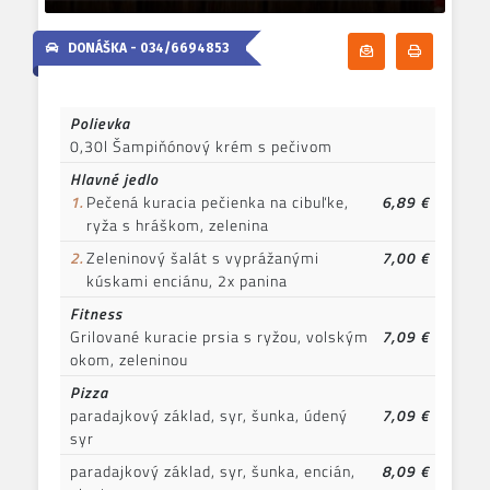
DONÁŠKA -
034/6694853
Odoberať denn
Tlačiť d
Polievka
0,30l Šampiňónový krém s pečivom
Hlavné jedlo
1.
Pečená kuracia pečienka na cibuľke,
6,89 €
ryža s hráškom, zelenina
2.
Zeleninový šalát s vyprážanými
7,00 €
kúskami enciánu, 2x panina
Fitness
Grilované kuracie prsia s ryžou, volským
7,09 €
okom, zeleninou
Pizza
paradajkový základ, syr, šunka, údený
7,09 €
syr
paradajkový základ, syr, šunka, encián,
8,09 €