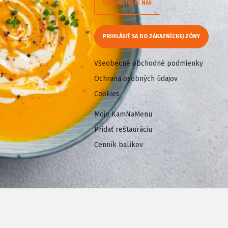
KONTAKTUJTE NÁS
PRIHLÁSIŤ SA DO ZÁKAZNÍCKEJ ZÓNY
Všeobecné obchodné podmienky
Ochrana osobných údajov
Cookies
Moje KamNaMenu
Pridať reštauráciu
Cenník balíkov