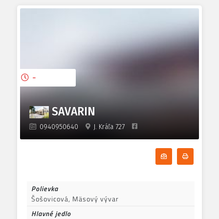
-
SAVARIN
0940950640
J. Kráľa 727
Odoberať denn
Tlačiť d
Polievka
Šošovicová, Mäsový vývar
Hlavné jedlo