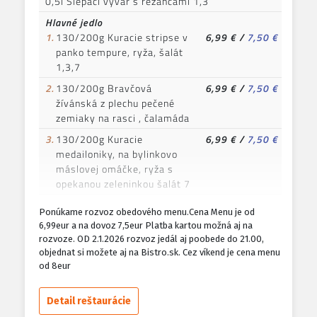
0,5l Slepačí vývar s rezancami 1,3
Hlavné jedlo
1.
130/200g Kuracie stripse v
6,99 €
/
7,50 €
panko tempure, ryža, šalát
1,3,7
2.
130/200g Bravčová
6,99 €
/
7,50 €
žívánská z plechu pečené
zemiaky na rasci , čalamáda
3.
130/200g Kuracie
6,99 €
/
7,50 €
medailoniky, na bylinkovo
máslovej omáčke, ryža s
opekanou zeleninkou šalát 7
4.
130/200g Trhané bravčové
6,99 €
/
7,50 €
Ponúkame rozvoz obedového menu.Cena Menu je od
mäso ,hranolky šalát ,
6,99eur a na dovoz 7,5eur Platba kartou možná aj na
americký dresing 7
rozvoze. OD 2.1.2026 rozvoz jedál aj poobede do 21.00,
objednat si možete aj na Bistro.sk. Cez víkend je cena menu
5.
130/200g Bravčový alebo
6,99 €
/
7,50 €
od 8eur
kurací rezeň v panko
strúhanke,pečené zemiaky
šalát 1,3,7
Detail reštaurácie