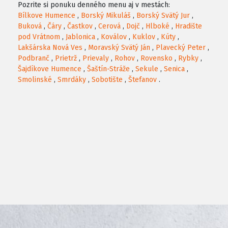
Pozrite si ponuku denného menu aj v mestách:
Bílkove Humence
,
Borský Mikuláš
,
Borský Svätý Jur
,
Buková
,
Čáry
,
Častkov
,
Cerová
,
Dojč
,
Hlboké
,
Hradište
pod Vrátnom
,
Jablonica
,
Koválov
,
Kuklov
,
Kúty
,
Lakšárska Nová Ves
,
Moravský Svätý Ján
,
Plavecký Peter
,
Podbranč
,
Prietrž
,
Prievaly
,
Rohov
,
Rovensko
,
Rybky
,
Šajdíkove Humence
,
Šaštín-Stráže
,
Sekule
,
Senica
,
Smolinské
,
Smrdáky
,
Sobotište
,
Štefanov
.