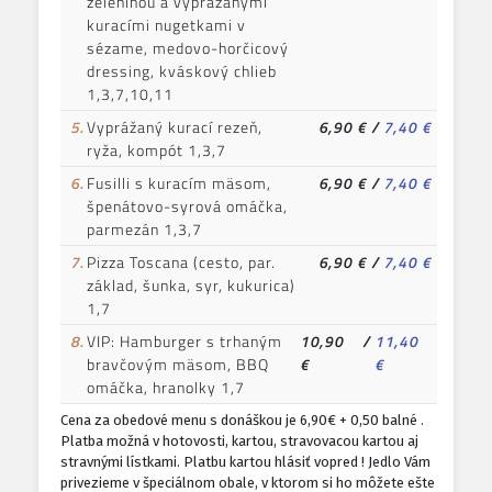
zeleninou a vyprážanými
kuracími nugetkami v
sézame, medovo-horčicový
dressing, kváskový chlieb
1,3,7,10,11
5.
Vyprážaný kurací rezeň,
6,90 €
/
7,40 €
ryža, kompót 1,3,7
6.
Fusilli s kuracím mäsom,
6,90 €
/
7,40 €
špenátovo-syrová omáčka,
parmezán 1,3,7
7.
Pizza Toscana (cesto, par.
6,90 €
/
7,40 €
základ, šunka, syr, kukurica)
1,7
8.
VIP: Hamburger s trhaným
10,90
/
11,40
bravčovým mäsom, BBQ
€
€
omáčka, hranolky 1,7
Cena za obedové menu s donáškou je 6,90€ + 0,50 balné .
Platba možná v hotovosti, kartou, stravovacou kartou aj
stravnými lístkami. Platbu kartou hlásiť vopred ! Jedlo Vám
privezieme v špeciálnom obale, v ktorom si ho môžete ešte