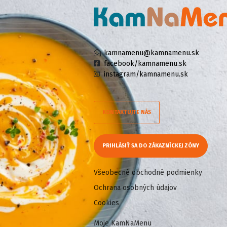
kamnamenu@kamnamenu.sk
facebook/kamnamenu.sk
instagram/kamnamenu.sk
KONTAKTUJTE NÁS
PRIHLÁSIŤ SA DO ZÁKAZNÍCKEJ ZÓNY
Všeobecné obchodné podmienky
Ochrana osobných údajov
Cookies
Moje KamNaMenu