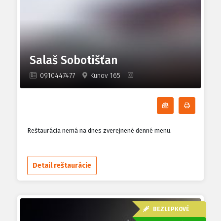
Salaš Sobotišťan
0910447477
Kunov 165
Odoberať denn
Tlačiť d
Reštaurácia nemá na dnes zverejnené denné menu.
Detail reštaurácie
BEZLEPKOVÉ