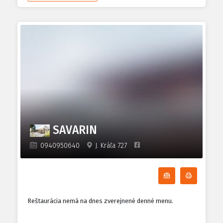
SAVARIN
0940950640
J. Kráľa 727
Odoberať denn
Tlačiť d
Reštaurácia nemá na dnes zverejnené denné menu.