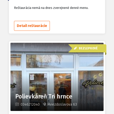
Reštaurácia nemá na dnes zverejnené denné menu.
Detail reštaurácie
BEZLEPKOVÉ
Polievkáreň Tri hrnce
0346212040
Hviezdoslavova 63