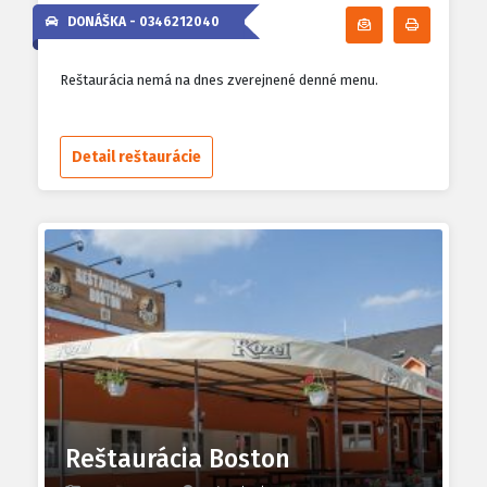
DONÁŠKA -
0346212040
Odoberať denn
Tlačiť d
Reštaurácia nemá na dnes zverejnené denné menu.
Detail reštaurácie
Reštaurácia Boston