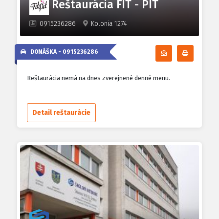
Reštaurácia FIT - PIT
0915236286
Kolonia 1274
DONÁŠKA -
0915236286
Odoberať denn
Tlačiť d
Reštaurácia nemá na dnes zverejnené denné menu.
Detail reštaurácie