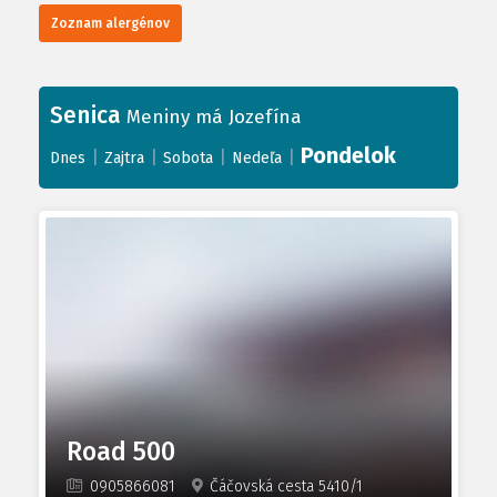
Zoznam alergénov
Senica
Meniny má Jozefína
Pondelok
|
|
|
|
Dnes
Zajtra
Sobota
Nedeľa
Road 500
0905866081
Čáčovská cesta 5410/1