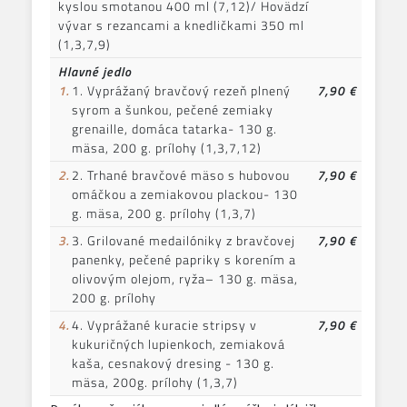
kyslou smotanou 400 ml (7,12)/ Hovädzí
vývar s rezancami a knedličkami 350 ml
(1,3,7,9)
Hlavné jedlo
1.
1. Vyprážaný bravčový rezeň plnený
7,90 €
syrom a šunkou, pečené zemiaky
grenaille, domáca tatarka- 130 g.
mäsa, 200 g. prílohy (1,3,7,12)
2.
2. Trhané bravčové mäso s hubovou
7,90 €
omáčkou a zemiakovou plackou- 130
g. mäsa, 200 g. prílohy (1,3,7)
3.
3. Grilované medailóniky z bravčovej
7,90 €
panenky, pečené papriky s korením a
olivovým olejom, ryža– 130 g. mäsa,
200 g. prílohy
4.
4. Vyprážané kuracie stripsy v
7,90 €
kukuričných lupienkoch, zemiaková
kaša, cesnakový dresing - 130 g.
mäsa, 200g. prílohy (1,3,7)