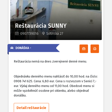
Reštaurácia SUNNY
0907739016
Sotinská 27
DONÁŠKA -
Odoberať denn
Tlačiť d
Reštaurácia nemá na dnes zverejnené denné menu.
Objednávku denného menu nahlásiť do 10,00 hod. na číslo:
0908 741 625. Cena: 6,80 eur. Cena s rozvozom v Senici 7,-
eur. Výdaj denného menu od 11,00 hod. Obedové menu si
môže vyzdvihnúť osobne pri okienku, alebo objednať
donášku.
Detail reštaurácie