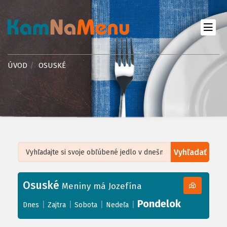
ÚVOD
OSUSKÉ
Vyhľadať
Leaflet
| ©
OpenStreetMap
, Tiles courtesy of
Humanitarian OpenStreetMap
Team
Osuské
+
Meniny má Jozefína
−
Pondelok
|
|
|
|
Dnes
Zajtra
Sobota
Nedeľa