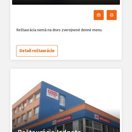
Odoberať denn
Tlačiť d
Reštaurácia nemá na dnes zverejnené denné menu.
Detail reštaurácie