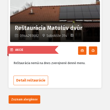
Reštaurácia Matulúv dvúr
0944293682
Sobotišťe 314
AKCIE
Odoberať denn
Tlačiť d
Reštaurácia nemá na dnes zverejnené denné menu.
Detail reštaurácie
Zoznam alergénov