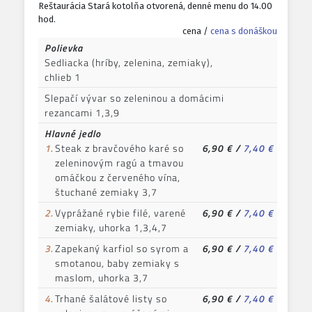
Reštaurácia Stará kotolňa otvorená, denné menu do 14.00
hod.
cena /
cena s donáškou
Polievka
Sedliacka (hríby, zelenina, zemiaky),
chlieb 1
Slepačí vývar so zeleninou a domácimi
rezancami 1,3,9
Hlavné jedlo
1.
Steak z bravčového karé so
6,90 €
/
7,40 €
zeleninovým ragú a tmavou
omáčkou z červeného vína,
štuchané zemiaky 3,7
2.
Vyprážané rybie filé, varené
6,90 €
/
7,40 €
zemiaky, uhorka 1,3,4,7
3.
Zapekaný karfiol so syrom a
6,90 €
/
7,40 €
smotanou, baby zemiaky s
maslom, uhorka 3,7
4.
Trhané šalátové listy so
6,90 €
/
7,40 €