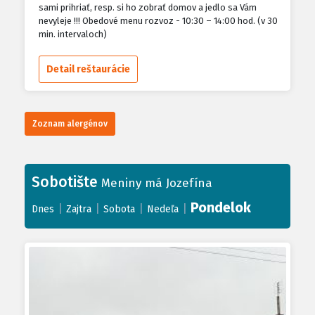
sami prihriať, resp. si ho zobrať domov a jedlo sa Vám
nevyleje !!! Obedové menu rozvoz - 10:30 – 14:00 hod. (v 30
min. intervaloch)
Detail reštaurácie
Zoznam alergénov
Sobotište
Meniny má Jozefína
Pondelok
|
|
|
|
Dnes
Zajtra
Sobota
Nedeľa