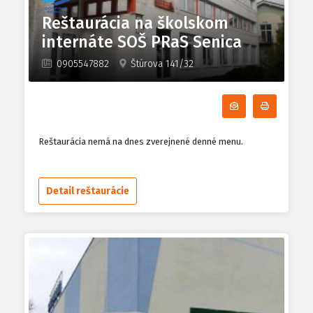
Reštaurácia na školskom
internáte SOŠ PRaS Senica
0905547882
Štúrova 141/32
Odoberať denn
Tlačiť d
Reštaurácia nemá na dnes zverejnené denné menu.
Detail reštaurácie