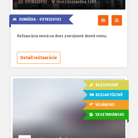
0918326192
Hviezdoslavova 1397
DONÁŠKA -
0918326192
Odoberať denn
Tlačiť d
Reštaurácia nemá na dnes zverejnené denné menu.
Detail reštaurácie
BEZLEPKOVÉ
BEZLAKTÓZOVÉ
VEGÁNSKE
VEGETARIÁNSKE