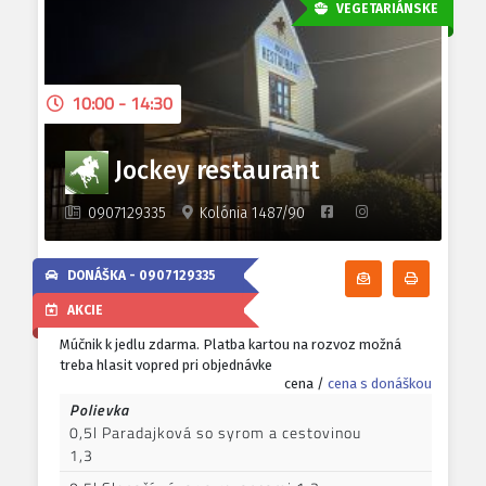
VEGETARIÁNSKE
10:00 - 14:30
Jockey restaurant
0907129335
Kolónia 1487/90
DONÁŠKA -
0907129335
Odoberať denn
Tlačiť d
AKCIE
Múčnik k jedlu zdarma. Platba kartou na rozvoz možná
treba hlasit vopred pri objednávke
cena /
cena s donáškou
Polievka
0,5l Paradajková so syrom a cestovinou
1,3