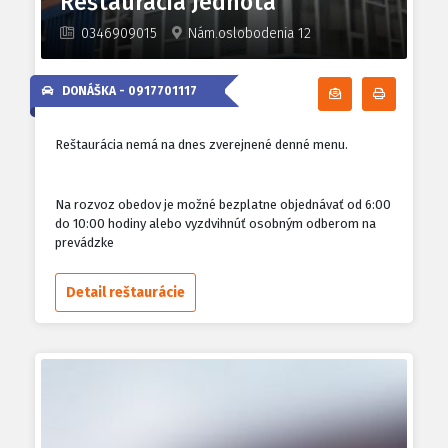
Reštaurácia Jednota
0346909015
Nám.oslobodenia 12
DONÁŠKA -
0917701117
Odoberať denn
Tlačiť d
Reštaurácia nemá na dnes zverejnené denné menu.
Na rozvoz obedov je možné bezplatne objednávať od 6:00
do 10:00 hodiny alebo vyzdvihnúť osobným odberom na
prevádzke
Detail reštaurácie