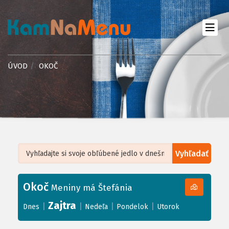
ÚVOD
OKOČ
Vyhľadať
Leaflet
| ©
OpenStreetMap
, Tiles courtesy of
Humanitarian OpenStreetMap
Team
Okoč
+
Meniny má Štefánia
−
Zajtra
|
|
|
|
Dnes
Nedeľa
Pondelok
Utorok