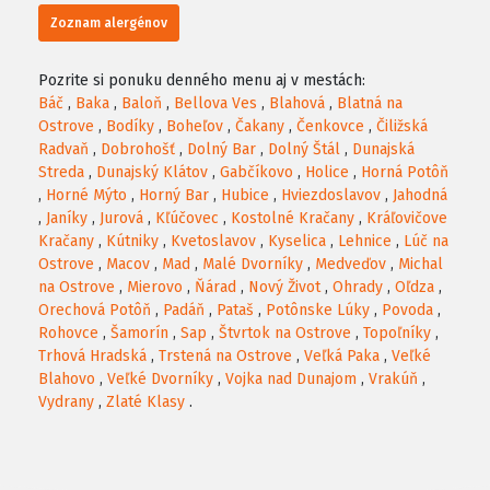
Zoznam alergénov
Pozrite si ponuku denného menu aj v mestách:
Báč
,
Baka
,
Baloň
,
Bellova Ves
,
Blahová
,
Blatná na
Ostrove
,
Bodíky
,
Boheľov
,
Čakany
,
Čenkovce
,
Čiližská
Radvaň
,
Dobrohošť
,
Dolný Bar
,
Dolný Štál
,
Dunajská
Streda
,
Dunajský Klátov
,
Gabčíkovo
,
Holice
,
Horná Potôň
,
Horné Mýto
,
Horný Bar
,
Hubice
,
Hviezdoslavov
,
Jahodná
,
Janíky
,
Jurová
,
Kľúčovec
,
Kostolné Kračany
,
Kráľovičove
Kračany
,
Kútniky
,
Kvetoslavov
,
Kyselica
,
Lehnice
,
Lúč na
Ostrove
,
Macov
,
Mad
,
Malé Dvorníky
,
Medveďov
,
Michal
na Ostrove
,
Mierovo
,
Ňárad
,
Nový Život
,
Ohrady
,
Oľdza
,
Orechová Potôň
,
Padáň
,
Pataš
,
Potônske Lúky
,
Povoda
,
Rohovce
,
Šamorín
,
Sap
,
Štvrtok na Ostrove
,
Topoľníky
,
Trhová Hradská
,
Trstená na Ostrove
,
Veľká Paka
,
Veľké
Blahovo
,
Veľké Dvorníky
,
Vojka nad Dunajom
,
Vrakúň
,
Vydrany
,
Zlaté Klasy
.