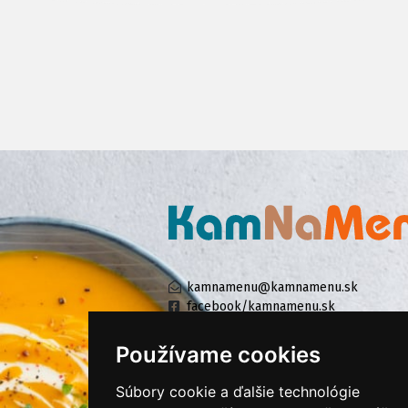
kamnamenu@kamnamenu.sk
facebook/kamnamenu.sk
instagram/kamnamenu.sk
Používame cookies
Súbory cookie a ďalšie technológie
KONTAKTUJTE NÁS