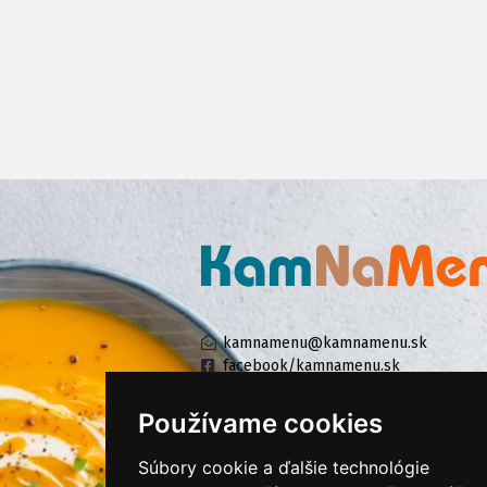
kamnamenu@kamnamenu.sk
facebook/kamnamenu.sk
instagram/kamnamenu.sk
Používame cookies
Súbory cookie a ďalšie technológie
KONTAKTUJTE NÁS