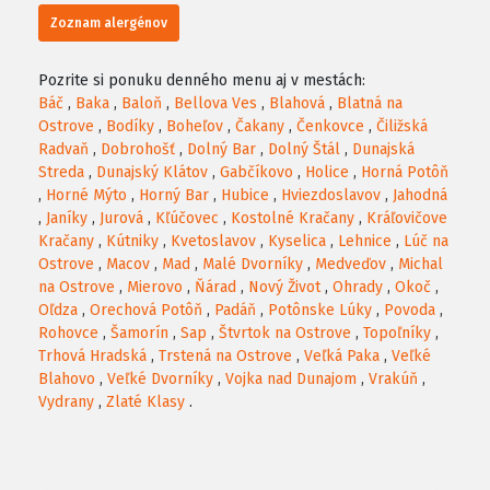
Zoznam alergénov
Pozrite si ponuku denného menu aj v mestách:
Báč
,
Baka
,
Baloň
,
Bellova Ves
,
Blahová
,
Blatná na
Ostrove
,
Bodíky
,
Boheľov
,
Čakany
,
Čenkovce
,
Čiližská
Radvaň
,
Dobrohošť
,
Dolný Bar
,
Dolný Štál
,
Dunajská
Streda
,
Dunajský Klátov
,
Gabčíkovo
,
Holice
,
Horná Potôň
,
Horné Mýto
,
Horný Bar
,
Hubice
,
Hviezdoslavov
,
Jahodná
,
Janíky
,
Jurová
,
Kľúčovec
,
Kostolné Kračany
,
Kráľovičove
Kračany
,
Kútniky
,
Kvetoslavov
,
Kyselica
,
Lehnice
,
Lúč na
Ostrove
,
Macov
,
Mad
,
Malé Dvorníky
,
Medveďov
,
Michal
na Ostrove
,
Mierovo
,
Ňárad
,
Nový Život
,
Ohrady
,
Okoč
,
Oľdza
,
Orechová Potôň
,
Padáň
,
Potônske Lúky
,
Povoda
,
Rohovce
,
Šamorín
,
Sap
,
Štvrtok na Ostrove
,
Topoľníky
,
Trhová Hradská
,
Trstená na Ostrove
,
Veľká Paka
,
Veľké
Blahovo
,
Veľké Dvorníky
,
Vojka nad Dunajom
,
Vrakúň
,
Vydrany
,
Zlaté Klasy
.