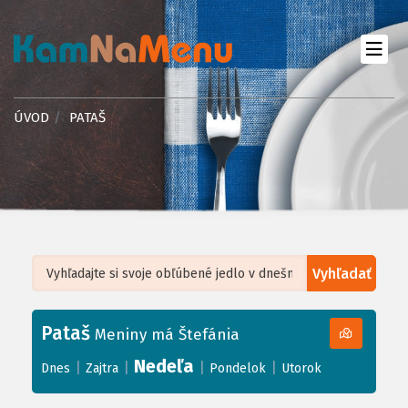
ÚVOD
PATAŠ
Vyhľadať
Leaflet
| ©
OpenStreetMap
, Tiles courtesy of
Humanitarian OpenStreetMap
Team
Pataš
+
Meniny má Štefánia
−
Nedeľa
|
|
|
|
Dnes
Zajtra
Pondelok
Utorok