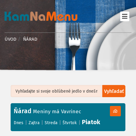
ÚVOD
ŇÁRAD
Vyhľadať
Leaflet
| ©
OpenStreetMap
, Tiles courtesy of
Humanitarian OpenStreetMap
Team
Ňárad
+
Meniny má Vavrinec
−
Piatok
|
|
|
|
Dnes
Zajtra
Streda
Štvrtok