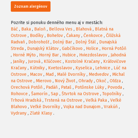
Zoznam alergénov
Pozrite si ponuku denného menu aj v mestách:
Báč
,
Baka
,
Baloň
,
Bellova Ves
,
Blahová
,
Blatná na
Ostrove
,
Bodíky
,
Boheľov
,
Čakany
,
Čenkovce
,
Čiližská
Radvaň
,
Dobrohošť
,
Dolný Bar
,
Dolný Štál
,
Dunajská
Streda
,
Dunajský Klátov
,
Gabčíkovo
,
Holice
,
Horná Potôň
,
Horné Mýto
,
Horný Bar
,
Hubice
,
Hviezdoslavov
,
Jahodná
,
Janíky
,
Jurová
,
Kľúčovec
,
Kostolné Kračany
,
Kráľovičove
Kračany
,
Kútniky
,
Kvetoslavov
,
Kyselica
,
Lehnice
,
Lúč na
Ostrove
,
Macov
,
Mad
,
Malé Dvorníky
,
Medveďov
,
Michal
na Ostrove
,
Mierovo
,
Nový Život
,
Ohrady
,
Okoč
,
Oľdza
,
Orechová Potôň
,
Padáň
,
Pataš
,
Potônske Lúky
,
Povoda
,
Rohovce
,
Šamorín
,
Sap
,
Štvrtok na Ostrove
,
Topoľníky
,
Trhová Hradská
,
Trstená na Ostrove
,
Veľká Paka
,
Veľké
Blahovo
,
Veľké Dvorníky
,
Vojka nad Dunajom
,
Vrakúň
,
Vydrany
,
Zlaté Klasy
.