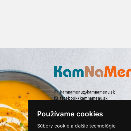
kamnamenu@kamnamenu.sk
facebook/kamnamenu.sk
instagram/kamnamenu.sk
Používame cookies
Súbory cookie a ďalšie technológie
KONTAKTUJTE NÁS