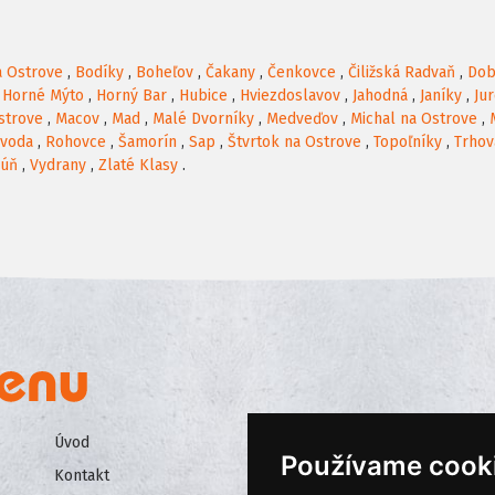
a Ostrove
,
Bodíky
,
Boheľov
,
Čakany
,
Čenkovce
,
Čiližská Radvaň
,
Dob
,
Horné Mýto
,
Horný Bar
,
Hubice
,
Hviezdoslavov
,
Jahodná
,
Janíky
,
Ju
strove
,
Macov
,
Mad
,
Malé Dvorníky
,
Medveďov
,
Michal na Ostrove
,
voda
,
Rohovce
,
Šamorín
,
Sap
,
Štvrtok na Ostrove
,
Topoľníky
,
Trhov
kúň
,
Vydrany
,
Zlaté Klasy
.
Úvod
Všeobecné obchodné podmienk
Používame cook
Kontakt
Ochrana osobných údajov