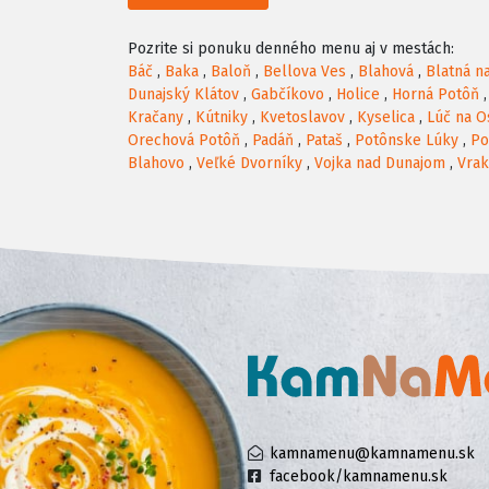
Pozrite si ponuku denného menu aj v mestách:
Báč
,
Baka
,
Baloň
,
Bellova Ves
,
Blahová
,
Blatná n
Dunajský Klátov
,
Gabčíkovo
,
Holice
,
Horná Potôň
Kračany
,
Kútniky
,
Kvetoslavov
,
Kyselica
,
Lúč na O
Orechová Potôň
,
Padáň
,
Pataš
,
Potônske Lúky
,
Po
Blahovo
,
Veľké Dvorníky
,
Vojka nad Dunajom
,
Vra
kamnamenu@kamnamenu.sk
facebook/kamnamenu.sk