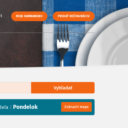
t
MOJE KAMNAMENU
PRIDAŤ REŠTAURÁCIU
Vyhľadať
enStreetMap
, Tiles courtesy of
Humanitarian OpenStreetMap Team
Pondelok
|
deľa
Zobrazit mapu