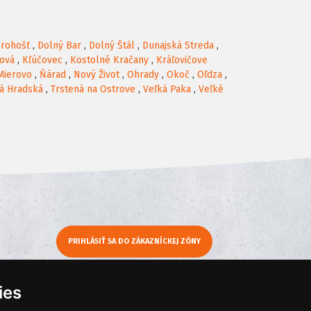
rohošť
,
Dolný Bar
,
Dolný Štál
,
Dunajská Streda
,
rová
,
Kľúčovec
,
Kostolné Kračany
,
Kráľovičove
Mierovo
,
Ňárad
,
Nový Život
,
Ohrady
,
Okoč
,
Oľdza
,
á Hradská
,
Trstená na Ostrove
,
Veľká Paka
,
Veľké
PRIHLÁSIŤ SA DO ZÁKAZNÍCKEJ ZÓNY
y
Moje KamNaMenu
ies
Pridať reštauráciu