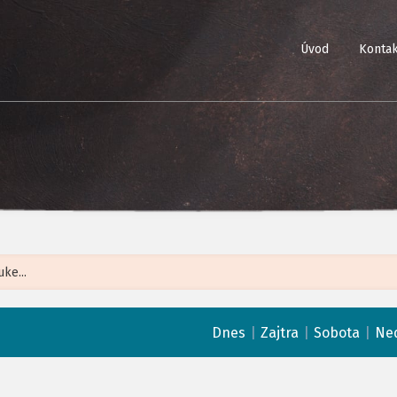
Úvod
Kontak
Leaflet
| ©
Op
|
|
|
Dnes
Zajtra
Sobota
Ne