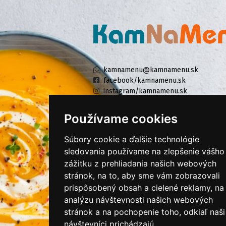
kamnamenu@kamnamenu.sk
facebook/kamnamenu.sk
instagram/kamnamenu.sk
Používame cookies
KONTAKTUJTE NÁS
Súbory cookie a ďalšie technológie
sledovania používame na zlepšenie vášho
zážitku z prehliadania našich webových
PRIHLÁSIŤ SA DO ZÁKAZNÍCKEJ ZÓNY
stránok, na to, aby sme vám zobrazovali
prispôsobený obsah a cielené reklamy, na
Všeobecné obchodné podmienky
analýzu návštevnosti našich webových
Ochrana osobných údajov
stránok a na pochopenie toho, odkiaľ naši
Cookies
návštevníci prichádzajú.