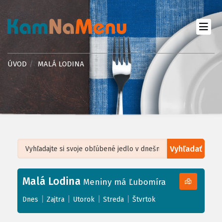
ÚVOD
MALÁ LODINA
Vyhľadať
Leaflet
| ©
OpenStreetMap
, Tiles courtesy of
Humanitarian OpenStreetMap
Team
Malá Lodina
+
Meniny má Ľubomíra
−
|
|
|
|
Dnes
Zajtra
Utorok
Streda
Štvrtok