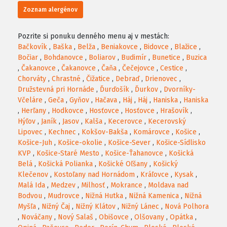
Zoznam alergénov
Pozrite si ponuku denného menu aj v mestách:
Bačkovík
,
Baška
,
Belža
,
Beniakovce
,
Bidovce
,
Blažice
,
Bočiar
,
Bohdanovce
,
Boliarov
,
Budimír
,
Bunetice
,
Buzica
,
Čakanovce
,
Čakanovce
,
Čaňa
,
Čečejovce
,
Cestice
,
Chorváty
,
Chrastné
,
Čižatice
,
Debraď
,
Drienovec
,
Družstevná pri Hornáde
,
Ďurďošík
,
Ďurkov
,
Dvorníky-
Včeláre
,
Geča
,
Gyňov
,
Hačava
,
Háj
,
Háj
,
Haniska
,
Haniska
,
Herľany
,
Hodkovce
,
Hosťovce
,
Hosťovce
,
Hrašovík
,
Hýľov
,
Janík
,
Jasov
,
Kalša
,
Kecerovce
,
Kecerovský
Lipovec
,
Kechnec
,
Kokšov-Bakša
,
Komárovce
,
Košice
,
Košice-Juh
,
Košice-okolie
,
Košice-Sever
,
Košice-Sídlisko
KVP
,
Košice-Staré Mesto
,
Košice-Ťahanovce
,
Košická
Belá
,
Košická Polianka
,
Košické Oľšany
,
Košický
Klečenov
,
Kostoľany nad Hornádom
,
Kráľovce
,
Kysak
,
Malá Ida
,
Medzev
,
Milhosť
,
Mokrance
,
Moldava nad
Bodvou
,
Mudrovce
,
Nižná Hutka
,
Nižná Kamenica
,
Nižná
Myšľa
,
Nižný Čaj
,
Nižný Klátov
,
Nižný Lánec
,
Nová Polhora
,
Nováčany
,
Nový Salaš
,
Obišovce
,
Olšovany
,
Opátka
,