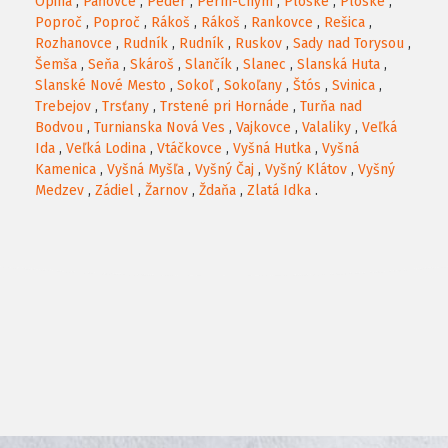
Opiná
,
Paňovce
,
Peder
,
Perín-Chym
,
Ploské
,
Ploské
,
Poproč
,
Poproč
,
Rákoš
,
Rákoš
,
Rankovce
,
Rešica
,
Rozhanovce
,
Rudník
,
Rudník
,
Ruskov
,
Sady nad Torysou
,
Šemša
,
Seňa
,
Skároš
,
Slančík
,
Slanec
,
Slanská Huta
,
Slanské Nové Mesto
,
Sokoľ
,
Sokoľany
,
Štós
,
Svinica
,
Trebejov
,
Trsťany
,
Trstené pri Hornáde
,
Turňa nad
Bodvou
,
Turnianska Nová Ves
,
Vajkovce
,
Valaliky
,
Veľká
Ida
,
Veľká Lodina
,
Vtáčkovce
,
Vyšná Hutka
,
Vyšná
Kamenica
,
Vyšná Myšľa
,
Vyšný Čaj
,
Vyšný Klátov
,
Vyšný
Medzev
,
Zádiel
,
Žarnov
,
Ždaňa
,
Zlatá Idka
.