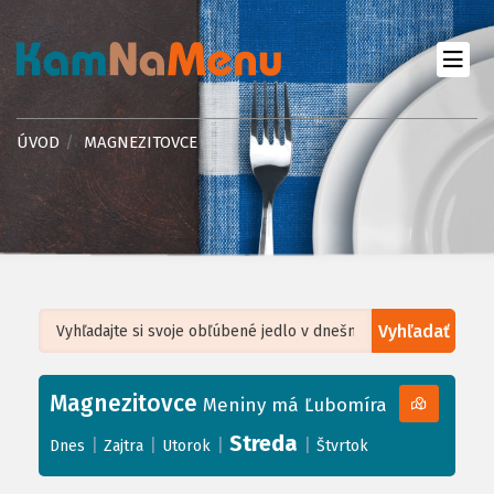
ÚVOD
MAGNEZITOVCE
Vyhľadať
Leaflet
| ©
OpenStreetMap
, Tiles courtesy of
Humanitarian OpenStreetMap
Team
Magnezitovce
+
Meniny má Ľubomíra
−
Streda
|
|
|
|
Dnes
Zajtra
Utorok
Štvrtok