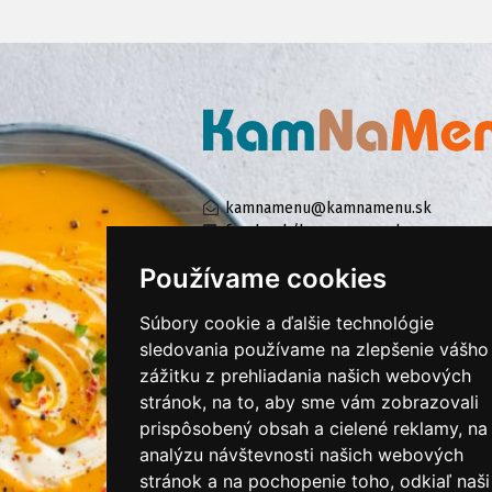
kamnamenu@kamnamenu.sk
facebook/kamnamenu.sk
instagram/kamnamenu.sk
Používame cookies
Súbory cookie a ďalšie technológie
KONTAKTUJTE NÁS
sledovania používame na zlepšenie vášho
zážitku z prehliadania našich webových
stránok, na to, aby sme vám zobrazovali
PRIHLÁSIŤ SA DO ZÁKAZNÍCKEJ ZÓNY
prispôsobený obsah a cielené reklamy, na
analýzu návštevnosti našich webových
Všeobecné obchodné podmienky
stránok a na pochopenie toho, odkiaľ naši