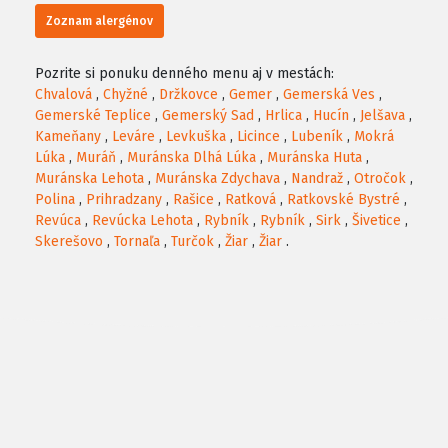
Zoznam alergénov
Pozrite si ponuku denného menu aj v mestách:
Chvalová
,
Chyžné
,
Držkovce
,
Gemer
,
Gemerská Ves
,
Gemerské Teplice
,
Gemerský Sad
,
Hrlica
,
Hucín
,
Jelšava
,
Kameňany
,
Leváre
,
Levkuška
,
Licince
,
Lubeník
,
Mokrá
Lúka
,
Muráň
,
Muránska Dlhá Lúka
,
Muránska Huta
,
Muránska Lehota
,
Muránska Zdychava
,
Nandraž
,
Otročok
,
Polina
,
Prihradzany
,
Rašice
,
Ratková
,
Ratkovské Bystré
,
Revúca
,
Revúcka Lehota
,
Rybník
,
Rybník
,
Sirk
,
Šivetice
,
Skerešovo
,
Tornaľa
,
Turčok
,
Žiar
,
Žiar
.