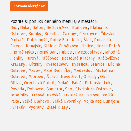
Zoznam alergénov
Pozrite si ponuku denného menu aj v mestách:
Báč
,
Baka
,
Baloň
,
Bellova Ves
,
Blahová
,
Blatná na
Ostrove
,
Bodíky
,
Boheľov
,
Čakany
,
Čenkovce
,
Čiližská
Radvaň
,
Dobrohošť
,
Dolný Bar
,
Dolný Štál
,
Dunajská
Streda
,
Dunajský Klátov
,
Gabčíkovo
,
Holice
,
Horná Potôň
,
Horné Mýto
,
Horný Bar
,
Hubice
,
Hviezdoslavov
,
Jahodná
,
Janíky
,
Jurová
,
Kľúčovec
,
Kostolné Kračany
,
Kráľovičove
Kračany
,
Kútniky
,
Kvetoslavov
,
Kyselica
,
Lehnice
,
Lúč na
Ostrove
,
Macov
,
Malé Dvorníky
,
Medveďov
,
Michal na
Ostrove
,
Mierovo
,
Ňárad
,
Nový Život
,
Ohrady
,
Okoč
,
Oľdza
,
Orechová Potôň
,
Padáň
,
Pataš
,
Potônske Lúky
,
Povoda
,
Rohovce
,
Šamorín
,
Sap
,
Štvrtok na Ostrove
,
Topoľníky
,
Trhová Hradská
,
Trstená na Ostrove
,
Veľká
Paka
,
Veľké Blahovo
,
Veľké Dvorníky
,
Vojka nad Dunajom
,
Vrakúň
,
Vydrany
,
Zlaté Klasy
.