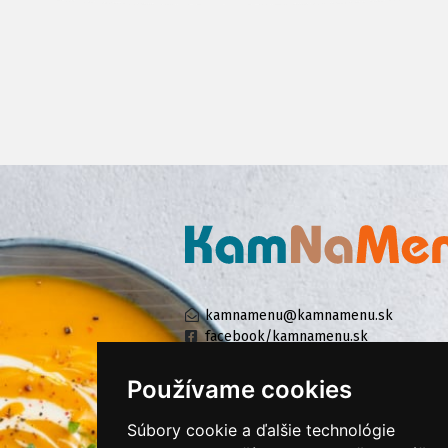
kamnamenu@kamnamenu.sk
facebook/kamnamenu.sk
instagram/kamnamenu.sk
Používame cookies
Súbory cookie a ďalšie technológie
KONTAKTUJTE NÁS