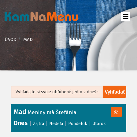
ÚVOD
MAD
Vyhľadať
Leaflet
| ©
OpenStreetMap
, Tiles courtesy of
Humanitarian OpenStreetMap
Team
Mad
+
Meniny má Štefánia
−
Dnes
|
|
|
|
Zajtra
Nedeľa
Pondelok
Utorok