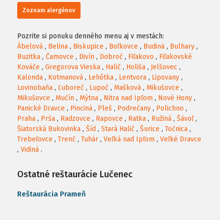
Zoznam alergénov
Pozrite si ponuku denného menu aj v mestách:
Ábelová
,
Belina
,
Biskupice
,
Boľkovce
,
Budiná
,
Bulhary
,
Buzitka
,
Čamovce
,
Divín
,
Dobroč
,
Fiľakovo
,
Fiľakovské
Kováče
,
Gregorova Vieska
,
Halič
,
Holiša
,
Jelšovec
,
Kalonda
,
Kotmanová
,
Lehôtka
,
Lentvora
,
Lipovany
,
Lovinobaňa
,
Ľuboreč
,
Lupoč
,
Mašková
,
Mikušovce
,
Mikušovce
,
Mučín
,
Mýtna
,
Nitra nad Ipľom
,
Nové Hony
,
Panické Dravce
,
Pinciná
,
Pleš
,
Podrečany
,
Polichno
,
Praha
,
Prša
,
Radzovce
,
Rapovce
,
Ratka
,
Ružiná
,
Šávoľ
,
Šiatorská Bukovinka
,
Šíd
,
Stará Halič
,
Šurice
,
Točnica
,
Trebeľovce
,
Trenč
,
Tuhár
,
Veľká nad Ipľom
,
Veľké Dravce
,
Vidiná
.
Ostatné reštaurácie Lučenec
Reštaurácia Prameň