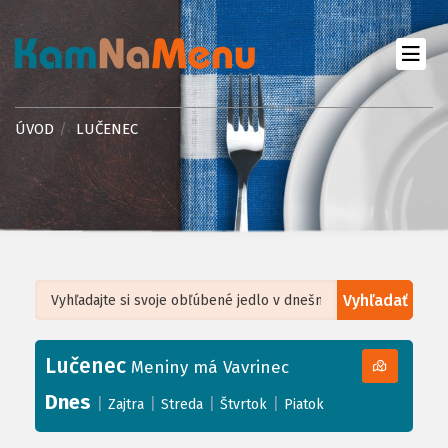
ÚVOD
LUČENEC
Vyhľadať
Leaflet
| ©
OpenStreetMap
, Tiles courtesy of
Humanitarian OpenStreetMap
Team
Lučenec
+
Meniny má Vavrinec
−
Dnes
|
|
|
|
Zajtra
Streda
Štvrtok
Piatok