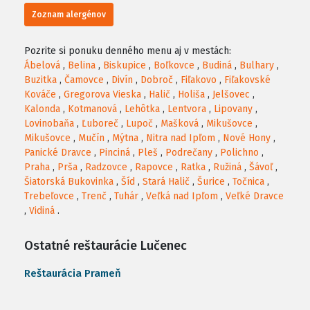
Zoznam alergénov
Pozrite si ponuku denného menu aj v mestách:
Ábelová
,
Belina
,
Biskupice
,
Boľkovce
,
Budiná
,
Bulhary
,
Buzitka
,
Čamovce
,
Divín
,
Dobroč
,
Fiľakovo
,
Fiľakovské
Kováče
,
Gregorova Vieska
,
Halič
,
Holiša
,
Jelšovec
,
Kalonda
,
Kotmanová
,
Lehôtka
,
Lentvora
,
Lipovany
,
Lovinobaňa
,
Ľuboreč
,
Lupoč
,
Mašková
,
Mikušovce
,
Mikušovce
,
Mučín
,
Mýtna
,
Nitra nad Ipľom
,
Nové Hony
,
Panické Dravce
,
Pinciná
,
Pleš
,
Podrečany
,
Polichno
,
Praha
,
Prša
,
Radzovce
,
Rapovce
,
Ratka
,
Ružiná
,
Šávoľ
,
Šiatorská Bukovinka
,
Šíd
,
Stará Halič
,
Šurice
,
Točnica
,
Trebeľovce
,
Trenč
,
Tuhár
,
Veľká nad Ipľom
,
Veľké Dravce
,
Vidiná
.
Ostatné reštaurácie Lučenec
Reštaurácia Prameň