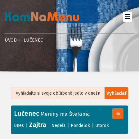
ÚVOD
LUČENEC
Vyhľadať
Leaflet
| ©
OpenStreetMap
, Tiles courtesy of
Humanitarian OpenStreetMap
Team
Lučenec
+
Meniny má Štefánia
−
Zajtra
|
|
|
|
Dnes
Nedeľa
Pondelok
Utorok