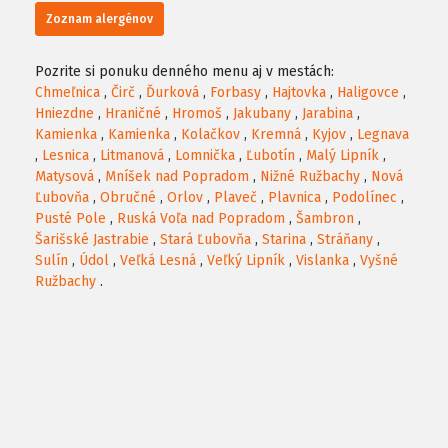
Zoznam alergénov
Pozrite si ponuku denného menu aj v mestách:
Chmeľnica
,
Čirč
,
Ďurková
,
Forbasy
,
Hajtovka
,
Haligovce
,
Hniezdne
,
Hraničné
,
Hromoš
,
Jakubany
,
Jarabina
,
Kamienka
,
Kamienka
,
Kolačkov
,
Kremná
,
Kyjov
,
Legnava
,
Lesnica
,
Litmanová
,
Lomnička
,
Ľubotín
,
Malý Lipník
,
Matysová
,
Mníšek nad Popradom
,
Nižné Ružbachy
,
Nová
Ľubovňa
,
Obručné
,
Orlov
,
Plaveč
,
Plavnica
,
Podolínec
,
Pusté Pole
,
Ruská Voľa nad Popradom
,
Šambron
,
Šarišské Jastrabie
,
Stará Ľubovňa
,
Starina
,
Stráňany
,
Sulín
,
Údol
,
Veľká Lesná
,
Veľký Lipník
,
Vislanka
,
Vyšné
Ružbachy
.