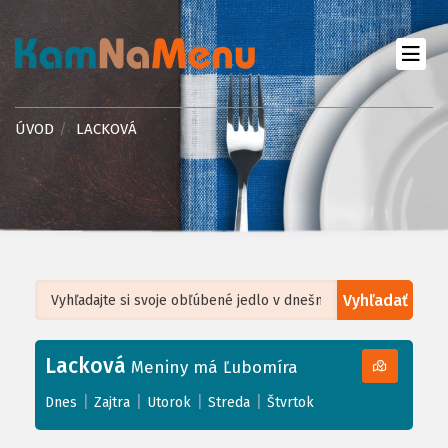
ÚVOD
LACKOVÁ
Vyhľadať
Leaflet
| ©
OpenStreetMap
, Tiles courtesy of
Humanitarian OpenStreetMap
Team
Lacková
+
Meniny má Ľubomíra
−
|
|
|
|
Dnes
Zajtra
Utorok
Streda
Štvrtok