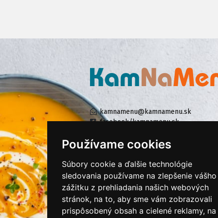
kamnamenu@kamnamenu.sk
facebook/kamnamenu.sk
instagram/kamnamenu.sk
Používame cookies
Súbory cookie a ďalšie technológie
KONTAKTUJTE NÁS
sledovania používame na zlepšenie vášho
zážitku z prehliadania našich webových
stránok, na to, aby sme vám zobrazovali
PRIHLÁSIŤ SA DO ZÁKAZNÍCKEJ ZÓNY
prispôsobený obsah a cielené reklamy, na