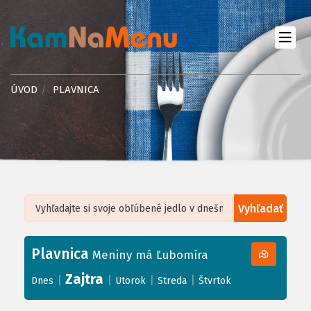
ÚVOD
PLAVNICA
Vyhľadať
Leaflet
| ©
OpenStreetMap
, Tiles courtesy of
Humanitarian OpenStreetMap
Team
Plavnica
+
Meniny má Ľubomíra
−
Zajtra
|
|
|
|
Dnes
Utorok
Streda
Štvrtok