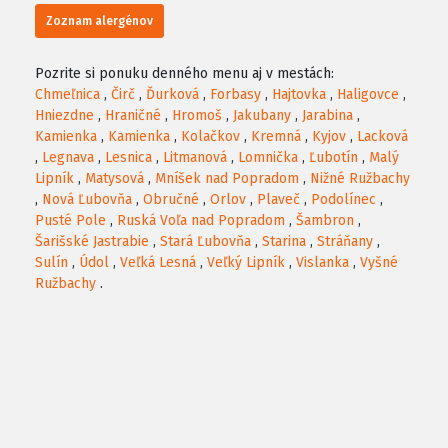
Zoznam alergénov
Pozrite si ponuku denného menu aj v mestách:
Chmeľnica
,
Čirč
,
Ďurková
,
Forbasy
,
Hajtovka
,
Haligovce
,
Hniezdne
,
Hraničné
,
Hromoš
,
Jakubany
,
Jarabina
,
Kamienka
,
Kamienka
,
Kolačkov
,
Kremná
,
Kyjov
,
Lacková
,
Legnava
,
Lesnica
,
Litmanová
,
Lomnička
,
Ľubotín
,
Malý
Lipník
,
Matysová
,
Mníšek nad Popradom
,
Nižné Ružbachy
,
Nová Ľubovňa
,
Obručné
,
Orlov
,
Plaveč
,
Podolínec
,
Pusté Pole
,
Ruská Voľa nad Popradom
,
Šambron
,
Šarišské Jastrabie
,
Stará Ľubovňa
,
Starina
,
Stráňany
,
Sulín
,
Údol
,
Veľká Lesná
,
Veľký Lipník
,
Vislanka
,
Vyšné
Ružbachy
.