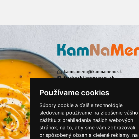
kamnamenu@kamnamenu.sk
facebook/kamnamenu.sk
instagram/kamnamenu.sk
Používame cookies
Súbory cookie a ďalšie technológie
KONTAKTUJTE NÁS
sledovania používame na zlepšenie vášho
zážitku z prehliadania našich webových
stránok, na to, aby sme vám zobrazovali
PRIHLÁSIŤ SA DO ZÁKAZNÍCKEJ ZÓNY
prispôsobený obsah a cielené reklamy, na