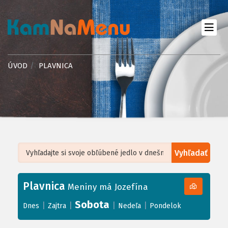
ÚVOD
PLAVNICA
Vyhľadať
Leaflet
| ©
OpenStreetMap
, Tiles courtesy of
Humanitarian OpenStreetMap
Team
Plavnica
+
Meniny má Jozefína
−
Sobota
|
|
|
|
Dnes
Zajtra
Nedeľa
Pondelok