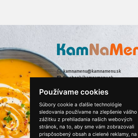
kamnamenu@kamnamenu.sk
facebook/kamnamenu.sk
instagram/kamnamenu.sk
Používame cookies
Súbory cookie a ďalšie technológie
KONTAKTUJTE NÁS
sledovania používame na zlepšenie vášho
zážitku z prehliadania našich webových
stránok, na to, aby sme vám zobrazovali
PRIHLÁSIŤ SA DO ZÁKAZNÍCKEJ ZÓNY
prispôsobený obsah a cielené reklamy, na