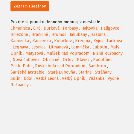
Zoznam alergénov
Pozrite si ponuku denného menu aj v mestách:
Chmeľnica
,
Čirč
,
Ďurková
,
Forbasy
,
Hajtovka
,
Haligovce
,
Hniezdne
,
Hraničné
,
Hromoš
,
Jakubany
,
Jarabina
,
Kamienka
,
Kamienka
,
Kolačkov
,
Kremná
,
Kyjov
,
Lacková
,
Legnava
,
Lesnica
,
Litmanová
,
Lomnička
,
Ľubotín
,
Malý
Lipník
,
Matysová
,
Mníšek nad Popradom
,
Nižné Ružbachy
,
Nová Ľubovňa
,
Obručné
,
Orlov
,
Plaveč
,
Podolínec
,
Pusté Pole
,
Ruská Voľa nad Popradom
,
Šambron
,
Šarišské Jastrabie
,
Stará Ľubovňa
,
Starina
,
Stráňany
,
Sulín
,
Údol
,
Veľká Lesná
,
Veľký Lipník
,
Vislanka
,
Vyšné
Ružbachy
.