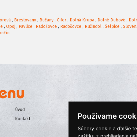
orová
,
Brestovany
,
Bučany
,
Cífer
,
Dolná Krupá
,
Dolné Dubové
,
Dol
ce
,
Opoj
,
Pavlice
,
Radošovce
,
Radošovce
,
Ružindol
,
Šelpice
,
Sloven
ončín
.
Úvod
Všeobecné obchodné podmienk
Používame cook
Kontakt
Ochrana osobných údajov
Súbory cookie a ďalšie t
Cookies
zážitku z prehliadania n