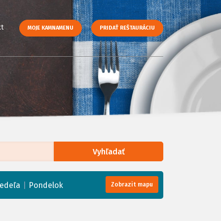
t
MOJE KAMNAMENU
PRIDAŤ REŠTAURÁCIU
Vyhľadať
enStreetMap
, Tiles courtesy of
Humanitarian OpenStreetMap Team
|
edeľa
Pondelok
Zobrazit mapu