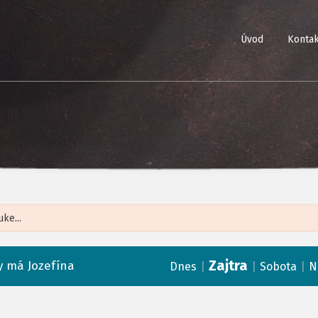
Úvod
Kontak
Leaflet
| ©
Op
Zajtra
 má Jozefína
|
|
|
Dnes
Sobota
N