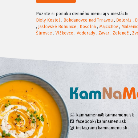
Pozrite si ponuku denného menu aj v mestách:
Biely Kostol
,
Bohdanovce nad Trnavou
,
Boleráz
,
B
,
Jaslovské Bohunice
,
Košolná
,
Majcichov
,
Malženi
Šúrovce
,
Vlčkovce
,
Voderady
,
Zavar
,
Zeleneč
,
Zv
kamnamenu@kamnamenu.sk
facebook/kamnamenu.sk
instagram/kamnamenu.sk