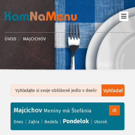
ÚVOD
MAJCICHOV
Vyhľadať
Leaflet
| ©
OpenStreetMap
, Tiles courtesy of
Humanitarian OpenStreetMap
Team
Majcichov
+
Meniny má Štefánia
−
Pondelok
|
|
|
|
Dnes
Zajtra
Nedeľa
Utorok