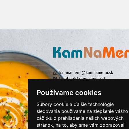
kamnamenu@kamnamenu.sk
facebook/kamnamenu.sk
instagram/kamnamenu.sk
Používame cookies
Súbory cookie a ďalšie technológie
KONTAKTUJTE NÁS
sledovania používame na zlepšenie vášho
zážitku z prehliadania našich webových
stránok, na to, aby sme vám zobrazovali
PRIHLÁSIŤ SA DO ZÁKAZNÍCKEJ ZÓNY