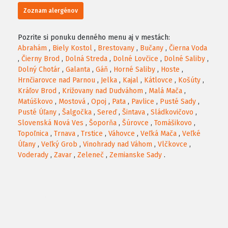
Zoznam alergénov
Pozrite si ponuku denného menu aj v mestách:
Abrahám
,
Biely Kostol
,
Brestovany
,
Bučany
,
Čierna Voda
,
Čierny Brod
,
Dolná Streda
,
Dolné Lovčice
,
Dolné Saliby
,
Dolný Chotár
,
Galanta
,
Gáň
,
Horné Saliby
,
Hoste
,
Hrnčiarovce nad Parnou
,
Jelka
,
Kajal
,
Kátlovce
,
Košúty
,
Kráľov Brod
,
Križovany nad Dudváhom
,
Malá Mača
,
Matúškovo
,
Mostová
,
Opoj
,
Pata
,
Pavlice
,
Pusté Sady
,
Pusté Úľany
,
Šalgočka
,
Sereď
,
Šintava
,
Sládkovičovo
,
Slovenská Nová Ves
,
Šoporňa
,
Šúrovce
,
Tomášikovo
,
Topoľnica
,
Trnava
,
Trstice
,
Váhovce
,
Veľká Mača
,
Veľké
Úľany
,
Veľký Grob
,
Vinohrady nad Váhom
,
Vlčkovce
,
Voderady
,
Zavar
,
Zeleneč
,
Zemianske Sady
.