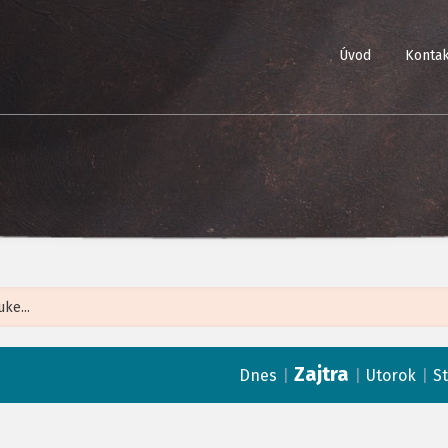
Úvod
Kontak
Leaflet
| ©
Op
Zajtra
|
|
|
Dnes
Utorok
S