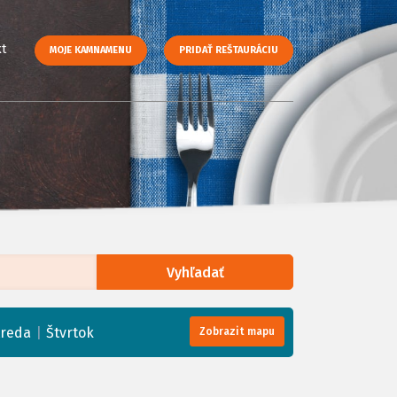
t
MOJE KAMNAMENU
PRIDAŤ REŠTAURÁCIU
Vyhľadať
enStreetMap
, Tiles courtesy of
Humanitarian OpenStreetMap Team
|
treda
Štvrtok
Zobrazit mapu