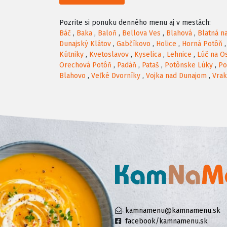
Pozrite si ponuku denného menu aj v mestách:
Báč
,
Baka
,
Baloň
,
Bellova Ves
,
Blahová
,
Blatná n
Dunajský Klátov
,
Gabčíkovo
,
Holice
,
Horná Potôň
Kútniky
,
Kvetoslavov
,
Kyselica
,
Lehnice
,
Lúč na O
Orechová Potôň
,
Padáň
,
Pataš
,
Potônske Lúky
,
Po
Blahovo
,
Veľké Dvorníky
,
Vojka nad Dunajom
,
Vra
kamnamenu@kamnamenu.sk
facebook/kamnamenu.sk