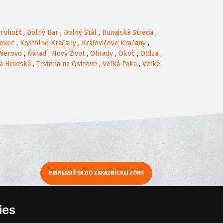
rohošť
,
Dolný Bar
,
Dolný Štál
,
Dunajská Streda
,
ovec
,
Kostolné Kračany
,
Kráľovičove Kračany
,
Mierovo
,
Ňárad
,
Nový Život
,
Ohrady
,
Okoč
,
Oľdza
,
á Hradská
,
Trstená na Ostrove
,
Veľká Paka
,
Veľké
PRIHLÁSIŤ SA DO ZÁKAZNÍCKEJ ZÓNY
y
Moje KamNaMenu
ies
Pridať reštauráciu