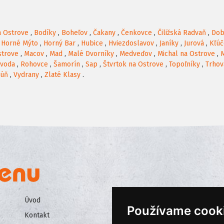
a Ostrove
,
Bodíky
,
Boheľov
,
Čakany
,
Čenkovce
,
Čiližská Radvaň
,
Dob
,
Horné Mýto
,
Horný Bar
,
Hubice
,
Hviezdoslavov
,
Janíky
,
Jurová
,
Kľúč
strove
,
Macov
,
Mad
,
Malé Dvorníky
,
Medveďov
,
Michal na Ostrove
,
voda
,
Rohovce
,
Šamorín
,
Sap
,
Štvrtok na Ostrove
,
Topoľníky
,
Trhov
kúň
,
Vydrany
,
Zlaté Klasy
.
Úvod
Všeobecné obchodné podmienk
Používame cook
Kontakt
Ochrana osobných údajov