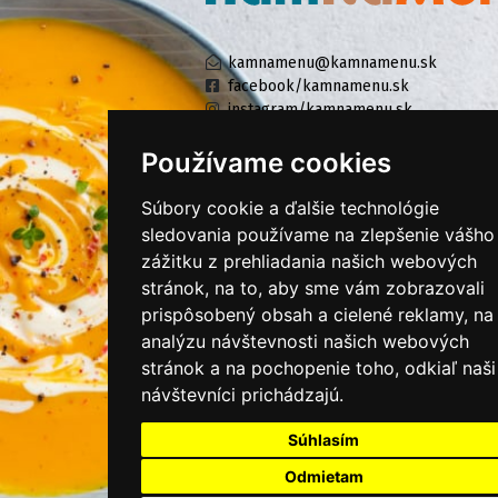
kamnamenu@kamnamenu.sk
facebook/kamnamenu.sk
instagram/kamnamenu.sk
Používame cookies
KONTAKTUJTE NÁS
Súbory cookie a ďalšie technológie
sledovania používame na zlepšenie vášho
zážitku z prehliadania našich webových
PRIHLÁSIŤ SA DO ZÁKAZNÍCKEJ ZÓNY
stránok, na to, aby sme vám zobrazovali
prispôsobený obsah a cielené reklamy, na
Všeobecné obchodné podmienky
analýzu návštevnosti našich webových
Ochrana osobných údajov
stránok a na pochopenie toho, odkiaľ naši
Cookies
návštevníci prichádzajú.
Moje KamNaMenu
Súhlasím
Pridať reštauráciu
Odmietam