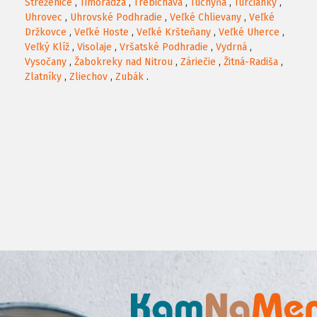
Streženice
,
Timoradza
,
Trebichava
,
Tuchyňa
,
Turčianky
,
Uhrovec
,
Uhrovské Podhradie
,
Veľké Chlievany
,
Veľké
Držkovce
,
Veľké Hoste
,
Veľké Kršteňany
,
Veľké Uherce
,
Veľký Klíž
,
Visolaje
,
Vršatské Podhradie
,
Vydrná
,
Vysočany
,
Žabokreky nad Nitrou
,
Záriečie
,
Žitná-Radiša
,
Zlatníky
,
Zliechov
,
Zubák
.