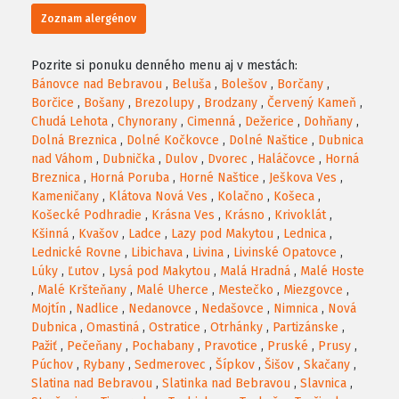
Zoznam alergénov
Pozrite si ponuku denného menu aj v mestách:
Bánovce nad Bebravou
,
Beluša
,
Bolešov
,
Borčany
,
Borčice
,
Bošany
,
Brezolupy
,
Brodzany
,
Červený Kameň
,
Chudá Lehota
,
Chynorany
,
Cimenná
,
Dežerice
,
Dohňany
,
Dolná Breznica
,
Dolné Kočkovce
,
Dolné Naštice
,
Dubnica
nad Váhom
,
Dubnička
,
Dulov
,
Dvorec
,
Haláčovce
,
Horná
Breznica
,
Horná Poruba
,
Horné Naštice
,
Ješkova Ves
,
Kameničany
,
Klátova Nová Ves
,
Kolačno
,
Košeca
,
Košecké Podhradie
,
Krásna Ves
,
Krásno
,
Krivoklát
,
Kšinná
,
Kvašov
,
Ladce
,
Lazy pod Makytou
,
Lednica
,
Lednické Rovne
,
Libichava
,
Livina
,
Livinské Opatovce
,
Lúky
,
Ľutov
,
Lysá pod Makytou
,
Malá Hradná
,
Malé Hoste
,
Malé Kršteňany
,
Malé Uherce
,
Mestečko
,
Miezgovce
,
Mojtín
,
Nadlice
,
Nedanovce
,
Nedašovce
,
Nimnica
,
Nová
Dubnica
,
Omastiná
,
Ostratice
,
Otrhánky
,
Partizánske
,
Pažiť
,
Pečeňany
,
Pochabany
,
Pravotice
,
Pruské
,
Prusy
,
Púchov
,
Rybany
,
Sedmerovec
,
Šípkov
,
Šišov
,
Skačany
,
Slatina nad Bebravou
,
Slatinka nad Bebravou
,
Slavnica
,