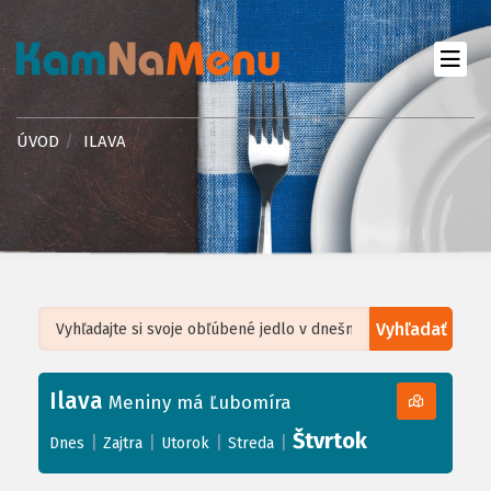
ÚVOD
ILAVA
Vyhľadať
Leaflet
| ©
OpenStreetMap
, Tiles courtesy of
Humanitarian OpenStreetMap
Team
Ilava
+
Meniny má Ľubomíra
−
Štvrtok
|
|
|
|
Dnes
Zajtra
Utorok
Streda