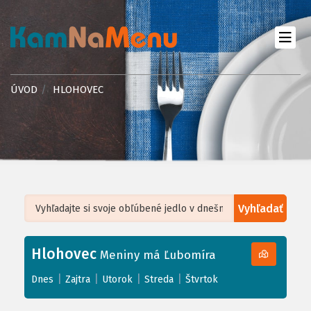
ÚVOD
HLOHOVEC
Vyhľadať
Leaflet
| ©
OpenStreetMap
, Tiles courtesy of
Humanitarian OpenStreetMap
Team
Hlohovec
+
Meniny má Ľubomíra
−
|
|
|
|
Dnes
Zajtra
Utorok
Streda
Štvrtok