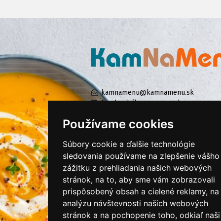
kamnamenu@kamnamenu.sk
facebook/kamnamenu.sk
instagram/kamnamenu.sk
Používame cookies
Súbory cookie a ďalšie technológie
KONTAKTUJTE NÁS
sledovania používame na zlepšenie vášho
zážitku z prehliadania našich webových
stránok, na to, aby sme vám zobrazovali
PRIHLÁSIŤ SA DO ZÁKAZNÍCKEJ ZÓNY
prispôsobený obsah a cielené reklamy, na
analýzu návštevnosti našich webových
Všeobecné obchodné podmienky
stránok a na pochopenie toho, odkiaľ naši