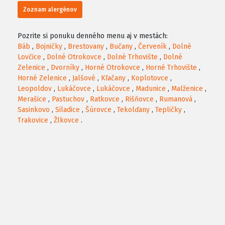
Zoznam alergénov
Pozrite si ponuku denného menu aj v mestách:
Báb
,
Bojničky
,
Brestovany
,
Bučany
,
Červeník
,
Dolné
Lovčice
,
Dolné Otrokovce
,
Dolné Trhovište
,
Dolné
Zelenice
,
Dvorníky
,
Horné Otrokovce
,
Horné Trhovište
,
Horné Zelenice
,
Jalšové
,
Kľačany
,
Koplotovce
,
Leopoldov
,
Lukáčovce
,
Lukáčovce
,
Madunice
,
Malženice
,
Merašice
,
Pastuchov
,
Ratkovce
,
Rišňovce
,
Rumanová
,
Sasinkovo
,
Siladice
,
Šúrovce
,
Tekolďany
,
Tepličky
,
Trakovice
,
Žlkovce
.