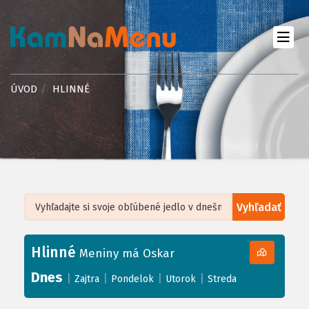
ÚVOD
HLINNÉ
Vyhľadať
Leaflet
| ©
OpenStreetMap
, Tiles courtesy of
Humanitarian OpenStreetMap
Team
Hlinné
+
Meniny má Oskar
−
Dnes
|
|
|
|
Zajtra
Pondelok
Utorok
Streda