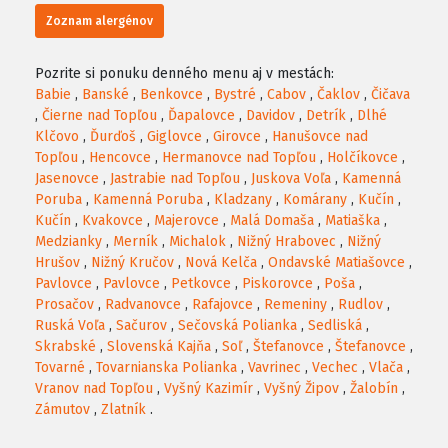
Zoznam alergénov
Pozrite si ponuku denného menu aj v mestách:
Babie
,
Banské
,
Benkovce
,
Bystré
,
Cabov
,
Čaklov
,
Čičava
,
Čierne nad Topľou
,
Ďapalovce
,
Davidov
,
Detrík
,
Dlhé
Klčovo
,
Ďurďoš
,
Giglovce
,
Girovce
,
Hanušovce nad
Topľou
,
Hencovce
,
Hermanovce nad Topľou
,
Holčíkovce
,
Jasenovce
,
Jastrabie nad Topľou
,
Juskova Voľa
,
Kamenná
Poruba
,
Kamenná Poruba
,
Kladzany
,
Komárany
,
Kučín
,
Kučín
,
Kvakovce
,
Majerovce
,
Malá Domaša
,
Matiaška
,
Medzianky
,
Merník
,
Michalok
,
Nižný Hrabovec
,
Nižný
Hrušov
,
Nižný Kručov
,
Nová Kelča
,
Ondavské Matiašovce
,
Pavlovce
,
Pavlovce
,
Petkovce
,
Piskorovce
,
Poša
,
Prosačov
,
Radvanovce
,
Rafajovce
,
Remeniny
,
Rudlov
,
Ruská Voľa
,
Sačurov
,
Sečovská Polianka
,
Sedliská
,
Skrabské
,
Slovenská Kajňa
,
Soľ
,
Štefanovce
,
Štefanovce
,
Tovarné
,
Tovarnianska Polianka
,
Vavrinec
,
Vechec
,
Vlača
,
Vranov nad Topľou
,
Vyšný Kazimír
,
Vyšný Žipov
,
Žalobín
,
Zámutov
,
Zlatník
.