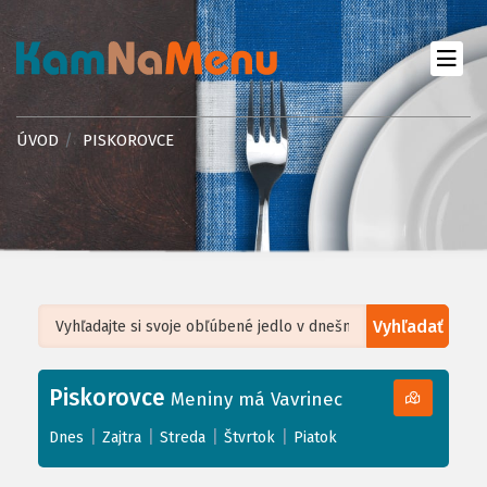
ÚVOD
PISKOROVCE
Vyhľadať
Leaflet
| ©
OpenStreetMap
, Tiles courtesy of
Humanitarian OpenStreetMap
Team
Piskorovce
+
Meniny má Vavrinec
−
|
|
|
|
Dnes
Zajtra
Streda
Štvrtok
Piatok