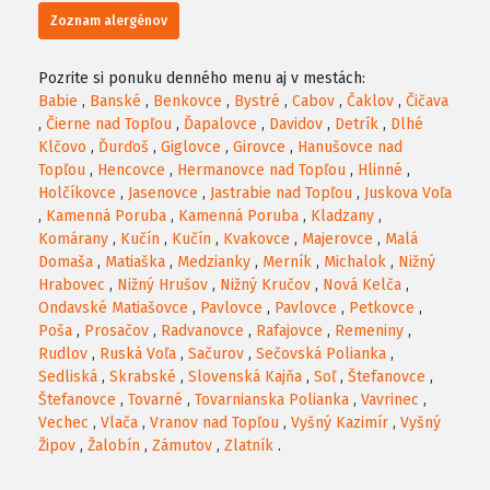
Zoznam alergénov
Pozrite si ponuku denného menu aj v mestách:
Babie
,
Banské
,
Benkovce
,
Bystré
,
Cabov
,
Čaklov
,
Čičava
,
Čierne nad Topľou
,
Ďapalovce
,
Davidov
,
Detrík
,
Dlhé
Klčovo
,
Ďurďoš
,
Giglovce
,
Girovce
,
Hanušovce nad
Topľou
,
Hencovce
,
Hermanovce nad Topľou
,
Hlinné
,
Holčíkovce
,
Jasenovce
,
Jastrabie nad Topľou
,
Juskova Voľa
,
Kamenná Poruba
,
Kamenná Poruba
,
Kladzany
,
Komárany
,
Kučín
,
Kučín
,
Kvakovce
,
Majerovce
,
Malá
Domaša
,
Matiaška
,
Medzianky
,
Merník
,
Michalok
,
Nižný
Hrabovec
,
Nižný Hrušov
,
Nižný Kručov
,
Nová Kelča
,
Ondavské Matiašovce
,
Pavlovce
,
Pavlovce
,
Petkovce
,
Poša
,
Prosačov
,
Radvanovce
,
Rafajovce
,
Remeniny
,
Rudlov
,
Ruská Voľa
,
Sačurov
,
Sečovská Polianka
,
Sedliská
,
Skrabské
,
Slovenská Kajňa
,
Soľ
,
Štefanovce
,
Štefanovce
,
Tovarné
,
Tovarnianska Polianka
,
Vavrinec
,
Vechec
,
Vlača
,
Vranov nad Topľou
,
Vyšný Kazimír
,
Vyšný
Žipov
,
Žalobín
,
Zámutov
,
Zlatník
.