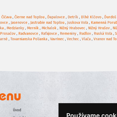
,
Čičava
,
Čierne nad Topľou
,
Ďapalovce
,
Detrík
,
Dlhé Klčovo
,
Ďurďoš
kovce
,
Jasenovce
,
Jastrabie nad Topľou
,
Juskova Voľa
,
Kamenná Poru
ška
,
Medzianky
,
Merník
,
Michalok
,
Nižný Hrabovec
,
Nižný Hrušov
,
Ni
Prosačov
,
Radvanovce
,
Rafajovce
,
Remeniny
,
Rudlov
,
Ruská Voľa
,
S
varné
,
Tovarnianska Polianka
,
Vavrinec
,
Vechec
,
Vlača
,
Vranov nad T
Úvod
Všeobecné obchodné podmienk
Používame cook