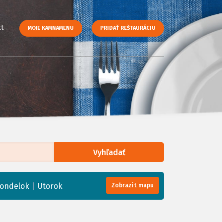
t
MOJE KAMNAMENU
PRIDAŤ REŠTAURÁCIU
Vyhľadať
enStreetMap
, Tiles courtesy of
Humanitarian OpenStreetMap Team
|
ondelok
Utorok
Zobrazit mapu