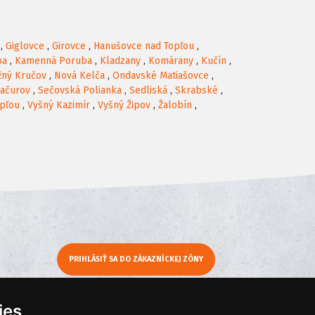
,
Giglovce
,
Girovce
,
Hanušovce nad Topľou
,
ba
,
Kamenná Poruba
,
Kladzany
,
Komárany
,
Kučín
,
žný Kručov
,
Nová Kelča
,
Ondavské Matiašovce
,
ačurov
,
Sečovská Polianka
,
Sedliská
,
Skrabské
,
opľou
,
Vyšný Kazimír
,
Vyšný Žipov
,
Žalobín
,
PRIHLÁSIŤ SA DO ZÁKAZNÍCKEJ ZÓNY
y
Moje KamNaMenu
ies