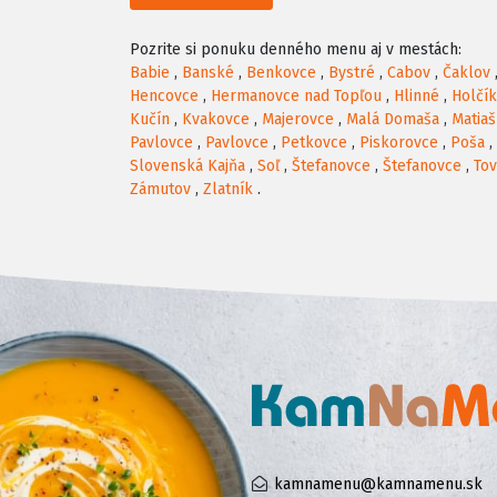
Pozrite si ponuku denného menu aj v mestách:
Babie
,
Banské
,
Benkovce
,
Bystré
,
Cabov
,
Čaklov
Hencovce
,
Hermanovce nad Topľou
,
Hlinné
,
Holčí
Kučín
,
Kvakovce
,
Majerovce
,
Malá Domaša
,
Matia
Pavlovce
,
Pavlovce
,
Petkovce
,
Piskorovce
,
Poša
,
Slovenská Kajňa
,
Soľ
,
Štefanovce
,
Štefanovce
,
To
Zámutov
,
Zlatník
.
kamnamenu@kamnamenu.sk