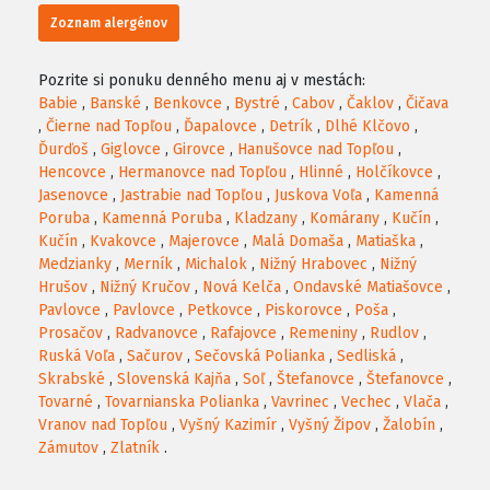
Zoznam alergénov
Pozrite si ponuku denného menu aj v mestách:
Babie
,
Banské
,
Benkovce
,
Bystré
,
Cabov
,
Čaklov
,
Čičava
,
Čierne nad Topľou
,
Ďapalovce
,
Detrík
,
Dlhé Klčovo
,
Ďurďoš
,
Giglovce
,
Girovce
,
Hanušovce nad Topľou
,
Hencovce
,
Hermanovce nad Topľou
,
Hlinné
,
Holčíkovce
,
Jasenovce
,
Jastrabie nad Topľou
,
Juskova Voľa
,
Kamenná
Poruba
,
Kamenná Poruba
,
Kladzany
,
Komárany
,
Kučín
,
Kučín
,
Kvakovce
,
Majerovce
,
Malá Domaša
,
Matiaška
,
Medzianky
,
Merník
,
Michalok
,
Nižný Hrabovec
,
Nižný
Hrušov
,
Nižný Kručov
,
Nová Kelča
,
Ondavské Matiašovce
,
Pavlovce
,
Pavlovce
,
Petkovce
,
Piskorovce
,
Poša
,
Prosačov
,
Radvanovce
,
Rafajovce
,
Remeniny
,
Rudlov
,
Ruská Voľa
,
Sačurov
,
Sečovská Polianka
,
Sedliská
,
Skrabské
,
Slovenská Kajňa
,
Soľ
,
Štefanovce
,
Štefanovce
,
Tovarné
,
Tovarnianska Polianka
,
Vavrinec
,
Vechec
,
Vlača
,
Vranov nad Topľou
,
Vyšný Kazimír
,
Vyšný Žipov
,
Žalobín
,
Zámutov
,
Zlatník
.