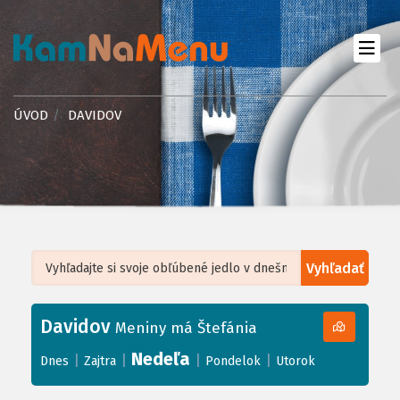
ÚVOD
DAVIDOV
Vyhľadať
Leaflet
| ©
OpenStreetMap
, Tiles courtesy of
Humanitarian OpenStreetMap
Team
Davidov
+
Meniny má Štefánia
−
Nedeľa
|
|
|
|
Dnes
Zajtra
Pondelok
Utorok