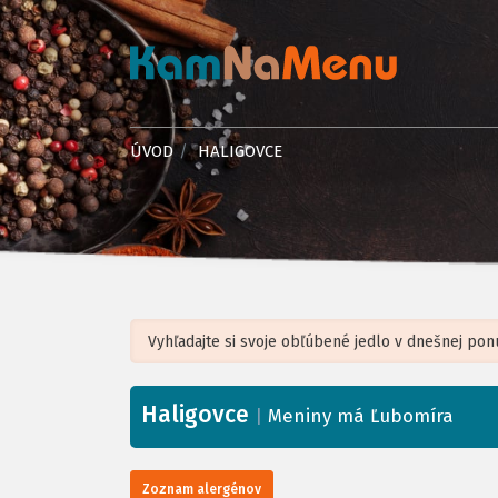
ÚVOD
HALIGOVCE
Haligovce
+
|
Meniny má Ľubomíra
−
Zoznam alergénov