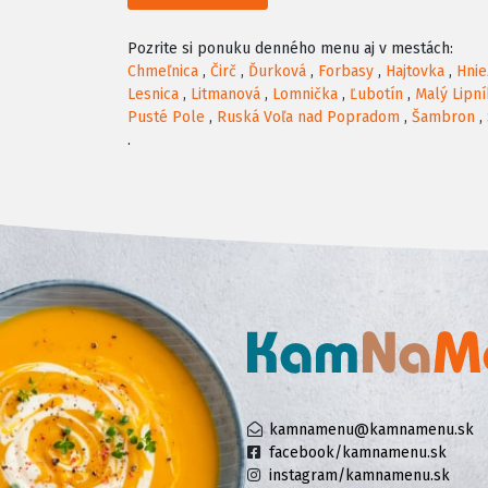
Pozrite si ponuku denného menu aj v mestách:
Chmeľnica
,
Čirč
,
Ďurková
,
Forbasy
,
Hajtovka
,
Hni
Lesnica
,
Litmanová
,
Lomnička
,
Ľubotín
,
Malý Lipní
Pusté Pole
,
Ruská Voľa nad Popradom
,
Šambron
,
.
kamnamenu@kamnamenu.sk
facebook/kamnamenu.sk
instagram/kamnamenu.sk