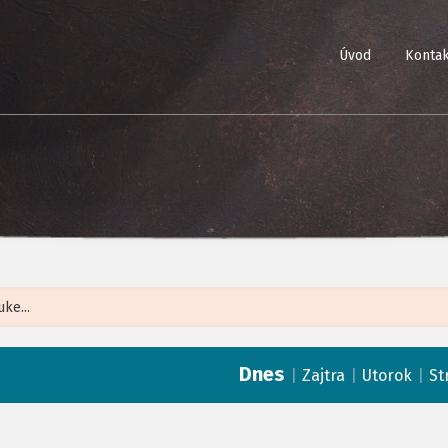
Úvod
Kontak
Leaflet
| ©
Op
Dnes
|
|
|
Zajtra
Utorok
St