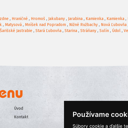
ezdne
,
Hraničné
,
Hromoš
,
Jakubany
,
Jarabina
,
Kamienka
,
Kamienka
,
k
,
Matysová
,
Mníšek nad Popradom
,
Nižné Ružbachy
,
Nová Ľubovňa
Šarišské Jastrabie
,
Stará Ľubovňa
,
Starina
,
Stráňany
,
Sulín
,
Údol
,
Ve
Úvod
Všeobecné obchodné podmienk
Používame cook
Kontakt
Ochrana osobných údajov
Súbory cookie a ďalšie t
Cookies