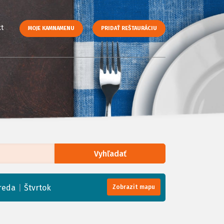
t
MOJE KAMNAMENU
PRIDAŤ REŠTAURÁCIU
Vyhľadať
enStreetMap
, Tiles courtesy of
Humanitarian OpenStreetMap Team
|
reda
Štvrtok
Zobrazit mapu