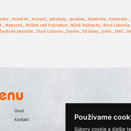
ezdne
,
Hraničné
,
Hromoš
,
Jakubany
,
Jarabina
,
Kamienka
,
Kamienka
,
k
,
Matysová
,
Mníšek nad Popradom
,
Nižné Ružbachy
,
Nová Ľubovňa
Šarišské Jastrabie
,
Stará Ľubovňa
,
Starina
,
Stráňany
,
Sulín
,
Údol
,
Ve
Úvod
Všeobecné obchodné podmienk
Používame cook
Kontakt
Ochrana osobných údajov
Súbory cookie a ďalšie t
Cookies