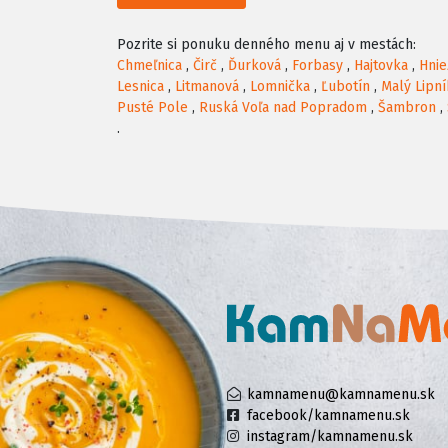
Pozrite si ponuku denného menu aj v mestách:
Chmeľnica
,
Čirč
,
Ďurková
,
Forbasy
,
Hajtovka
,
Hni
Lesnica
,
Litmanová
,
Lomnička
,
Ľubotín
,
Malý Lipní
Pusté Pole
,
Ruská Voľa nad Popradom
,
Šambron
,
.
kamnamenu@kamnamenu.sk
facebook/kamnamenu.sk
instagram/kamnamenu.sk