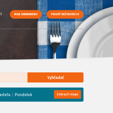
t
MOJE KAMNAMENU
PRIDAŤ REŠTAURÁCIU
Vyhľadať
enStreetMap
, Tiles courtesy of
Humanitarian OpenStreetMap Team
|
edeľa
Pondelok
Zobrazit mapu