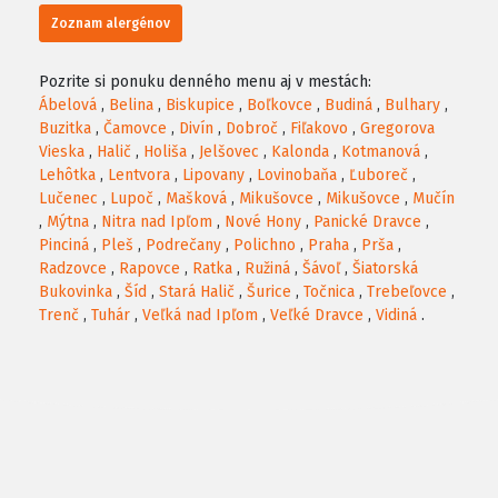
Zoznam alergénov
Pozrite si ponuku denného menu aj v mestách:
Ábelová
,
Belina
,
Biskupice
,
Boľkovce
,
Budiná
,
Bulhary
,
Buzitka
,
Čamovce
,
Divín
,
Dobroč
,
Fiľakovo
,
Gregorova
Vieska
,
Halič
,
Holiša
,
Jelšovec
,
Kalonda
,
Kotmanová
,
Lehôtka
,
Lentvora
,
Lipovany
,
Lovinobaňa
,
Ľuboreč
,
Lučenec
,
Lupoč
,
Mašková
,
Mikušovce
,
Mikušovce
,
Mučín
,
Mýtna
,
Nitra nad Ipľom
,
Nové Hony
,
Panické Dravce
,
Pinciná
,
Pleš
,
Podrečany
,
Polichno
,
Praha
,
Prša
,
Radzovce
,
Rapovce
,
Ratka
,
Ružiná
,
Šávoľ
,
Šiatorská
Bukovinka
,
Šíd
,
Stará Halič
,
Šurice
,
Točnica
,
Trebeľovce
,
Trenč
,
Tuhár
,
Veľká nad Ipľom
,
Veľké Dravce
,
Vidiná
.