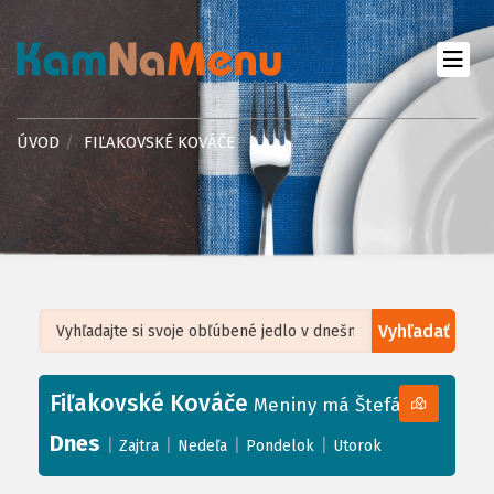
ÚVOD
FIĽAKOVSKÉ KOVÁČE
Vyhľadať
Leaflet
| ©
OpenStreetMap
, Tiles courtesy of
Humanitarian OpenStreetMap
Team
Fiľakovské Kováče
+
Meniny má Štefánia
−
Dnes
|
|
|
|
Zajtra
Nedeľa
Pondelok
Utorok