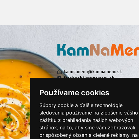
kamnamenu@kamnamenu.sk
facebook/kamnamenu.sk
instagram/kamnamenu.sk
Používame cookies
Súbory cookie a ďalšie technológie
KONTAKTUJTE NÁS
sledovania používame na zlepšenie vášho
zážitku z prehliadania našich webových
stránok, na to, aby sme vám zobrazovali
PRIHLÁSIŤ SA DO ZÁKAZNÍCKEJ ZÓNY
prispôsobený obsah a cielené reklamy, na