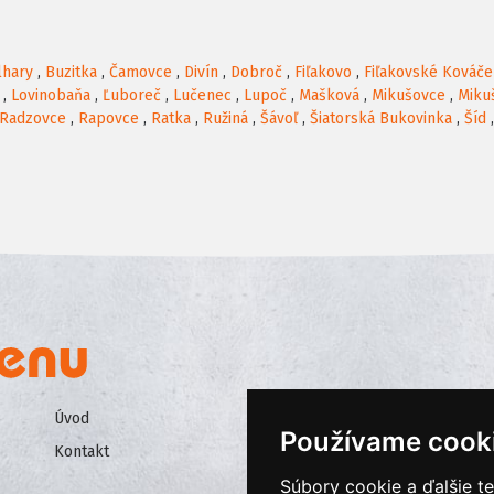
lhary
,
Buzitka
,
Čamovce
,
Divín
,
Dobroč
,
Fiľakovo
,
Fiľakovské Kováče
,
Lovinobaňa
,
Ľuboreč
,
Lučenec
,
Lupoč
,
Mašková
,
Mikušovce
,
Miku
Radzovce
,
Rapovce
,
Ratka
,
Ružiná
,
Šávoľ
,
Šiatorská Bukovinka
,
Šíd
Úvod
Všeobecné obchodné podmienk
Používame cook
Kontakt
Ochrana osobných údajov
Súbory cookie a ďalšie t
Cookies