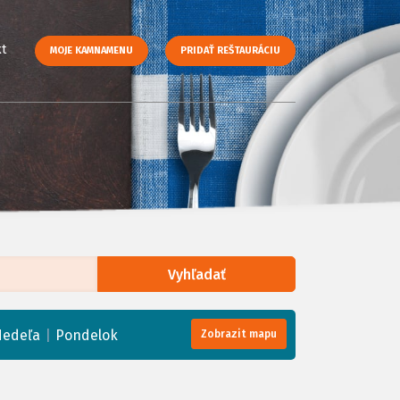
t
MOJE KAMNAMENU
PRIDAŤ REŠTAURÁCIU
Vyhľadať
enStreetMap
, Tiles courtesy of
Humanitarian OpenStreetMap Team
|
edeľa
Pondelok
Zobrazit mapu