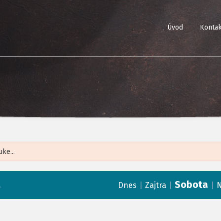
Úvod
Kontak
Leaflet
| ©
Op
Sobota
a
|
|
|
Dnes
Zajtra
N