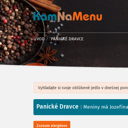
ÚVOD
PANICKÉ DRAVCE
Panické Dravce
+
|
Meniny má Jozefín
−
Zoznam alergénov