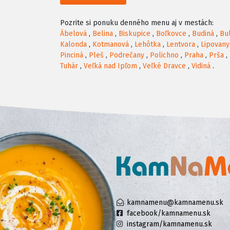
Pozrite si ponuku denného menu aj v mestách:
Ábelová
,
Belina
,
Biskupice
,
Boľkovce
,
Budiná
,
Bu
Kalonda
,
Kotmanová
,
Lehôtka
,
Lentvora
,
Lipovany
Pinciná
,
Pleš
,
Podrečany
,
Polichno
,
Praha
,
Prša
,
Tuhár
,
Veľká nad Ipľom
,
Veľké Dravce
,
Vidiná
.
kamnamenu@kamnamenu.sk
facebook/kamnamenu.sk
instagram/kamnamenu.sk