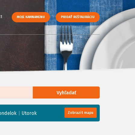
t
MOJE KAMNAMENU
PRIDAŤ REŠTAURÁCIU
Vyhľadať
enStreetMap
, Tiles courtesy of
Humanitarian OpenStreetMap Team
|
ondelok
Utorok
Zobrazit mapu