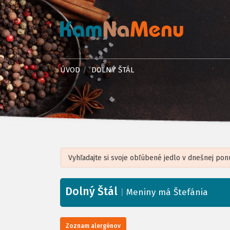
ÚVOD
DOLNÝ ŠTÁL
Dolný Štál
+
|
Meniny má Štefánia
−
Zoznam alergénov