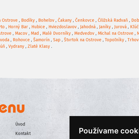
a Ostrove
,
Bodíky
,
Boheľov
,
Čakany
,
Čenkovce
,
Čiližská Radvaň
,
Dob
ýto
,
Horný Bar
,
Hubice
,
Hviezdoslavov
,
Jahodná
,
Janíky
,
Jurová
,
Kľúč
strove
,
Macov
,
Mad
,
Malé Dvorníky
,
Medveďov
,
Michal na Ostrove
,
voda
,
Rohovce
,
Šamorín
,
Sap
,
Štvrtok na Ostrove
,
Topoľníky
,
Trhov
kúň
,
Vydrany
,
Zlaté Klasy
.
Úvod
Všeobecné obchodné podmienk
Používame cook
Kontakt
Ochrana osobných údajov