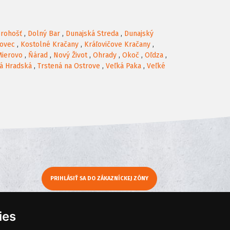
rohošť
,
Dolný Bar
,
Dunajská Streda
,
Dunajský
ovec
,
Kostolné Kračany
,
Kráľovičove Kračany
,
Mierovo
,
Ňárad
,
Nový Život
,
Ohrady
,
Okoč
,
Oľdza
,
á Hradská
,
Trstená na Ostrove
,
Veľká Paka
,
Veľké
PRIHLÁSIŤ SA DO ZÁKAZNÍCKEJ ZÓNY
y
Moje KamNaMenu
ies
Pridať reštauráciu