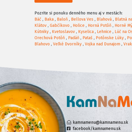
Pozrite si ponuku denného menu aj v mestách:
Báč
,
Baka
,
Baloň
,
Bellova Ves
,
Blahová
,
Blatná n
Klátov
,
Gabčíkovo
,
Holice
,
Horná Potôň
,
Horné M
Kútniky
,
Kvetoslavov
,
Kyselica
,
Lehnice
,
Lúč na O
Orechová Potôň
,
Padáň
,
Pataš
,
Potônske Lúky
,
Po
Blahovo
,
Veľké Dvorníky
,
Vojka nad Dunajom
,
Vra
kamnamenu@kamnamenu.sk
facebook/kamnamenu.sk