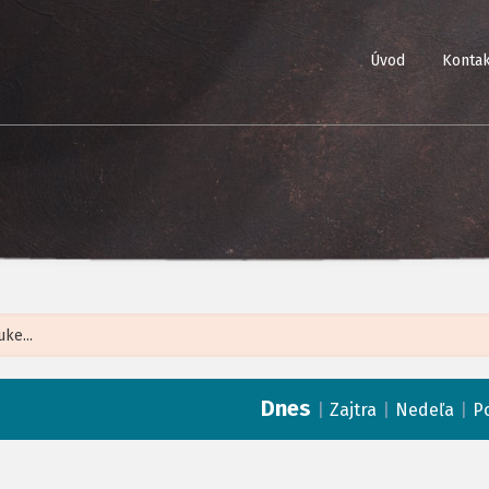
Úvod
Kontak
Leaflet
| ©
Op
Dnes
|
|
|
Zajtra
Nedeľa
P