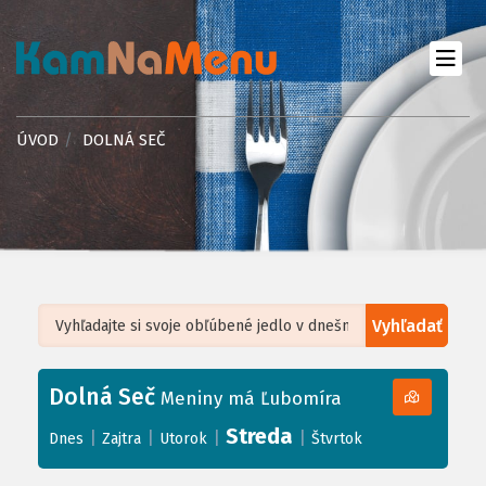
ÚVOD
DOLNÁ SEČ
Vyhľadať
Leaflet
| ©
OpenStreetMap
, Tiles courtesy of
Humanitarian OpenStreetMap
Team
Dolná Seč
+
Meniny má Ľubomíra
−
Streda
|
|
|
|
Dnes
Zajtra
Utorok
Štvrtok