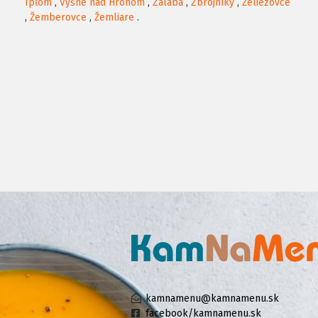
Ipľom
,
Vyšné nad Hronom
,
Zalaba
,
Zbrojníky
,
Želiezovce
,
Žemberovce
,
Žemliare
.
kamnamenu@kamnamenu.sk
facebook/kamnamenu.sk