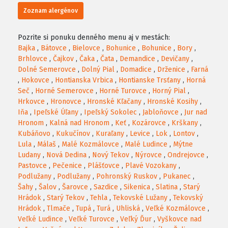
Zoznam alergénov
Pozrite si ponuku denného menu aj v mestách:
Bajka
,
Bátovce
,
Bielovce
,
Bohunice
,
Bohunice
,
Bory
,
Brhlovce
,
Čajkov
,
Čaka
,
Čata
,
Demandice
,
Devičany
,
Dolné Semerovce
,
Dolný Pial
,
Domadice
,
Drženice
,
Farná
,
Hokovce
,
Hontianska Vrbica
,
Hontianske Trsťany
,
Horná
Seč
,
Horné Semerovce
,
Horné Turovce
,
Horný Pial
,
Hrkovce
,
Hronovce
,
Hronské Kľačany
,
Hronské Kosihy
,
Iňa
,
Ipeľské Úľany
,
Ipeľský Sokolec
,
Jabloňovce
,
Jur nad
Hronom
,
Kalná nad Hronom
,
Keť
,
Kozárovce
,
Krškany
,
Kubáňovo
,
Kukučínov
,
Kuraľany
,
Levice
,
Lok
,
Lontov
,
Lula
,
Málaš
,
Malé Kozmálovce
,
Malé Ludince
,
Mýtne
Ludany
,
Nová Dedina
,
Nový Tekov
,
Nýrovce
,
Ondrejovce
,
Pastovce
,
Pečenice
,
Plášťovce
,
Plavé Vozokany
,
Podlužany
,
Podlužany
,
Pohronský Ruskov
,
Pukanec
,
Šahy
,
Šalov
,
Šarovce
,
Sazdice
,
Sikenica
,
Slatina
,
Starý
Hrádok
,
Starý Tekov
,
Tehla
,
Tekovské Lužany
,
Tekovský
Hrádok
,
Tlmače
,
Tupá
,
Turá
,
Uhliská
,
Veľké Kozmálovce
,
Veľké Ludince
,
Veľké Turovce
,
Veľký Ďur
,
Vyškovce nad