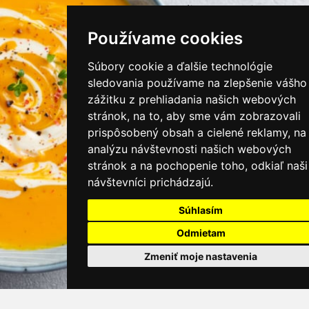
instagram/kamnamenu.sk
Používame cookies
KONTAKTUJTE NÁS
Súbory cookie a ďalšie technológie
sledovania používame na zlepšenie vášho
zážitku z prehliadania našich webových
PRIHLÁSIŤ SA DO ZÁKAZNÍCKEJ ZÓNY
stránok, na to, aby sme vám zobrazovali
prispôsobený obsah a cielené reklamy, na
Všeobecné obchodné podmienky
analýzu návštevnosti našich webových
stránok a na pochopenie toho, odkiaľ naši
Ochrana osobných údajov
návštevníci prichádzajú.
Cookies
Súhlasím
Moje KamNaMenu
Odmietam
Pridať reštauráciu
Cenník balíkov
Zmeniť moje nastavenia