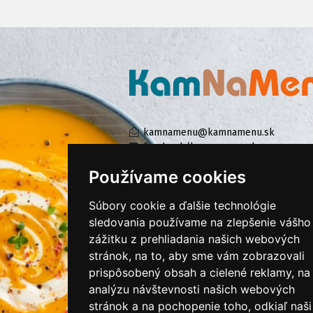
kamnamenu@kamnamenu.sk
facebook/kamnamenu.sk
instagram/kamnamenu.sk
Používame cookies
Súbory cookie a ďalšie technológie
KONTAKTUJTE NÁS
sledovania používame na zlepšenie vášho
zážitku z prehliadania našich webových
stránok, na to, aby sme vám zobrazovali
PRIHLÁSIŤ SA DO ZÁKAZNÍCKEJ ZÓNY
prispôsobený obsah a cielené reklamy, na
analýzu návštevnosti našich webových
Všeobecné obchodné podmienky
stránok a na pochopenie toho, odkiaľ naši