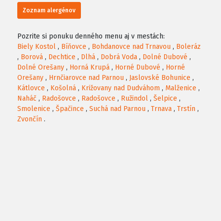
Zoznam alergénov
Pozrite si ponuku denného menu aj v mestách:
Biely Kostol
,
Bíňovce
,
Bohdanovce nad Trnavou
,
Boleráz
,
Borová
,
Dechtice
,
Dlhá
,
Dobrá Voda
,
Dolné Dubové
,
Dolné Orešany
,
Horná Krupá
,
Horné Dubové
,
Horné
Orešany
,
Hrnčiarovce nad Parnou
,
Jaslovské Bohunice
,
Kátlovce
,
Košolná
,
Križovany nad Dudváhom
,
Malženice
,
Naháč
,
Radošovce
,
Radošovce
,
Ružindol
,
Šelpice
,
Smolenice
,
Špačince
,
Suchá nad Parnou
,
Trnava
,
Trstín
,
Zvončín
.