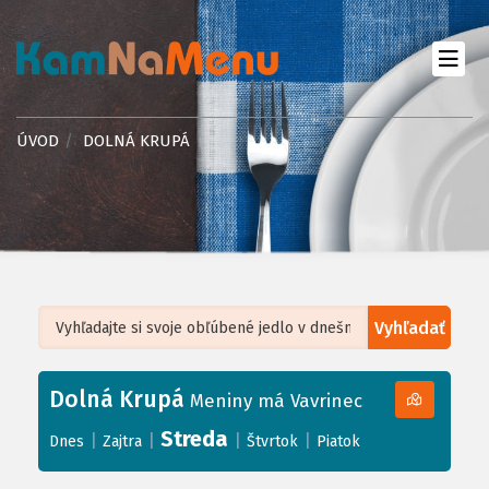
ÚVOD
DOLNÁ KRUPÁ
Vyhľadať
Leaflet
| ©
OpenStreetMap
, Tiles courtesy of
Humanitarian OpenStreetMap
Team
Dolná Krupá
+
Meniny má Vavrinec
−
Streda
|
|
|
|
Dnes
Zajtra
Štvrtok
Piatok