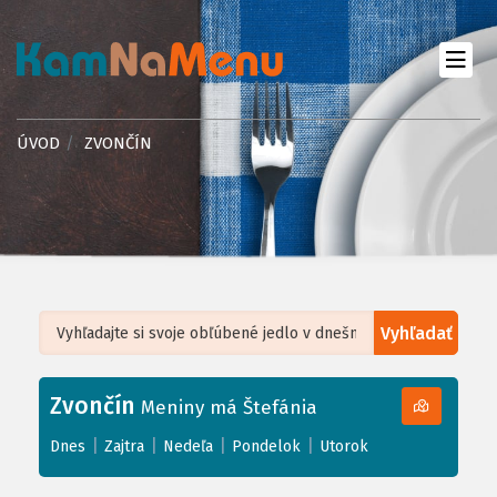
ÚVOD
ZVONČÍN
Vyhľadať
Leaflet
| ©
OpenStreetMap
, Tiles courtesy of
Humanitarian OpenStreetMap
Team
Zvončín
+
Meniny má Štefánia
−
|
|
|
|
Dnes
Zajtra
Nedeľa
Pondelok
Utorok