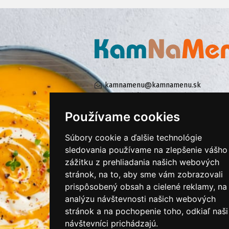
kamnamenu@kamnamenu.sk
facebook/kamnamenu.sk
instagram/kamnamenu.sk
Používame cookies
Súbory cookie a ďalšie technológie
KONTAKTUJTE NÁS
sledovania používame na zlepšenie vášho
zážitku z prehliadania našich webových
stránok, na to, aby sme vám zobrazovali
PRIHLÁSIŤ SA DO ZÁKAZNÍCKEJ ZÓNY
prispôsobený obsah a cielené reklamy, na
analýzu návštevnosti našich webových
Všeobecné obchodné podmienky
stránok a na pochopenie toho, odkiaľ naši
Ochrana osobných údajov
návštevníci prichádzajú.