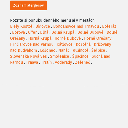
Zoznam alergénov
Pozrite si ponuku denného menu aj v mestách:
Biely Kostol
,
Bíňovce
,
Bohdanovce nad Trnavou
,
Boleráz
,
Borová
,
Cífer
,
Dlhá
,
Dolná Krupá
,
Dolné Dubové
,
Dolné
Orešany
,
Horná Krupá
,
Horné Dubové
,
Horné Orešany
,
Hrnčiarovce nad Parnou
,
Kátlovce
,
Košolná
,
Križovany
nad Dudváhom
,
Lošonec
,
Naháč
,
Ružindol
,
Šelpice
,
Slovenská Nová Ves
,
Smolenice
,
Špačince
,
Suchá nad
Parnou
,
Trnava
,
Trstín
,
Voderady
,
Zeleneč
.