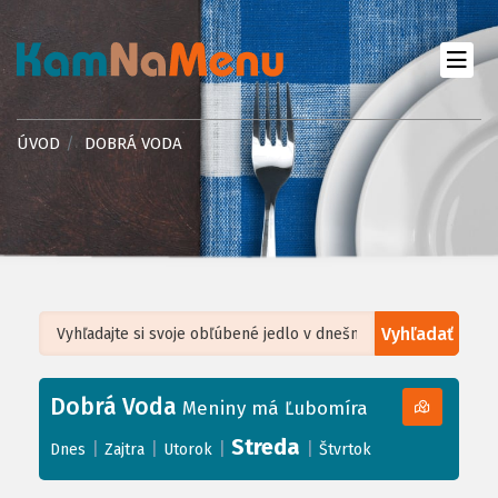
ÚVOD
DOBRÁ VODA
Vyhľadať
Leaflet
| ©
OpenStreetMap
, Tiles courtesy of
Humanitarian OpenStreetMap
Team
Dobrá Voda
+
Meniny má Ľubomíra
−
Streda
|
|
|
|
Dnes
Zajtra
Utorok
Štvrtok