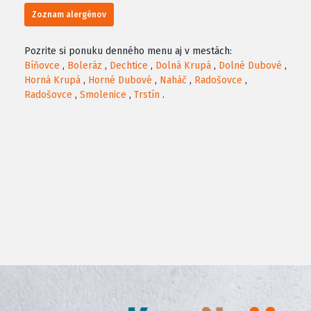
Zoznam alergénov
Pozrite si ponuku denného menu aj v mestách:
Bíňovce
,
Boleráz
,
Dechtice
,
Dolná Krupá
,
Dolné Dubové
,
Horná Krupá
,
Horné Dubové
,
Naháč
,
Radošovce
,
Radošovce
,
Smolenice
,
Trstín
.