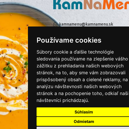
kamnamenu@kamnamenu.sk
facebook/kamnamenu.sk
instagram/kamnamenu.sk
Používame cookies
Súbory cookie a ďalšie technológie
sledovania používame na zlepšenie vášho
KONTAKTUJTE NÁS
zážitku z prehliadania našich webových
stránok, na to, aby sme vám zobrazovali
PRIHLÁSIŤ SA DO ZÁKAZNÍCKEJ ZÓNY
prispôsobený obsah a cielené reklamy, na
analýzu návštevnosti našich webových
Všeobecné obchodné podmienky
stránok a na pochopenie toho, odkiaľ naši
návštevníci prichádzajú.
Ochrana osobných údajov
Cookies
Súhlasím
Moje KamNaMenu
Odmietam