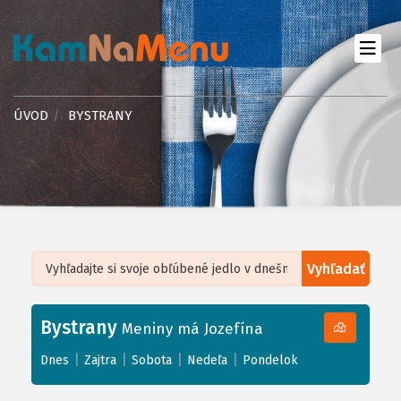
ÚVOD
BYSTRANY
Vyhľadať
Leaflet
| ©
OpenStreetMap
, Tiles courtesy of
Humanitarian OpenStreetMap
Team
Bystrany
+
Meniny má Jozefína
−
|
|
|
|
Dnes
Zajtra
Sobota
Nedeľa
Pondelok