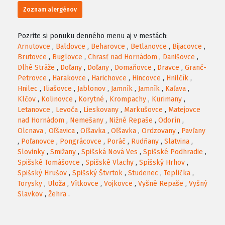
Zoznam alergénov
Pozrite si ponuku denného menu aj v mestách:
Arnutovce
,
Baldovce
,
Beharovce
,
Betlanovce
,
Bijacovce
,
Brutovce
,
Buglovce
,
Chrasť nad Hornádom
,
Danišovce
,
Dlhé Stráže
,
Doľany
,
Doľany
,
Domaňovce
,
Dravce
,
Granč-
Petrovce
,
Harakovce
,
Harichovce
,
Hincovce
,
Hnilčík
,
Hnilec
,
Iliašovce
,
Jablonov
,
Jamník
,
Jamník
,
Kaľava
,
Klčov
,
Kolinovce
,
Korytné
,
Krompachy
,
Kurimany
,
Letanovce
,
Levoča
,
Lieskovany
,
Markušovce
,
Matejovce
nad Hornádom
,
Nemešany
,
Nižné Repaše
,
Odorín
,
Olcnava
,
Oľšavica
,
Oľšavka
,
Oľšavka
,
Ordzovany
,
Pavľany
,
Poľanovce
,
Pongrácovce
,
Poráč
,
Rudňany
,
Slatvina
,
Slovinky
,
Smižany
,
Spišská Nová Ves
,
Spišské Podhradie
,
Spišské Tomášovce
,
Spišské Vlachy
,
Spišský Hrhov
,
Spišský Hrušov
,
Spišský Štvrtok
,
Studenec
,
Teplička
,
Torysky
,
Uloža
,
Vítkovce
,
Vojkovce
,
Vyšné Repaše
,
Vyšný
Slavkov
,
Žehra
.