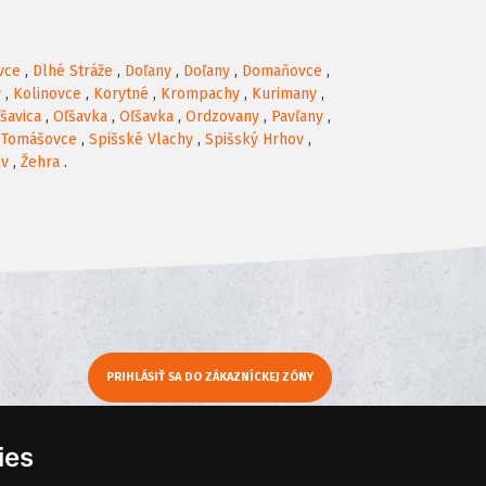
vce
,
Dlhé Stráže
,
Doľany
,
Doľany
,
Domaňovce
,
v
,
Kolinovce
,
Korytné
,
Krompachy
,
Kurimany
,
šavica
,
Oľšavka
,
Oľšavka
,
Ordzovany
,
Pavľany
,
 Tomášovce
,
Spišské Vlachy
,
Spišský Hrhov
,
ov
,
Žehra
.
PRIHLÁSIŤ SA DO ZÁKAZNÍCKEJ ZÓNY
y
Moje KamNaMenu
ies
Pridať reštauráciu