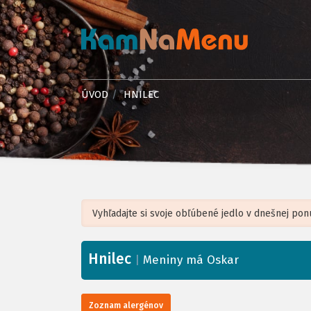
ÚVOD
HNILEC
Hnilec
+
|
Meniny má Oskar
−
Zoznam alergénov