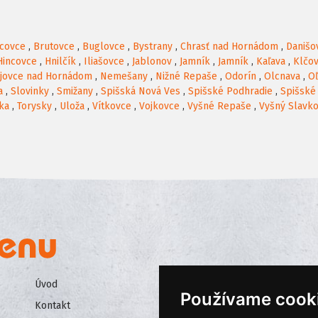
acovce
,
Brutovce
,
Buglovce
,
Bystrany
,
Chrasť nad Hornádom
,
Danišo
Hincovce
,
Hnilčík
,
Iliašovce
,
Jablonov
,
Jamník
,
Jamník
,
Kaľava
,
Klčo
jovce nad Hornádom
,
Nemešany
,
Nižné Repaše
,
Odorín
,
Olcnava
,
Oľ
a
,
Slovinky
,
Smižany
,
Spišská Nová Ves
,
Spišské Podhradie
,
Spišské
ka
,
Torysky
,
Uloža
,
Vítkovce
,
Vojkovce
,
Vyšné Repaše
,
Vyšný Slavk
Úvod
Všeobecné obchodné podmienk
Používame cook
Kontakt
Ochrana osobných údajov