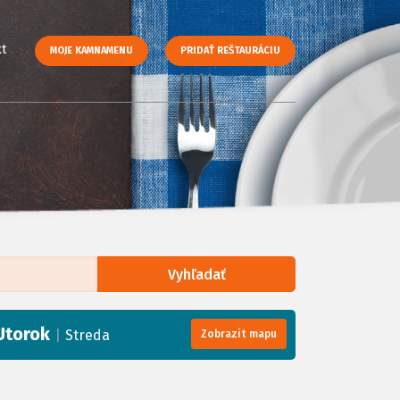
t
MOJE KAMNAMENU
PRIDAŤ REŠTAURÁCIU
Vyhľadať
enStreetMap
, Tiles courtesy of
Humanitarian OpenStreetMap Team
Utorok
|
Streda
Zobrazit mapu