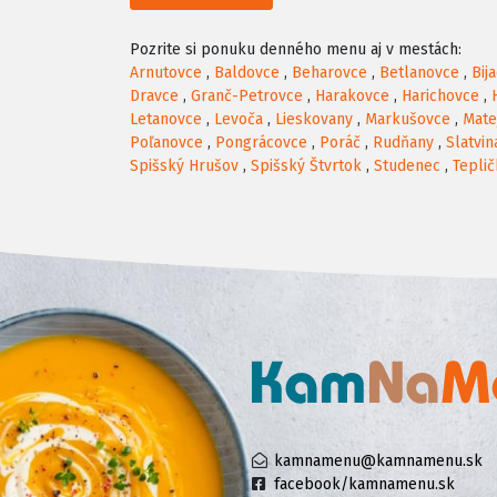
Pozrite si ponuku denného menu aj v mestách:
Arnutovce
,
Baldovce
,
Beharovce
,
Betlanovce
,
Bij
Dravce
,
Granč-Petrovce
,
Harakovce
,
Harichovce
,
Letanovce
,
Levoča
,
Lieskovany
,
Markušovce
,
Mate
Poľanovce
,
Pongrácovce
,
Poráč
,
Rudňany
,
Slatvin
Spišský Hrušov
,
Spišský Štvrtok
,
Studenec
,
Teplič
kamnamenu@kamnamenu.sk
facebook/kamnamenu.sk