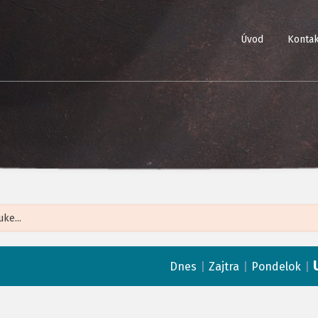
Úvod
Kontak
Leaflet
| ©
Op
|
|
|
Dnes
Zajtra
Pondelok