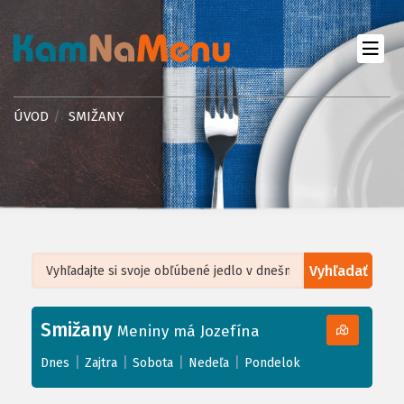
ÚVOD
SMIŽANY
Vyhľadať
Leaflet
| ©
OpenStreetMap
, Tiles courtesy of
Humanitarian OpenStreetMap
Team
Smižany
+
Meniny má Jozefína
−
|
|
|
|
Dnes
Zajtra
Sobota
Nedeľa
Pondelok