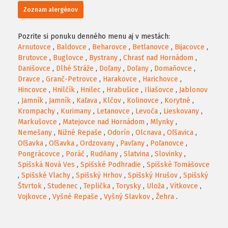
Zoznam alergénov
Pozrite si ponuku denného menu aj v mestách:
Arnutovce
,
Baldovce
,
Beharovce
,
Betlanovce
,
Bijacovce
,
Brutovce
,
Buglovce
,
Bystrany
,
Chrasť nad Hornádom
,
Danišovce
,
Dlhé Stráže
,
Doľany
,
Doľany
,
Domaňovce
,
Dravce
,
Granč-Petrovce
,
Harakovce
,
Harichovce
,
Hincovce
,
Hnilčík
,
Hnilec
,
Hrabušice
,
Iliašovce
,
Jablonov
,
Jamník
,
Jamník
,
Kaľava
,
Klčov
,
Kolinovce
,
Korytné
,
Krompachy
,
Kurimany
,
Letanovce
,
Levoča
,
Lieskovany
,
Markušovce
,
Matejovce nad Hornádom
,
Mlynky
,
Nemešany
,
Nižné Repaše
,
Odorín
,
Olcnava
,
Oľšavica
,
Oľšavka
,
Oľšavka
,
Ordzovany
,
Pavľany
,
Poľanovce
,
Pongrácovce
,
Poráč
,
Rudňany
,
Slatvina
,
Slovinky
,
Spišská Nová Ves
,
Spišské Podhradie
,
Spišské Tomášovce
,
Spišské Vlachy
,
Spišský Hrhov
,
Spišský Hrušov
,
Spišský
Štvrtok
,
Studenec
,
Teplička
,
Torysky
,
Uloža
,
Vítkovce
,
Vojkovce
,
Vyšné Repaše
,
Vyšný Slavkov
,
Žehra
.