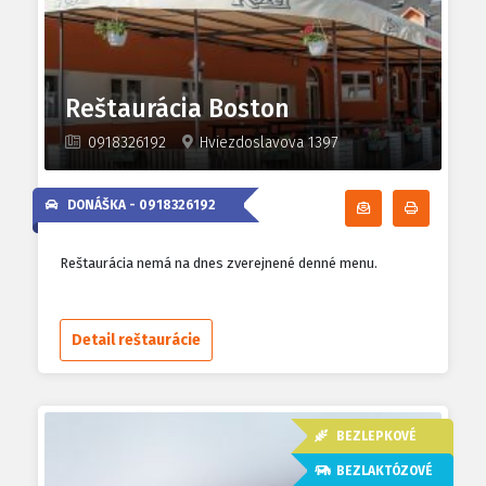
Reštaurácia Boston
0918326192
Hviezdoslavova 1397
DONÁŠKA -
0918326192
Odoberať denn
Tlačiť d
Reštaurácia nemá na dnes zverejnené denné menu.
Detail reštaurácie
BEZLEPKOVÉ
BEZLAKTÓZOVÉ