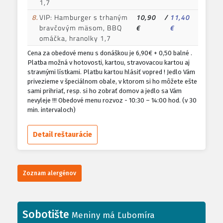
1,7
8.
VIP: Hamburger s trhaným
10,90
/
11,40
bravčovým mäsom, BBQ
€
€
omáčka, hranolky 1,7
Cena za obedové menu s donáškou je 6,90€ + 0,50 balné .
Platba možná v hotovosti, kartou, stravovacou kartou aj
stravnými lístkami. Platbu kartou hlásiť vopred ! Jedlo Vám
privezieme v špeciálnom obale, v ktorom si ho môžete ešte
sami prihriať, resp. si ho zobrať domov a jedlo sa Vám
nevyleje !!! Obedové menu rozvoz - 10:30 – 14:00 hod. (v 30
min. intervaloch)
Detail reštaurácie
Zoznam alergénov
Sobotište
Meniny má Ľubomíra