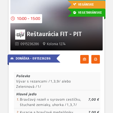
VEGÁNSKE
VEGETARIÁNSKE
10:00 - 15:00
Reštaurácia FIT - PIT
0915236286
Kolonia 1274
DONÁŠKA -
0915236286
Odoberať denn
Tlačiť d
Polievka
Vývar s rezancami /1,3,9/ alebo
Zeleninová /1/
Hlavné jedlo
1.
Bravčový rezeň v syrovom cestíčku,
7,00 €
štuchané zemiaky, uhorka /1,3,7/
2.
Kuracie a bravčové medailóniky,
7,00 €