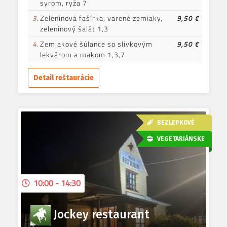
syrom, ryža 7
3.
Zeleninová fašírka, varené zemiaky,
9,50 €
zeleninový šalát 1,3
4.
Zemiakové šúlance so slivkovým
9,50 €
lekvárom a makom 1,3,7
Detail reštaurácie
BEZLEPKOVÉ
VEGETARIÁNSKE
10:00 - 14:30
Jockey restaurant