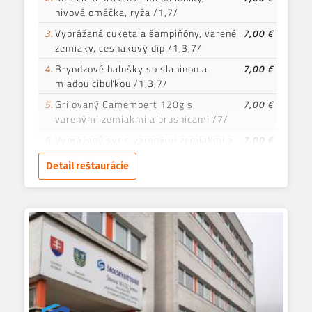
nivová omáčka, ryža /1,7/
3.
Vyprážaná cuketa a šampiňóny, varené
7,00 €
zemiaky, cesnakový dip /1,3,7/
4.
Bryndzové halušky so slaninou a
7,00 €
mladou cibuľkou /1,3,7/
5.
Grilovaný Camembert 120g s
7,00 €
varenými zemiakmi a brusnicami /7/
6.
Vyprážaný syr s varenými zemiakmi a
7,00 €
tatárskou omáčkou /1,3,7/
Detail reštaurácie
7.
Kuracie prsia na bylinkovom masle s
7,00 €
opekanými zemiakmi /7/
8.
Šalát s kuracími nugetkami a
7,00 €
americkým dresingom /1,3,7/
9.
Listový šalát s grilovanou hlivou,
7,00 €
horčicovo-medovým dresingom,
posypaný parmezánom a s opečeným
toastom /1,7,10/
10.
Vyprážaný kurací rezeň s ryžou
7,00 €