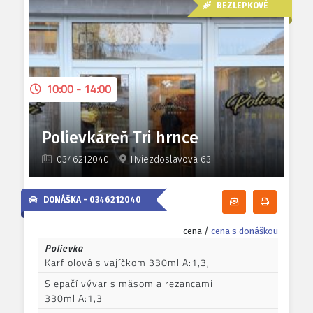
BEZLEPKOVÉ
10:00 - 14:00
Polievkáreň Tri hrnce
0346212040
Hviezdoslavova 63
DONÁŠKA -
0346212040
Odoberať denn
Tlačiť d
cena /
cena s donáškou
Polievka
Karfiolová s vajíčkom 330ml A:1,3,
Slepačí vývar s mäsom a rezancami
330ml A:1,3