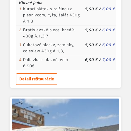
Hlavné jedlo
1.
Kurací plátok s rajčinou a
5,90 €
/
6,00 €
plesnivcom, ryža, šalát 430g
A:1,3
2.
Bratislavské plece, knedľa
5,90 €
/
6,00 €
430g A:1,3,7
3.
Cuketové placky, zemiaky,
5,90 €
/
6,00 €
coleslaw 430g A:1,3,
4.
Polievka + hlavné jedlo
6,90 €
/
7,00 €
6,90€
Detail reštaurácie