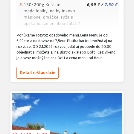
3.
130/200g Kuracie
6,99 €
/
7,50 €
medailoniky, na bylinkovo
máslovej omáčke, ryža s
opekanou zeleninkou šalát 7
4.
130/200g Trhané bravčové
6,99 €
/
7,50 €
Ponúkame rozvoz obedového menu.Cena Menu je od
mäso ,hranolky šalát ,
6,99eur a na dovoz od 7,5eur Platba kartou možná aj na
americký dresing 7
rozvoze. OD 2.1.2026 rozvoz jedál aj poobede do 20.00,
objednat si možete aj na Bistro.sk alebo Bolt . Cez víkend
5.
130/200g Bravčový alebo
6,99 €
/
7,50 €
je dovoz možný len cez Bolt a cena menu od 8eur
kurací rezeň v panko
strúhanke,pečené zemiaky
šalát 1,3,7
Detail reštaurácie
6.
150/200g XXL Kurací alebo
7,99 €
/
8,50 €
bravčový černohor, hranolky,
tatarská omáčka 1,3,7
7.
150/200g Burger puled pork
9,99 €
/
10,50 €
so šalátom a slaninkou ,
hranolky
8.
120/200g Vyprážaný syr
6,99 €
/
7,50 €
hranolky tatarská omáčka