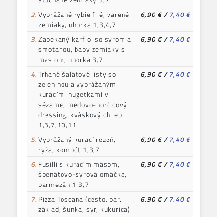
2.
Vyprážané rybie filé, varené
6,90 €
/
7,40 €
zemiaky, uhorka 1,3,4,7
3.
Zapekaný karfiol so syrom a
6,90 €
/
7,40 €
smotanou, baby zemiaky s
maslom, uhorka 3,7
4.
Trhané šalátové listy so
6,90 €
/
7,40 €
zeleninou a vyprážanými
kuracími nugetkami v
sézame, medovo-horčicový
dressing, kváskový chlieb
1,3,7,10,11
5.
Vyprážaný kurací rezeň,
6,90 €
/
7,40 €
ryža, kompót 1,3,7
6.
Fusilli s kuracím mäsom,
6,90 €
/
7,40 €
špenátovo-syrová omáčka,
parmezán 1,3,7
7.
Pizza Toscana (cesto, par.
6,90 €
/
7,40 €
základ, šunka, syr, kukurica)