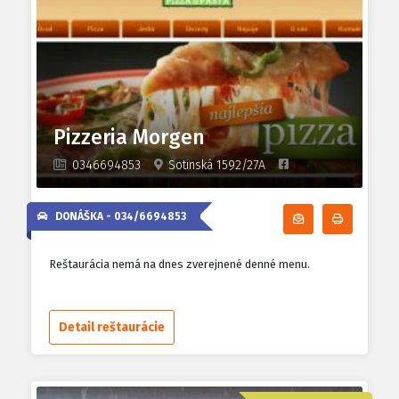
Pizzeria Morgen
0346694853
Sotinská 1592/27A
DONÁŠKA -
034/6694853
Odoberať denn
Tlačiť d
Reštaurácia nemá na dnes zverejnené denné menu.
Detail reštaurácie