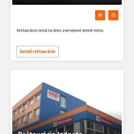
Odoberať denn
Tlačiť d
Reštaurácia nemá na dnes zverejnené denné menu.
Detail reštaurácie