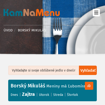
ÚVOD
BORSKÝ MIKULÁŠ
Vyhľadať
Leaflet
| ©
OpenStreetMap
, Tiles courtesy of
Humanitarian OpenStreetMap
Team
Borský Mikuláš
+
Meniny má Ľubomíra
−
Zajtra
|
|
|
|
Dnes
Utorok
Streda
Štvrtok