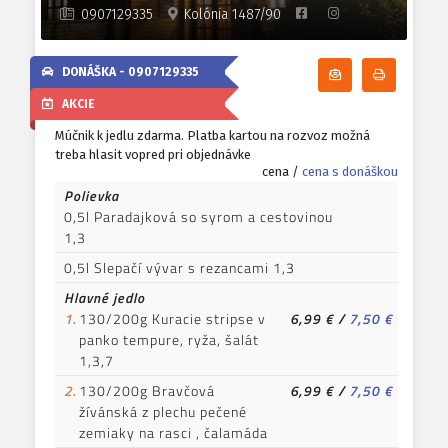
0907129335
Kolónia 1487/90
DONÁŠKA -
0907129335
Odoberať denn
Tlačiť d
AKCIE
Múčnik k jedlu zdarma. Platba kartou na rozvoz možná
treba hlasit vopred pri objednávke
cena /
cena s donáškou
Polievka
0,5l Paradajková so syrom a cestovinou
1,3
0,5l Slepačí vývar s rezancami 1,3
Hlavné jedlo
1.
130/200g Kuracie stripse v
6,99 €
/
7,50 €
panko tempure, ryža, šalát
1,3,7
2.
130/200g Bravčová
6,99 €
/
7,50 €
žívánská z plechu pečené
zemiaky na rasci , čalamáda