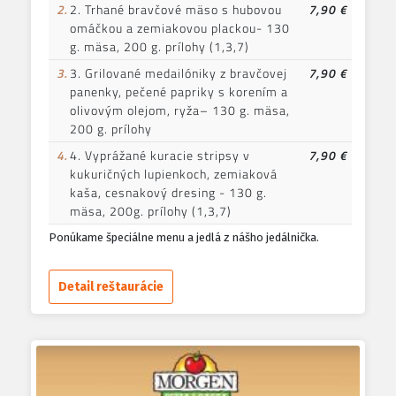
2.
2. Trhané bravčové mäso s hubovou
7,90 €
omáčkou a zemiakovou plackou- 130
g. mäsa, 200 g. prílohy (1,3,7)
3.
3. Grilované medailóniky z bravčovej
7,90 €
panenky, pečené papriky s korením a
olivovým olejom, ryža– 130 g. mäsa,
200 g. prílohy
4.
4. Vyprážané kuracie stripsy v
7,90 €
kukuričných lupienkoch, zemiaková
kaša, cesnakový dresing - 130 g.
mäsa, 200g. prílohy (1,3,7)
Ponúkame špeciálne menu a jedlá z nášho jedálnička.
Detail reštaurácie