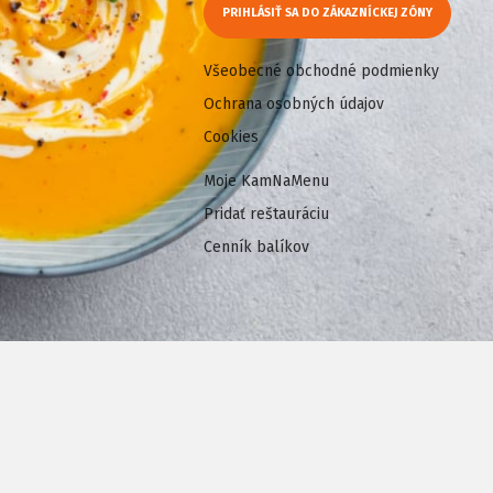
PRIHLÁSIŤ SA DO ZÁKAZNÍCKEJ ZÓNY
Všeobecné obchodné podmienky
Ochrana osobných údajov
Cookies
Moje KamNaMenu
Pridať reštauráciu
Cenník balíkov