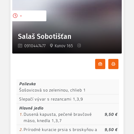
-
Salaš Sobotišťan
0910447477
Kunov 165
Odoberať denn
Tlačiť d
Polievka
Šošovicová so zeleninou, chlieb 1
Slepačí vývar s rezancami 1,3,9
Hlavné jedlo
1.
Dusená kapusta, pečené bravčové
9,50 €
mäso, knedla 1,3,7
2.
Prírodné kuracie prsia s broskyňou a
9,50 €