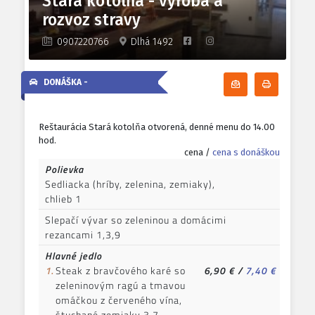
Stará kotolňa - výroba a
rozvoz stravy
0907220766
Dlhá 1492
DONÁŠKA -
Odoberať denn
Tlačiť d
Reštaurácia Stará kotolňa otvorená, denné menu do 14.00
hod.
cena /
cena s donáškou
Polievka
Sedliacka (hríby, zelenina, zemiaky),
chlieb 1
Slepačí vývar so zeleninou a domácimi
rezancami 1,3,9
Hlavné jedlo
1.
Steak z bravčového karé so
6,90 €
/
7,40 €
zeleninovým ragú a tmavou
omáčkou z červeného vína,
štuchané zemiaky 3,7