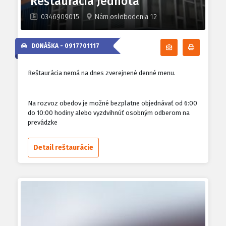
Reštaurácia Jednota
0346909015
Nám.oslobodenia 12
DONÁŠKA -
0917701117
Odoberať denn
Tlačiť d
Reštaurácia nemá na dnes zverejnené denné menu.
Na rozvoz obedov je možné bezplatne objednávať od 6:00
do 10:00 hodiny alebo vyzdvihnúť osobným odberom na
prevádzke
Detail reštaurácie