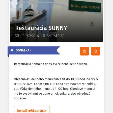
Reštaurácia SUNNY
0907739016
Sotinská 27
DONÁŠKA -
Odoberať denn
Tlačiť d
Reštaurácia nemá na dnes zverejnené denné menu.
Objednávku denného menu nahlásiť do 10,00 hod. na číslo:
0908 741 625. Cena: 6,80 eur. Cena s rozvozom v Senici 7,-
eur. Výdaj denného menu od 11,00 hod. Obedové menu si
môže vyzdvihnúť osobne pri okienku, alebo objednať
donášku.
Detail reštaurácie