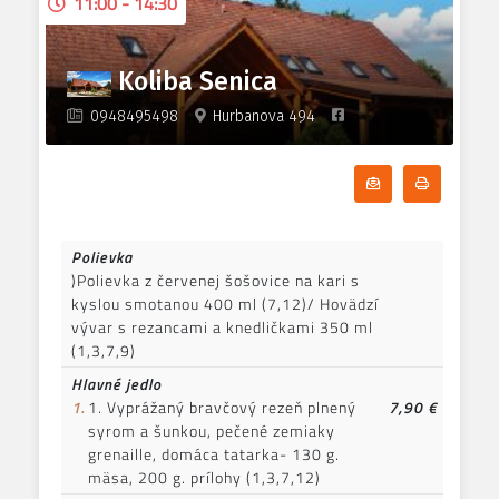
11:00 - 14:30
1,3,7
9.
400g Cezar šalát s kurací
6,99 €
/
7,50 €
mäsom a parmazanom 1,3,7
Koliba Senica
0948495498
Hurbanova 494
Odoberať denn
Tlačiť d
Polievka
)Polievka z červenej šošovice na kari s
kyslou smotanou 400 ml (7,12)/ Hovädzí
vývar s rezancami a knedličkami 350 ml
(1,3,7,9)
Hlavné jedlo
1.
1. Vyprážaný bravčový rezeň plnený
7,90 €
syrom a šunkou, pečené zemiaky
grenaille, domáca tatarka- 130 g.
mäsa, 200 g. prílohy (1,3,7,12)