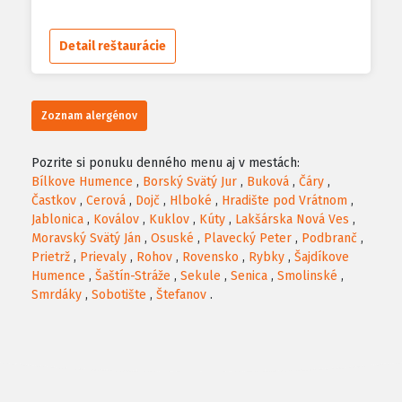
Detail reštaurácie
Zoznam alergénov
Pozrite si ponuku denného menu aj v mestách:
Bílkove Humence
,
Borský Svätý Jur
,
Buková
,
Čáry
,
Častkov
,
Cerová
,
Dojč
,
Hlboké
,
Hradište pod Vrátnom
,
Jablonica
,
Koválov
,
Kuklov
,
Kúty
,
Lakšárska Nová Ves
,
Moravský Svätý Ján
,
Osuské
,
Plavecký Peter
,
Podbranč
,
Prietrž
,
Prievaly
,
Rohov
,
Rovensko
,
Rybky
,
Šajdíkove
Humence
,
Šaštín-Stráže
,
Sekule
,
Senica
,
Smolinské
,
Smrdáky
,
Sobotište
,
Štefanov
.