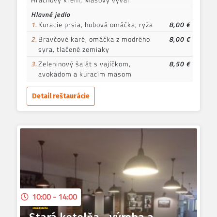
Hlavné jedlo
1.
Kuracie prsia, hubová omáčka, ryža
8,00 €
2.
Bravčové karé, omáčka z modrého
8,00 €
syra, tlačené zemiaky
3.
Zeleninový šalát s vajíčkom,
8,50 €
avokádom a kuracím mäsom
Detail reštaurácie
10:00 - 14:00