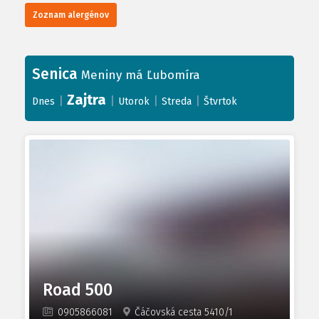
Zoznam alergénov
Senica
Meniny má Ľubomíra
Zajtra
|
|
|
|
Dnes
Utorok
Streda
Štvrtok
Road 500
0905866081
Čáčovská cesta 5410/1