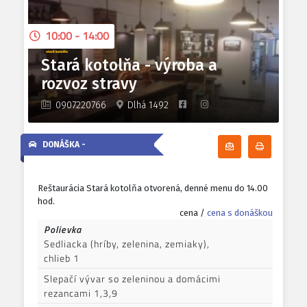
10:00 - 14:00
Stará kotolňa - výroba a
rozvoz stravy
0907220766
Dlhá 1492
DONÁŠKA -
Odoberať denn
Tlačiť d
Reštaurácia Stará kotolňa otvorená, denné menu do 14.00
hod.
cena /
cena s donáškou
Polievka
Sedliacka (hríby, zelenina, zemiaky),
chlieb 1
Slepačí vývar so zeleninou a domácimi
rezancami 1,3,9