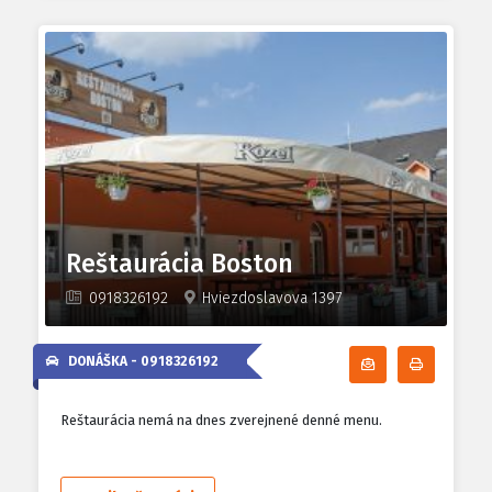
Reštaurácia Boston
0918326192
Hviezdoslavova 1397
DONÁŠKA -
0918326192
Odoberať denn
Tlačiť d
Reštaurácia nemá na dnes zverejnené denné menu.