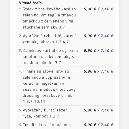
Hlavné jedlo
1.
Steak z bravčového karé so
6,90 €
/
7,40 €
zeleninovým ragú a tmavou
omáčkou z červeného vína,
štuchané zemiaky 3,7
2.
Vyprážané rybie filé, varené
6,90 €
/
7,40 €
zemiaky, uhorka 1,3,4,7
3.
Zapekaný karfiol so syrom a
6,90 €
/
7,40 €
smotanou, baby zemiaky s
maslom, uhorka 3,7
4.
Trhané šalátové listy so
6,90 €
/
7,40 €
zeleninou a vyprážanými
kuracími nugetkami v
sézame, medovo-horčicový
dressing, kváskový chlieb
1,3,7,10,11
5.
Vyprážaný kurací rezeň,
6,90 €
/
7,40 €
ryža, kompót 1,3,7
6.
Fusilli s kuracím mäsom,
6,90 €
/
7,40 €