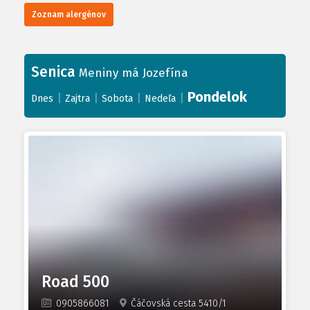
Zoznam alergénov
Senica
Meniny má Jozefína
Pondelok
|
|
|
|
Dnes
Zajtra
Sobota
Nedeľa
Road 500
0905866081
Čáčovská cesta 5410/1