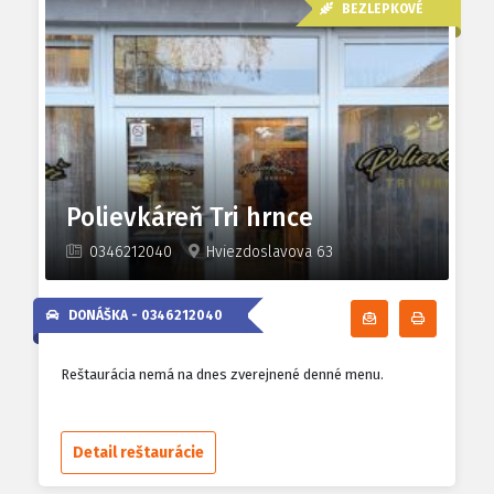
BEZLEPKOVÉ
Polievkáreň Tri hrnce
0346212040
Hviezdoslavova 63
DONÁŠKA -
0346212040
Odoberať denn
Tlačiť d
Reštaurácia nemá na dnes zverejnené denné menu.
Detail reštaurácie