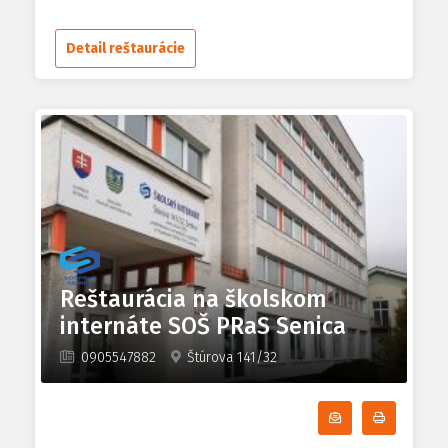
Detail reštaurácie
Reštaurácia na školskom
internáte SOŠ PRaS Senica
0905547882
Štúrova 141/32
Odoberať denn
Tlačiť d