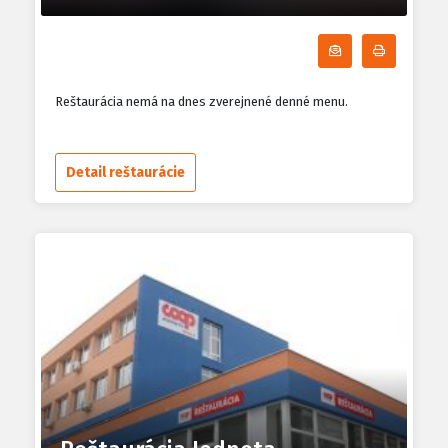
Odoberať denn
Tlačiť d
Reštaurácia nemá na dnes zverejnené denné menu.
Detail reštaurácie