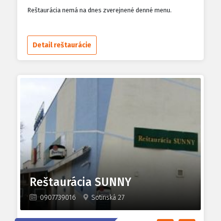
Reštaurácia nemá na dnes zverejnené denné menu.
Detail reštaurácie
Reštaurácia SUNNY
0907739016
Sotinská 27