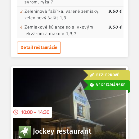
syrom, ryža 7
3.
Zeleninová fašírka, varené zemiaky,
9,50 €
zeleninový šalát 1,3
4.
Zemiakové šúlance so slivkovým
9,50 €
lekvárom a makom 1,3,7
Detail reštaurácie
BEZLEPKOVÉ
VEGETARIÁNSKE
10:00 - 14:30
Jockey restaurant