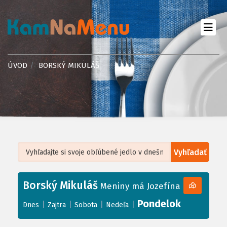
ÚVOD
BORSKÝ MIKULÁŠ
Vyhľadať
Leaflet
| ©
OpenStreetMap
, Tiles courtesy of
Humanitarian OpenStreetMap
Team
Borský Mikuláš
+
Meniny má Jozefína
−
Pondelok
|
|
|
|
Dnes
Zajtra
Sobota
Nedeľa