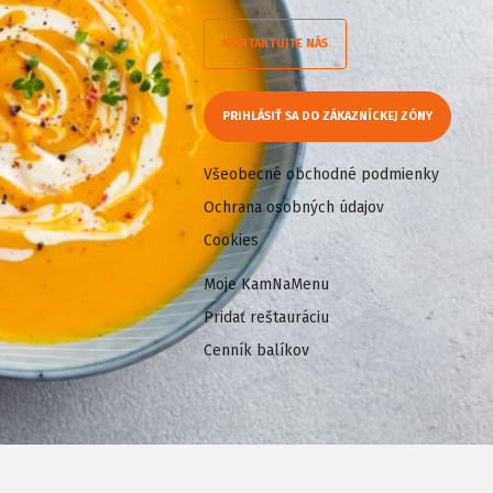
KONTAKTUJTE NÁS
PRIHLÁSIŤ SA DO ZÁKAZNÍCKEJ ZÓNY
Všeobecné obchodné podmienky
Ochrana osobných údajov
Cookies
Moje KamNaMenu
Pridať reštauráciu
Cenník balíkov