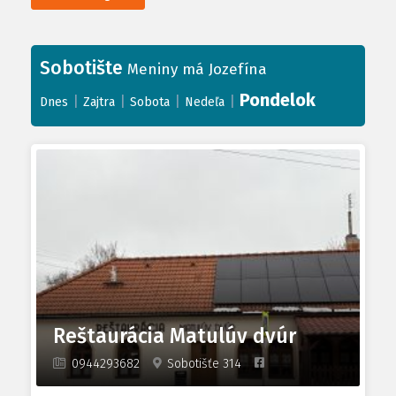
Sobotište
Meniny má Jozefína
Pondelok
|
|
|
|
Dnes
Zajtra
Sobota
Nedeľa
Reštaurácia Matulúv dvúr
0944293682
Sobotišťe 314