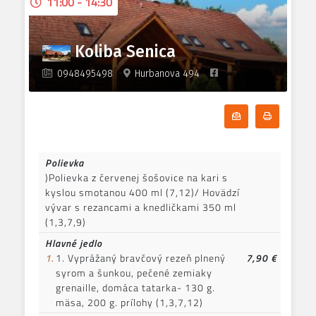
11:00 - 14:30
1,3,7
9.
400g Cezar šalát s kurací
6,99 €
/
7,50 €
mäsom a parmazanom 1,3,7
Koliba Senica
0948495498
Hurbanova 494
Odoberať denn
Tlačiť d
Polievka
)Polievka z červenej šošovice na kari s
kyslou smotanou 400 ml (7,12)/ Hovädzí
vývar s rezancami a knedličkami 350 ml
(1,3,7,9)
Hlavné jedlo
1.
1. Vyprážaný bravčový rezeň plnený
7,90 €
syrom a šunkou, pečené zemiaky
grenaille, domáca tatarka- 130 g.
mäsa, 200 g. prílohy (1,3,7,12)