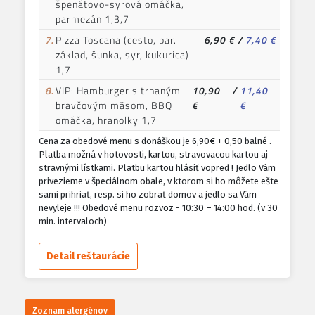
špenátovo-syrová omáčka,
parmezán 1,3,7
7.
Pizza Toscana (cesto, par.
6,90 €
/
7,40 €
základ, šunka, syr, kukurica)
1,7
8.
VIP: Hamburger s trhaným
10,90
/
11,40
bravčovým mäsom, BBQ
€
€
omáčka, hranolky 1,7
Cena za obedové menu s donáškou je 6,90€ + 0,50 balné .
Platba možná v hotovosti, kartou, stravovacou kartou aj
stravnými lístkami. Platbu kartou hlásiť vopred ! Jedlo Vám
privezieme v špeciálnom obale, v ktorom si ho môžete ešte
sami prihriať, resp. si ho zobrať domov a jedlo sa Vám
nevyleje !!! Obedové menu rozvoz - 10:30 – 14:00 hod. (v 30
min. intervaloch)
Detail reštaurácie
Zoznam alergénov