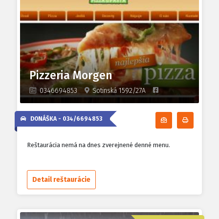
Pizzeria Morgen
0346694853
Sotinská 1592/27A
DONÁŠKA -
034/6694853
Odoberať denn
Tlačiť d
Reštaurácia nemá na dnes zverejnené denné menu.
Detail reštaurácie