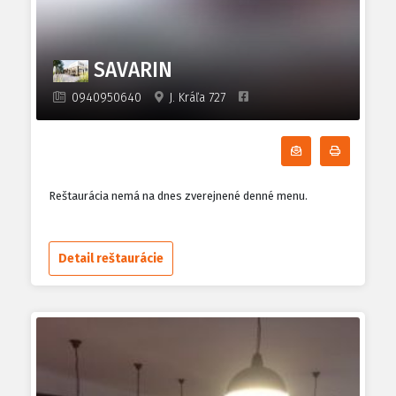
SAVARIN
0940950640
J. Kráľa 727
Odoberať denn
Tlačiť d
Reštaurácia nemá na dnes zverejnené denné menu.
Detail reštaurácie