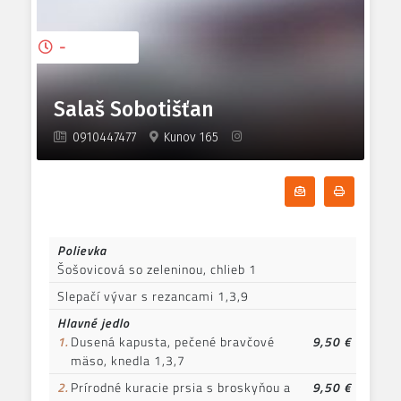
-
Salaš Sobotišťan
0910447477
Kunov 165
Odoberať denn
Tlačiť d
Polievka
Šošovicová so zeleninou, chlieb 1
Slepačí vývar s rezancami 1,3,9
Hlavné jedlo
1.
Dusená kapusta, pečené bravčové
9,50 €
mäso, knedla 1,3,7
2.
Prírodné kuracie prsia s broskyňou a
9,50 €