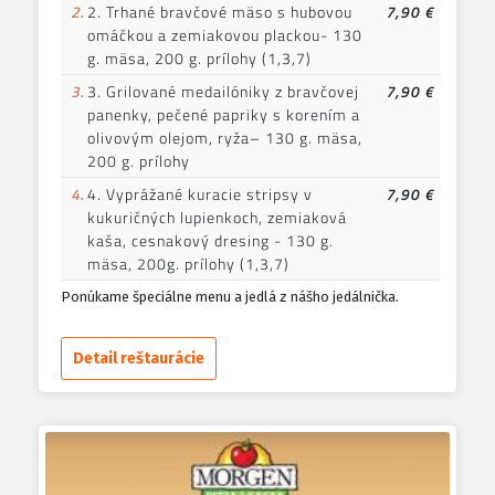
2.
2. Trhané bravčové mäso s hubovou
7,90 €
omáčkou a zemiakovou plackou- 130
g. mäsa, 200 g. prílohy (1,3,7)
3.
3. Grilované medailóniky z bravčovej
7,90 €
panenky, pečené papriky s korením a
olivovým olejom, ryža– 130 g. mäsa,
200 g. prílohy
4.
4. Vyprážané kuracie stripsy v
7,90 €
kukuričných lupienkoch, zemiaková
kaša, cesnakový dresing - 130 g.
mäsa, 200g. prílohy (1,3,7)
Ponúkame špeciálne menu a jedlá z nášho jedálnička.
Detail reštaurácie