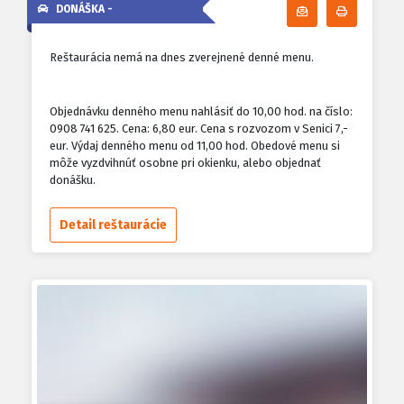
DONÁŠKA -
Odoberať denn
Tlačiť d
Reštaurácia nemá na dnes zverejnené denné menu.
Objednávku denného menu nahlásiť do 10,00 hod. na číslo:
0908 741 625. Cena: 6,80 eur. Cena s rozvozom v Senici 7,-
eur. Výdaj denného menu od 11,00 hod. Obedové menu si
môže vyzdvihnúť osobne pri okienku, alebo objednať
donášku.
Detail reštaurácie