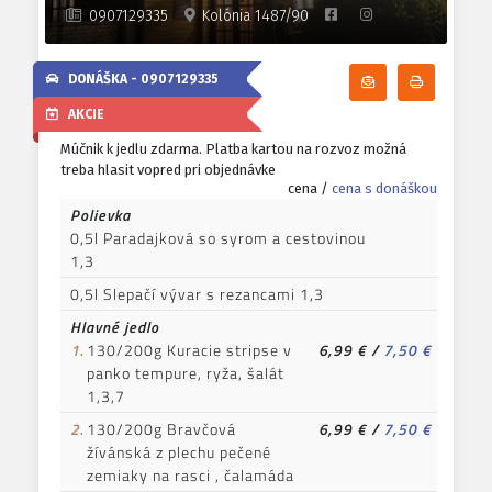
0907129335
Kolónia 1487/90
DONÁŠKA -
0907129335
Odoberať denn
Tlačiť d
AKCIE
Múčnik k jedlu zdarma. Platba kartou na rozvoz možná
treba hlasit vopred pri objednávke
cena /
cena s donáškou
Polievka
0,5l Paradajková so syrom a cestovinou
1,3
0,5l Slepačí vývar s rezancami 1,3
Hlavné jedlo
1.
130/200g Kuracie stripse v
6,99 €
/
7,50 €
panko tempure, ryža, šalát
1,3,7
2.
130/200g Bravčová
6,99 €
/
7,50 €
žívánská z plechu pečené
zemiaky na rasci , čalamáda