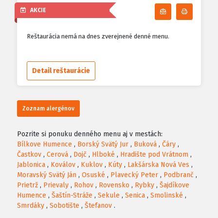
AKCIE
Odoberať denn
Tlačiť d
Reštaurácia nemá na dnes zverejnené denné menu.
Detail reštaurácie
Zoznam alergénov
Pozrite si ponuku denného menu aj v mestách:
Bílkove Humence
,
Borský Svätý Jur
,
Buková
,
Čáry
,
Častkov
,
Cerová
,
Dojč
,
Hlboké
,
Hradište pod Vrátnom
,
Jablonica
,
Koválov
,
Kuklov
,
Kúty
,
Lakšárska Nová Ves
,
Moravský Svätý Ján
,
Osuské
,
Plavecký Peter
,
Podbranč
,
Prietrž
,
Prievaly
,
Rohov
,
Rovensko
,
Rybky
,
Šajdíkove
Humence
,
Šaštín-Stráže
,
Sekule
,
Senica
,
Smolinské
,
Smrdáky
,
Sobotište
,
Štefanov
.