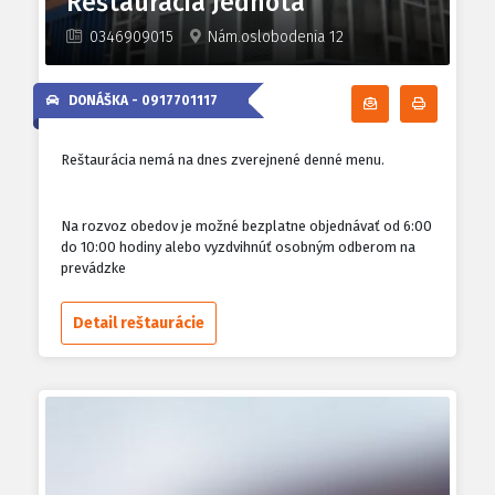
Reštaurácia Jednota
0346909015
Nám.oslobodenia 12
DONÁŠKA -
0917701117
Odoberať denn
Tlačiť d
Reštaurácia nemá na dnes zverejnené denné menu.
Na rozvoz obedov je možné bezplatne objednávať od 6:00
do 10:00 hodiny alebo vyzdvihnúť osobným odberom na
prevádzke
Detail reštaurácie