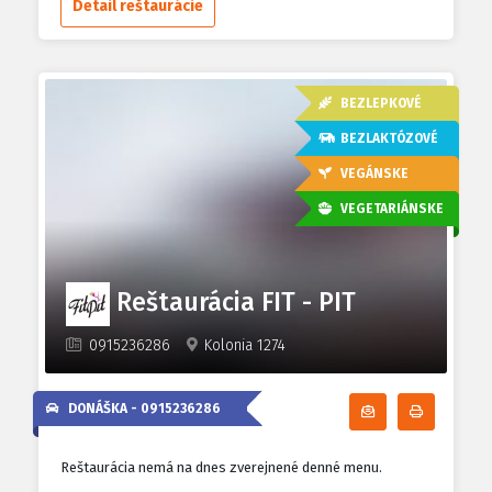
Detail reštaurácie
BEZLEPKOVÉ
BEZLAKTÓZOVÉ
VEGÁNSKE
VEGETARIÁNSKE
Reštaurácia FIT - PIT
0915236286
Kolonia 1274
DONÁŠKA -
0915236286
Odoberať denn
Tlačiť d
Reštaurácia nemá na dnes zverejnené denné menu.