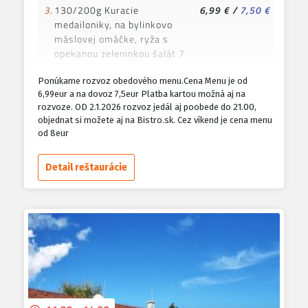
3.
130/200g Kuracie
6,99 €
/
7,50 €
medailoniky, na bylinkovo
máslovej omáčke, ryža s
opekanou zeleninkou šalát 7
4.
130/200g Trhané bravčové
6,99 €
/
7,50 €
Ponúkame rozvoz obedového menu.Cena Menu je od
mäso ,hranolky šalát ,
6,99eur a na dovoz 7,5eur Platba kartou možná aj na
americký dresing 7
rozvoze. OD 2.1.2026 rozvoz jedál aj poobede do 21.00,
objednat si možete aj na Bistro.sk. Cez víkend je cena menu
5.
130/200g Bravčový alebo
6,99 €
/
7,50 €
od 8eur
kurací rezeň v panko
strúhanke,pečené zemiaky
šalát 1,3,7
Detail reštaurácie
6.
150/200g XXL Kurací alebo
7,99 €
/
8,50 €
bravčový černohor, hranolky,
tatarská omáčka 1,3,7
7.
150/200g Burger puled pork
9,99 €
/
10,50 €
so šalátom a slaninkou ,
hranolky
8.
120/200g Vyprážaný syr
6,99 €
/
7,50 €
hranolky tatarská omáčka