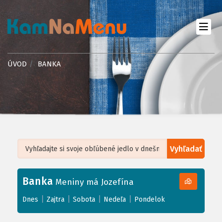
ÚVOD
BANKA
Vyhľadať
Leaflet
| ©
OpenStreetMap
, Tiles courtesy of
Humanitarian OpenStreetMap
Team
Banka
+
Meniny má Jozefína
−
|
|
|
|
Dnes
Zajtra
Sobota
Nedeľa
Pondelok