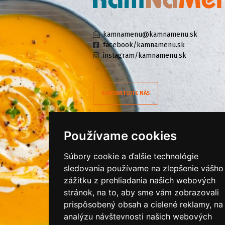
kamnamenu@kamnamenu.sk
facebook/kamnamenu.sk
instagram/kamnamenu.sk
KONTAKTUJTE NÁS
PRIHLÁSIŤ SA DO ZÁKAZNÍCKEJ ZÓNY
Používame cookies
Všeobecné obchodné podmienky
Súbory cookie a ďalšie technológie
sledovania používame na zlepšenie vášho
Ochrana osobných údajov
zážitku z prehliadania našich webových
Cookies
stránok, na to, aby sme vám zobrazovali
Moje KamNaMenu
prispôsobený obsah a cielené reklamy, na
analýzu návštevnosti našich webových
Pridať reštauráciu