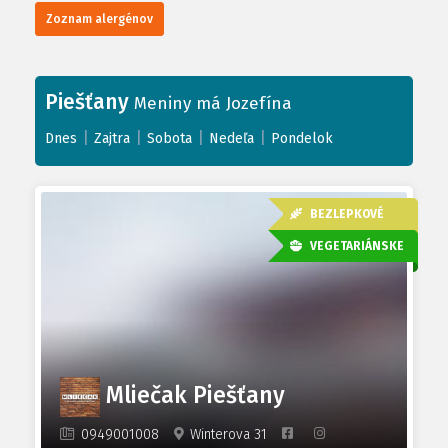
Zoznam alergénov
Piešťany
Meniny má Jozefína
|
|
|
|
Dnes
Zajtra
Sobota
Nedeľa
Pondelok
BEZLEPKOVÉ
VEGETARIÁNSKE
Mliečak Piešťany
0949001008
Winterova 31