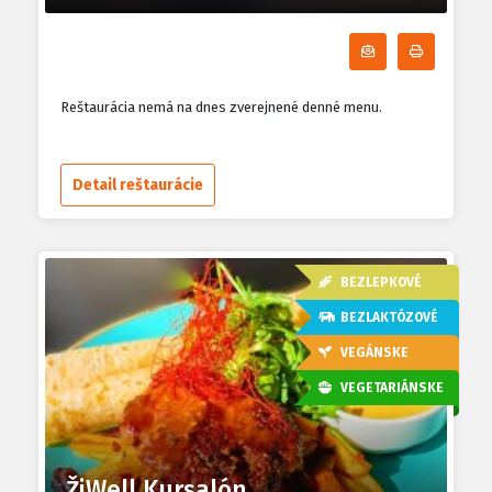
Odoberať denn
Tlačiť d
Reštaurácia nemá na dnes zverejnené denné menu.
Detail reštaurácie
BEZLEPKOVÉ
BEZLAKTÓZOVÉ
VEGÁNSKE
VEGETARIÁNSKE
ŽiWell Kursalón