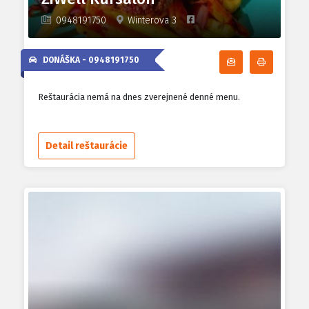
0948191750
Winterova 3
DONÁŠKA -
0948191750
Odoberať denn
Tlačiť d
Reštaurácia nemá na dnes zverejnené denné menu.
Detail reštaurácie