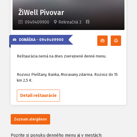
ŽiWell Pivovar
0949409900
Rekreačná 3
DONÁŠKA -
0949409900
Odoberať denn
Tlačiť d
Reštaurácia nemá na dnes zverejnené denné menu.
Rozvoz Piešťany, Banka, Moravany zdarma. Rozvoz do 15
km 2,5 €.
Detail reštaurácie
Zoznam alergénov
Pozrite si ponuku denného menu aj v mestách: