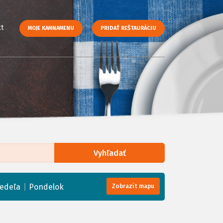
t
MOJE KAMNAMENU
PRIDAŤ REŠTAURÁCIU
Vyhľadať
enStreetMap
, Tiles courtesy of
Humanitarian OpenStreetMap Team
|
edeľa
Pondelok
Zobrazit mapu