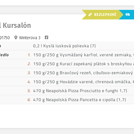
BEZLEPKOVÉ
B
l Kursalón
91750
Winterova 3
a
0,2 l Kyslá lusková polievka (7)
jedlo
1.
150 g/250 g Vysmážaný karfiol, verené zemiaky, t
2.
150 g/250 g Kurací zapekaný plátok s broskyňou a
3.
150 g/250 g Bravčový rezeň, cibuľovo-zemiakový š
4.
150 g/250 g Hovädzie varené, chrenová omáčka, k
5.
470 g Neapolská Pizza Prosciutto e funghi 1,7)
6.
470 g Neapolská Pizza Pancetta e cipolla (1,7)