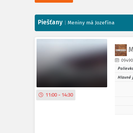
Piešťany
|
Meniny má Jozefína
M
09490
Polievk
Hlavné 
11:00 - 14:30