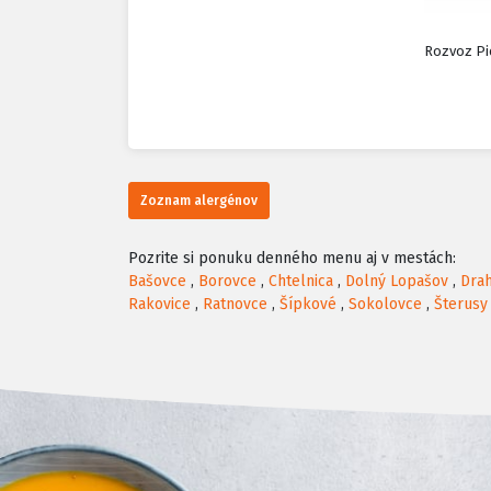
Rozvoz Pie
Zoznam alergénov
Pozrite si ponuku denného menu aj v mestách:
Bašovce
,
Borovce
,
Chtelnica
,
Dolný Lopašov
,
Dra
Rakovice
,
Ratnovce
,
Šípkové
,
Sokolovce
,
Šterusy