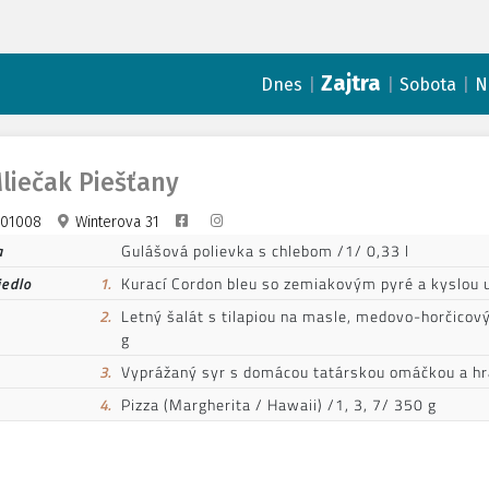
Zajtra
|
|
|
Dnes
Sobota
N
liečak Piešťany
01008
Winterova 31
a
Gulášová polievka s chlebom /1/ 0,33 l
jedlo
1.
Kurací Cordon bleu so zemiakovým pyré a kyslou u
2.
Letný šalát s tilapiou na masle, medovo-horčicov
g
3.
Vyprážaný syr s domácou tatárskou omáčkou a hra
4.
Pizza (Margherita / Hawaii) /1, 3, 7/ 350 g