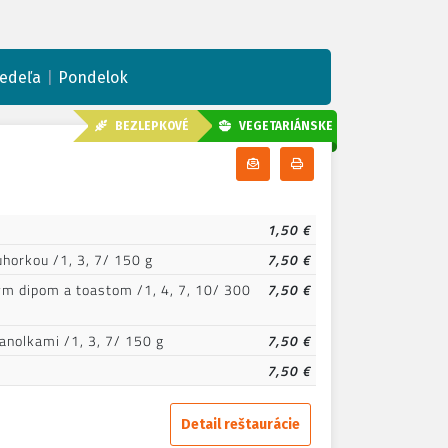
|
edeľa
Pondelok
BEZLEPKOVÉ
VEGETARIÁNSKE
Odoberať denné menu
Tlačiť denné menu
1,50 €
horkou /1, 3, 7/ 150 g
7,50 €
ým dipom a toastom /1, 4, 7, 10/ 300
7,50 €
nolkami /1, 3, 7/ 150 g
7,50 €
7,50 €
Detail reštaurácie