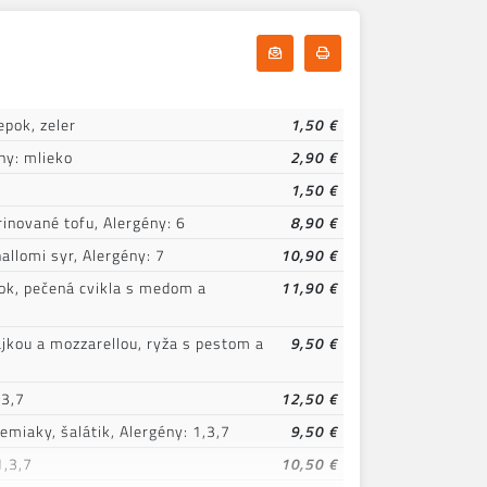
Odoberať denné menu
Tlačiť denné menu
epok, zeler
1,50 €
ny: mlieko
2,90 €
1,50 €
inované tofu, Alergény: 6
8,90 €
allomi syr, Alergény: 7
10,90 €
sok, pečená cvikla s medom a
11,90 €
7
jkou a mozzarellou, ryža s pestom a
9,50 €
,3,7
12,50 €
miaky, šalátik, Alergény: 1,3,7
9,50 €
1,3,7
10,50 €