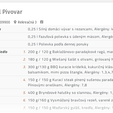
l Pivovar
09900
Rekreačná 3
a
0,25 l Silný domáci vývar s rezancami, Alergény: l
0,25 l Fazuľová polievka s údeným mäsom, Alergé
0,25 l Polievka podľa dennej ponuky
jedlo
1.
200 g / 120 g Baklažánovo-paradajkové ragú, mar
2.
180 g / 120 g Miešaný šalát s olivami, grilovaný h
3.
300 g/130 g BBQ kuracie krídelká, kukuričný klá
balsamikom, mimi pizza štangle, Alergény: 1,3,4,
4.
150 g / 150 g Kurací steak plnený sušenou parada
Píniovými orieškami, Alergény: 7,8
5.
400 g Bryndzové halušky so slaninou, Alergény: 1
6.
150 g/160 g Vysmážaný bravčový rezeň, varené ze
7.
150 g / 150 g Maďarský guláš, knedľa, Alergény: 