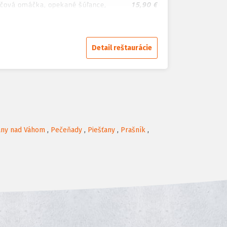
nčová omáčka, opekané šúľance,
15,90 €
knedľa, Alergény: 1,3,7,11
14,90 €
áčkou, chlieb, Alergény: 1,10
14,90 €
Detail reštaurácie
ha, chlieb, Alergény: 1,10
17,90 €
 s tvarohom, Alergény: 1,3,7
8,90 €
ny nad Váhom
,
Pečeňady
,
Piešťany
,
Prašník
,