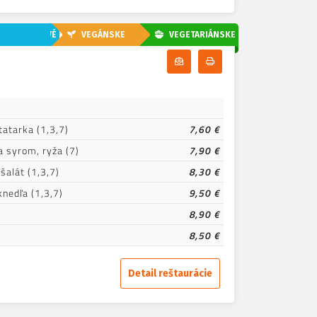
EZLAKTÓZOVÉ
VEGÁNSKE
VEGETARIÁNSKE
Odoberať denné menu
Tlačiť denné menu
atarka (1,3,7)
7,60 €
 syrom, ryža (7)
7,90 €
alát (1,3,7)
8,30 €
nedľa (1,3,7)
9,50 €
8,90 €
8,50 €
Detail reštaurácie