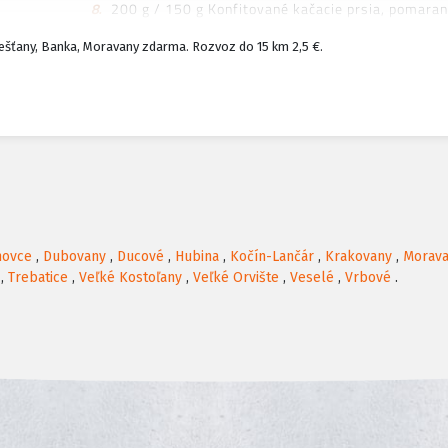
8.
200 g / 150 g Konfitované kačacie prsia, pomara
Alergény: 7
šťany, Banka, Moravany zdarma. Rozvoz do 15 km 2,5 €.
9.
180 g / 150 g Pivovarský hovädzí guláš, žemľová 
10.
500 g Pečené bravčové rebierka s domácou BBQ om
11.
800 g Pečené bavorské koleno s kosťou, kyslá oblo
12.
320 g Marhuľové gule so sladkou strúhankou alebo
hovce
,
Dubovany
,
Ducové
,
Hubina
,
Kočín-Lančár
,
Krakovany
,
Morava
,
Trebatice
,
Veľké Kostoľany
,
Veľké Orvište
,
Veselé
,
Vrbové
.