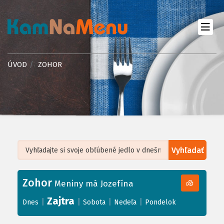
ÚVOD
ZOHOR
Vyhľadať
Leaflet
| ©
OpenStreetMap
, Tiles courtesy of
Humanitarian OpenStreetMap
Team
Zohor
+
Meniny má Jozefína
−
Zajtra
|
|
|
|
Dnes
Sobota
Nedeľa
Pondelok