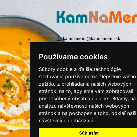
kamnamenu@kamnamenu.sk
facebook/kamnamenu.sk
instagram/kamnamenu.sk
Používame cookies
Súbory cookie a ďalšie technológie
KONTAKTUJTE NÁS
sledovania používame na zlepšenie vášho
zážitku z prehliadania našich webových
stránok, na to, aby sme vám zobrazovali
PRIHLÁSIŤ SA DO ZÁKAZNÍCKEJ ZÓNY
prispôsobený obsah a cielené reklamy, na
analýzu návštevnosti našich webových
Všeobecné obchodné podmienky
stránok a na pochopenie toho, odkiaľ naši
návštevníci prichádzajú.
Ochrana osobných údajov
Cookies
Súhlasím