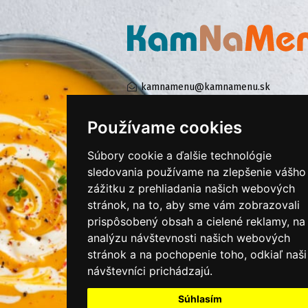
kamnamenu@kamnamenu.sk
facebook/kamnamenu.sk
instagram/kamnamenu.sk
Používame cookies
Súbory cookie a ďalšie technológie
KONTAKTUJTE NÁS
sledovania používame na zlepšenie vášho
zážitku z prehliadania našich webových
stránok, na to, aby sme vám zobrazovali
PRIHLÁSIŤ SA DO ZÁKAZNÍCKEJ ZÓNY
prispôsobený obsah a cielené reklamy, na
analýzu návštevnosti našich webových
Všeobecné obchodné podmienky
stránok a na pochopenie toho, odkiaľ naši
návštevníci prichádzajú.
Ochrana osobných údajov
Cookies
Súhlasím