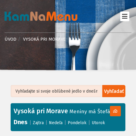
ÚVOD
VYSOKÁ PRI MORAVE
Vyhľadať
Leaflet
| ©
OpenStreetMap
, Tiles courtesy of
Humanitarian OpenStreetMap
Team
Vysoká pri Morave
+
Meniny má Štefánia
−
Dnes
|
|
|
|
Zajtra
Nedeľa
Pondelok
Utorok