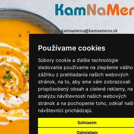
kamnamenu@kamnamenu.sk
facebook/kamnamenu.sk
instagram/kamnamenu.sk
Používame cookies
Súbory cookie a ďalšie technológie
KONTAKTUJTE NÁS
sledovania používame na zlepšenie vášho
zážitku z prehliadania našich webových
stránok, na to, aby sme vám zobrazovali
PRIHLÁSIŤ SA DO ZÁKAZNÍCKEJ ZÓNY
prispôsobený obsah a cielené reklamy, na
analýzu návštevnosti našich webových
Všeobecné obchodné podmienky
stránok a na pochopenie toho, odkiaľ naši
návštevníci prichádzajú.
Ochrana osobných údajov
Cookies
Súhlasím
Moje KamNaMenu
Odmietam