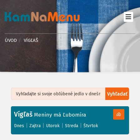
ÚVOD
VÍGĽAŠ
Vyhľadať
Leaflet
| ©
OpenStreetMap
, Tiles courtesy of
Humanitarian OpenStreetMap
Team
Vígľaš
+
Meniny má Ľubomíra
−
|
|
|
|
Dnes
Zajtra
Utorok
Streda
Štvrtok