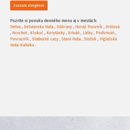
Zoznam alergénov
Pozrite si ponuku denného menu aj v mestách:
Detva
,
Detvianska Huta
,
Dúbravy
,
Horný Tisovník
,
Hriňová
,
Hrochoť
,
Klokoč
,
Korytárky
,
Kriváň
,
Látky
,
Podkriváň
,
Povrazník
,
Slatinské Lazy
,
Stará Huta
,
Stožok
,
Vígľašská
Huta-Kalinka
.