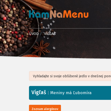
ÚVOD
VÍGĽAŠ
Vígľaš
+
|
Meniny má Ľubomíra
−
Zoznam alergénov