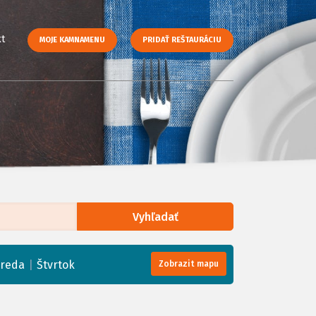
t
MOJE KAMNAMENU
PRIDAŤ REŠTAURÁCIU
Vyhľadať
enStreetMap
, Tiles courtesy of
Humanitarian OpenStreetMap Team
|
treda
Štvrtok
Zobrazit mapu