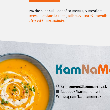
Pozrite si ponuku denného menu aj v mestách:
Detva
,
Detvianska Huta
,
Dúbravy
,
Horný Tisovník
,
Vígľašská Huta-Kalinka
.
kamnamenu@kamnamenu.sk
facebook/kamnamenu.sk
instagram/kamnamenu.sk