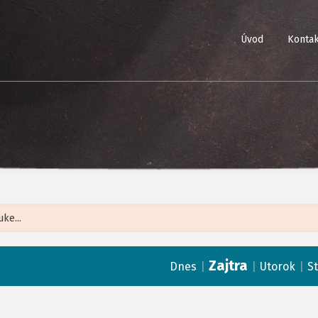
Úvod
Kontak
Leaflet
| ©
Op
Zajtra
|
|
|
Dnes
Utorok
S