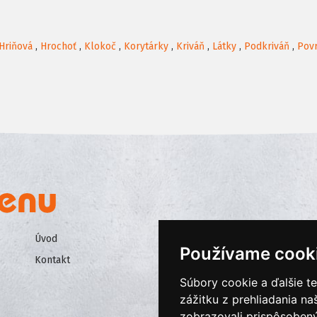
Hriňová
,
Hrochoť
,
Klokoč
,
Korytárky
,
Kriváň
,
Látky
,
Podkriváň
,
Pov
Úvod
Všeobecné obchodné podmienk
Používame cook
Kontakt
Ochrana osobných údajov
Súbory cookie a ďalšie t
Cookies
zážitku z prehliadania n
zobrazovali prispôsobený