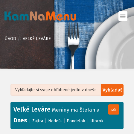
ÚVOD
VEĽKÉ LEVÁRE
Vyhľadať
Leaflet
| ©
OpenStreetMap
, Tiles courtesy of
Humanitarian OpenStreetMap
Team
Veľké Leváre
+
Meniny má Štefánia
−
Dnes
|
|
|
|
Zajtra
Nedeľa
Pondelok
Utorok