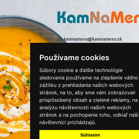
kamnamenu@kamnamenu.sk
facebook/kamnamenu.sk
instagram/kamnamenu.sk
Používame cookies
Súbory cookie a ďalšie technológie
KONTAKTUJTE NÁS
sledovania používame na zlepšenie vášho
zážitku z prehliadania našich webových
stránok, na to, aby sme vám zobrazovali
PRIHLÁSIŤ SA DO ZÁKAZNÍCKEJ ZÓNY
prispôsobený obsah a cielené reklamy, na
analýzu návštevnosti našich webových
Všeobecné obchodné podmienky
stránok a na pochopenie toho, odkiaľ naši
návštevníci prichádzajú.
Ochrana osobných údajov
Cookies
Súhlasím