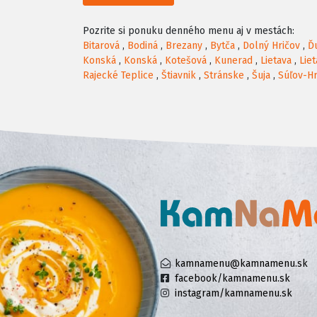
Pozrite si ponuku denného menu aj v mestách:
Bitarová
,
Bodiná
,
Brezany
,
Bytča
,
Dolný Hričov
,
Ď
Konská
,
Konská
,
Kotešová
,
Kunerad
,
Lietava
,
Lie
Rajecké Teplice
,
Štiavnik
,
Stránske
,
Šuja
,
Súľov-H
kamnamenu@kamnamenu.sk
facebook/kamnamenu.sk
instagram/kamnamenu.sk