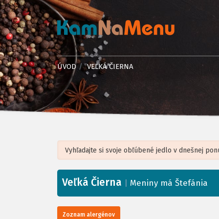
ÚVOD
VEĽKÁ ČIERNA
Veľká Čierna
+
|
Meniny má Štefánia
−
Zoznam alergénov