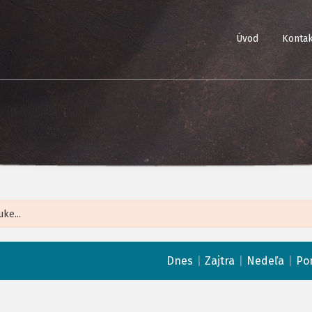
Úvod
Kontak
Leaflet
| ©
Op
|
|
|
Dnes
Zajtra
Nedeľa
Po