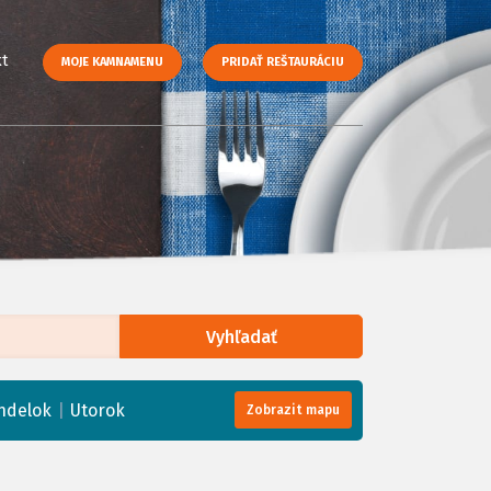
t
MOJE KAMNAMENU
PRIDAŤ REŠTAURÁCIU
Vyhľadať
enStreetMap
, Tiles courtesy of
Humanitarian OpenStreetMap Team
|
ndelok
Utorok
Zobrazit mapu