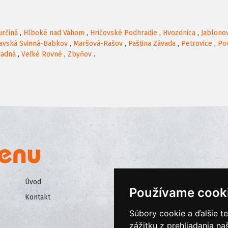
určiná
,
Hlboké nad Váhom
,
Hričovské Podhradie
,
Hvozdnica
,
Jablono
tavská Svinná-Babkov
,
Maršová-Rašov
,
Paština Závada
,
Petrovice
,
Po
radná
,
Veľké Rovné
,
Zbyňov
.
Úvod
Všeobecné obchodné podmienk
Používame cook
Kontakt
Ochrana osobných údajov
Súbory cookie a ďalšie t
Cookies
zážitku z prehliadania n