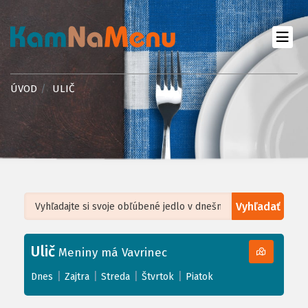
ÚVOD
ULIČ
Vyhľadať
Leaflet
| ©
OpenStreetMap
, Tiles courtesy of
Humanitarian OpenStreetMap
Team
Ulič
+
Meniny má Vavrinec
−
|
|
|
|
Dnes
Zajtra
Streda
Štvrtok
Piatok