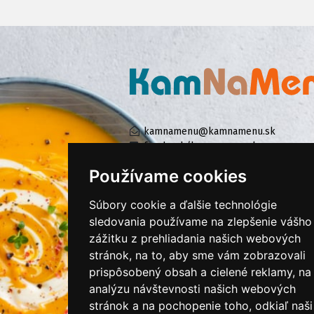
kamnamenu@kamnamenu.sk
facebook/kamnamenu.sk
instagram/kamnamenu.sk
Používame cookies
Súbory cookie a ďalšie technológie
KONTAKTUJTE NÁS
sledovania používame na zlepšenie vášho
zážitku z prehliadania našich webových
stránok, na to, aby sme vám zobrazovali
PRIHLÁSIŤ SA DO ZÁKAZNÍCKEJ ZÓNY
prispôsobený obsah a cielené reklamy, na
analýzu návštevnosti našich webových
Všeobecné obchodné podmienky
stránok a na pochopenie toho, odkiaľ naši