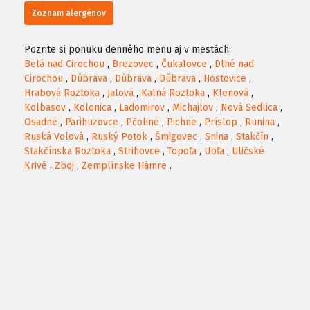
Zoznam alergénov
Pozrite si ponuku denného menu aj v mestách:
Belá nad Cirochou
,
Brezovec
,
Čukalovce
,
Dlhé nad
Cirochou
,
Dúbrava
,
Dúbrava
,
Dúbrava
,
Hostovice
,
Hrabová Roztoka
,
Jalová
,
Kalná Roztoka
,
Klenová
,
Kolbasov
,
Kolonica
,
Ladomirov
,
Michajlov
,
Nová Sedlica
,
Osadné
,
Parihuzovce
,
Pčoliné
,
Pichne
,
Príslop
,
Runina
,
Ruská Volová
,
Ruský Potok
,
Šmigovec
,
Snina
,
Stakčín
,
Stakčínska Roztoka
,
Strihovce
,
Topoľa
,
Ubľa
,
Uličské
Krivé
,
Zboj
,
Zemplínske Hámre
.