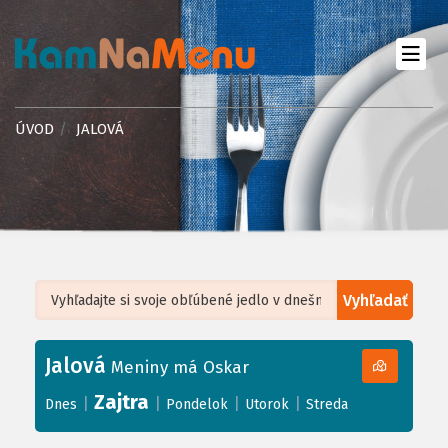
ÚVOD
JALOVÁ
Vyhľadať
Leaflet
| ©
OpenStreetMap
, Tiles courtesy of
Humanitarian OpenStreetMap
Team
Jalová
+
Meniny má Oskar
−
Zajtra
|
|
|
|
Dnes
Pondelok
Utorok
Streda