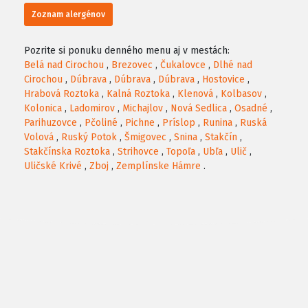
Zoznam alergénov
Pozrite si ponuku denného menu aj v mestách:
Belá nad Cirochou
,
Brezovec
,
Čukalovce
,
Dlhé nad
Cirochou
,
Dúbrava
,
Dúbrava
,
Dúbrava
,
Hostovice
,
Hrabová Roztoka
,
Kalná Roztoka
,
Klenová
,
Kolbasov
,
Kolonica
,
Ladomirov
,
Michajlov
,
Nová Sedlica
,
Osadné
,
Parihuzovce
,
Pčoliné
,
Pichne
,
Príslop
,
Runina
,
Ruská
Volová
,
Ruský Potok
,
Šmigovec
,
Snina
,
Stakčín
,
Stakčínska Roztoka
,
Strihovce
,
Topoľa
,
Ubľa
,
Ulič
,
Uličské Krivé
,
Zboj
,
Zemplínske Hámre
.