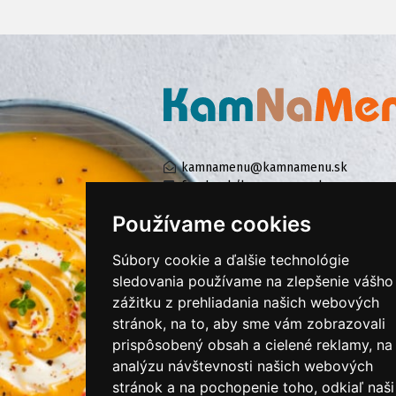
kamnamenu@kamnamenu.sk
facebook/kamnamenu.sk
instagram/kamnamenu.sk
Používame cookies
Súbory cookie a ďalšie technológie
KONTAKTUJTE NÁS
sledovania používame na zlepšenie vášho
zážitku z prehliadania našich webových
stránok, na to, aby sme vám zobrazovali
PRIHLÁSIŤ SA DO ZÁKAZNÍCKEJ ZÓNY
prispôsobený obsah a cielené reklamy, na
analýzu návštevnosti našich webových
Všeobecné obchodné podmienky
stránok a na pochopenie toho, odkiaľ naši