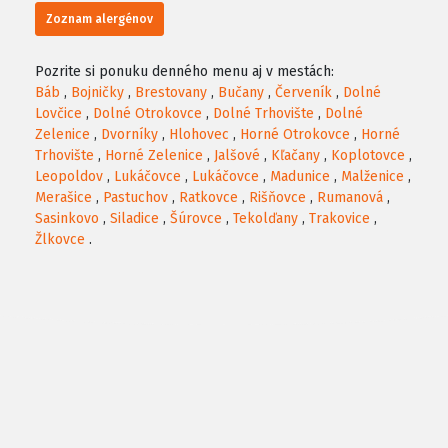
Zoznam alergénov
Pozrite si ponuku denného menu aj v mestách:
Báb
,
Bojničky
,
Brestovany
,
Bučany
,
Červeník
,
Dolné
Lovčice
,
Dolné Otrokovce
,
Dolné Trhovište
,
Dolné
Zelenice
,
Dvorníky
,
Hlohovec
,
Horné Otrokovce
,
Horné
Trhovište
,
Horné Zelenice
,
Jalšové
,
Kľačany
,
Koplotovce
,
Leopoldov
,
Lukáčovce
,
Lukáčovce
,
Madunice
,
Malženice
,
Merašice
,
Pastuchov
,
Ratkovce
,
Rišňovce
,
Rumanová
,
Sasinkovo
,
Siladice
,
Šúrovce
,
Tekolďany
,
Trakovice
,
Žlkovce
.