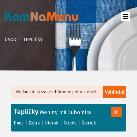
ÚVOD
TEPLIČKY
Vyhľadať
Leaflet
| ©
OpenStreetMap
, Tiles courtesy of
Humanitarian OpenStreetMap
Team
Tepličky
+
Meniny má Ľubomíra
−
|
|
|
|
Dnes
Zajtra
Utorok
Streda
Štvrtok