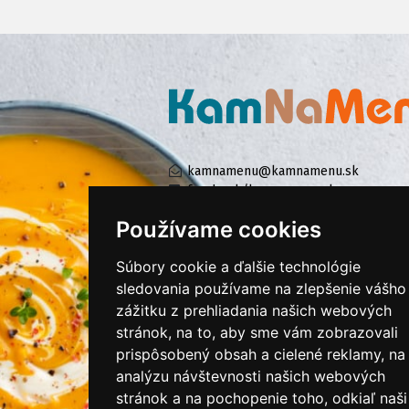
kamnamenu@kamnamenu.sk
facebook/kamnamenu.sk
instagram/kamnamenu.sk
Používame cookies
Súbory cookie a ďalšie technológie
KONTAKTUJTE NÁS
sledovania používame na zlepšenie vášho
zážitku z prehliadania našich webových
stránok, na to, aby sme vám zobrazovali
PRIHLÁSIŤ SA DO ZÁKAZNÍCKEJ ZÓNY
prispôsobený obsah a cielené reklamy, na
analýzu návštevnosti našich webových
Všeobecné obchodné podmienky
stránok a na pochopenie toho, odkiaľ naši