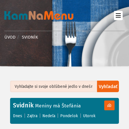
ÚVOD
SVIDNÍK
Vyhľadať
Leaflet
| ©
OpenStreetMap
, Tiles courtesy of
Humanitarian OpenStreetMap
Team
Svidník
+
Meniny má Štefánia
−
|
|
|
|
Dnes
Zajtra
Nedeľa
Pondelok
Utorok