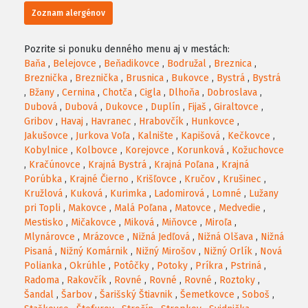
Zoznam alergénov
Pozrite si ponuku denného menu aj v mestách:
Baňa
,
Belejovce
,
Beňadikovce
,
Bodružal
,
Breznica
,
Breznička
,
Breznička
,
Brusnica
,
Bukovce
,
Bystrá
,
Bystrá
,
Bžany
,
Cernina
,
Chotča
,
Cigla
,
Dlhoňa
,
Dobroslava
,
Dubová
,
Dubová
,
Dukovce
,
Duplín
,
Fijaš
,
Giraltovce
,
Gribov
,
Havaj
,
Havranec
,
Hrabovčík
,
Hunkovce
,
Jakušovce
,
Jurkova Voľa
,
Kalnište
,
Kapišová
,
Kečkovce
,
Kobylnice
,
Kolbovce
,
Korejovce
,
Korunková
,
Kožuchovce
,
Kračúnovce
,
Krajná Bystrá
,
Krajná Poľana
,
Krajná
Porúbka
,
Krajné Čierno
,
Krišľovce
,
Kručov
,
Krušinec
,
Kružlová
,
Kuková
,
Kurimka
,
Ladomirová
,
Lomné
,
Lužany
pri Topli
,
Makovce
,
Malá Poľana
,
Matovce
,
Medvedie
,
Mestisko
,
Mičakovce
,
Miková
,
Miňovce
,
Miroľa
,
Mlynárovce
,
Mrázovce
,
Nižná Jedľová
,
Nižná Olšava
,
Nižná
Pisaná
,
Nižný Komárnik
,
Nižný Mirošov
,
Nižný Orlík
,
Nová
Polianka
,
Okrúhle
,
Potôčky
,
Potoky
,
Príkra
,
Pstriná
,
Radoma
,
Rakovčík
,
Rovné
,
Rovné
,
Rovné
,
Roztoky
,
Šandal
,
Šarbov
,
Šarišský Štiavnik
,
Šemetkovce
,
Soboš
,