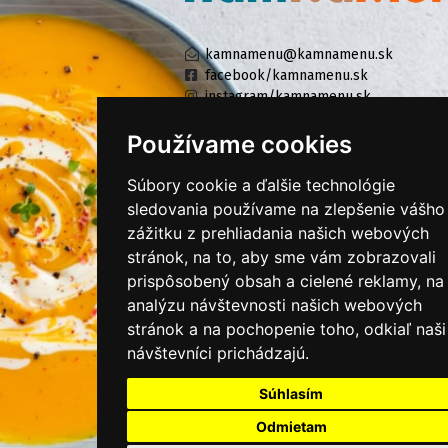
kamnamenu@kamnamenu.sk
facebook/kamnamenu.sk
instagram/kamnamenu.sk
Používame cookies
KONTAKTUJTE NÁS
Súbory cookie a ďalšie technológie
sledovania používame na zlepšenie vášho
zážitku z prehliadania našich webových
PRIHLÁSIŤ SA DO ZÁKAZNÍCKEJ ZÓNY
stránok, na to, aby sme vám zobrazovali
prispôsobený obsah a cielené reklamy, na
Všeobecné obchodné podmienky
analýzu návštevnosti našich webových
Ochrana osobných údajov
stránok a na pochopenie toho, odkiaľ naši
Cookies
návštevníci prichádzajú.
Moje KamNaMenu
Súhlasím
Pridať reštauráciu
Odmietam