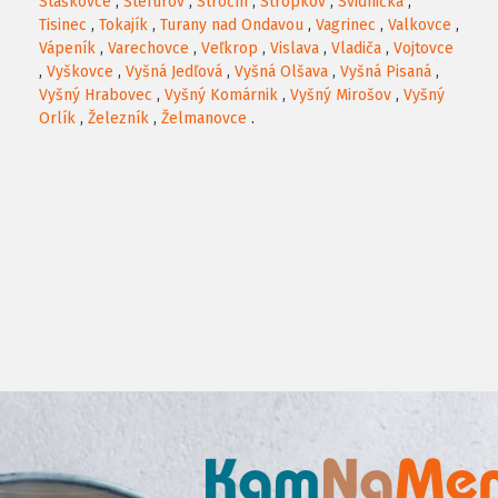
Staškovce
,
Štefurov
,
Stročín
,
Stropkov
,
Svidnička
,
Tisinec
,
Tokajík
,
Turany nad Ondavou
,
Vagrinec
,
Valkovce
,
Vápeník
,
Varechovce
,
Veľkrop
,
Vislava
,
Vladiča
,
Vojtovce
,
Vyškovce
,
Vyšná Jedľová
,
Vyšná Olšava
,
Vyšná Pisaná
,
Vyšný Hrabovec
,
Vyšný Komárnik
,
Vyšný Mirošov
,
Vyšný
Orlík
,
Železník
,
Želmanovce
.